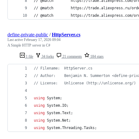
// @match        https://trade.aliexpress.com/or
// @match        https://trade.aliexpress.ru/ord
// @match        https://trade.aliexpress.com/or
define-private-public
/
HttpServer.cs
Last active
February 17, 2026 09:04
A Simple HTTP server in C#
1 file
34 forks
21 comments
184 stars
// Filename:  HttpServer.cs        
// Author:    Benjamin N. Summerton <define-priv
// License:   Unlicense (http://unlicense.org/)
using
System
;
using
System
.
IO
;
using
System
.
Text
;
using
System
.
Net
;
using
System
.
Threading
.
Tasks
;