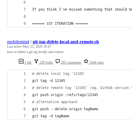
If you think I've missed something that should b
====== 1ST ITERATION ======
mobilemind
/
git-tag-delete-local-and-remote.sh
Last active
May 22, 2026 10:47
how to delete a git tag locally and remote
1 file
229 forks
265 comments
1440 stars
#
 delete local tag '12345'
git tag -d 12345
#
 delete remote tag '12345' (eg, GitHub version 
git push origin :refs/tags/12345
#
 alternative approach
git push --delete origin tagName
git tag -d tagName