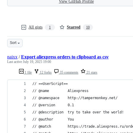
View GitHub Profile
All gists
Starred
1
10
Sort
naixx
/
Export aliexpress orders to clipboard as csv
Last active
July 19, 2025 19:00
1 file
12 forks
35 comments
21 stars
// ==UserScript==
// @name         Aliexpress
// @namespace    http://tampermonkey.net/
// @version      0.1
// @description  try to take over the world!
// @author       You
// @match        https://trade.aliexpress.ru/ord