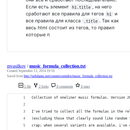
Если есть элемент
, на него
h1.title
сработают все правила для тегов
и
h1
все правила для класса
. Так как
.title
весь html состоит из тегов, то правил
которые п
mvasilkov
/
music_formula_collection.txt
Created
September 13, 2014 19:16
Saved from
http://pelulamu.net/countercomplex/music_formula_collection.txt
1 file
2 forks
0 comments
6 stars
Collection of oneliner music formulas. Version 2
I've tried to collect all the formulas in the re
(excluding those that clearly sound like random 
crap; when several variants are available, i've 