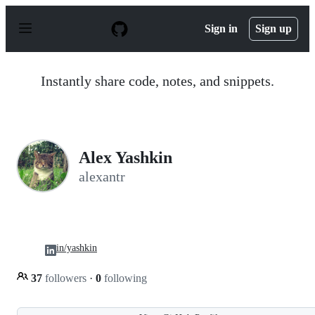
S
k
Sign in
Sign up
i
p
t
o
Instantly share code, notes, and snippets.
c
o
n
t
e
n
Alex Yashkin
t
alexantr
in/yashkin
37
followers
·
0
following