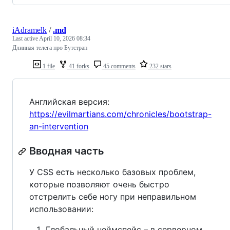
iAdramelk
/
.md
Last active
April 10, 2026 08:34
Длинная телега про Бутстрап
1 file
41 forks
45 comments
232 stars
Английская версия:
https://evilmartians.com/chronicles/bootstrap-
an-intervention
Вводная часть
У CSS есть несколько базовых проблем,
которые позволяют очень быстро
отстрелить себе ногу при неправильном
использовании:
Глобальный неймспейс – в серверном