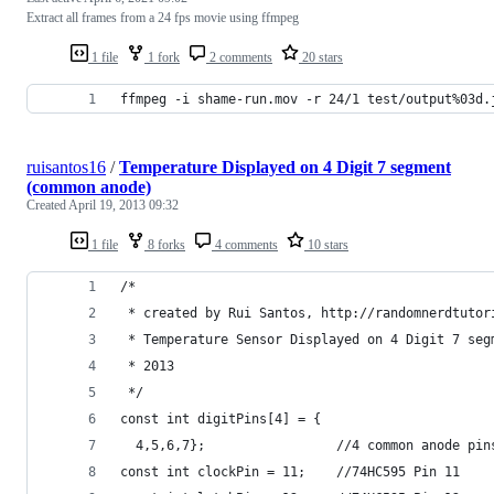
Extract all frames from a 24 fps movie using ffmpeg
1 file
1 fork
2 comments
20 stars
ffmpeg -i shame-run.mov -r 24/1 test/output%03d.
ruisantos16
/
Temperature Displayed on 4 Digit 7 segment
(common anode)
Created
April 19, 2013 09:32
1 file
8 forks
4 comments
10 stars
/*
 * created by Rui Santos, http://randomnerdtutor
 * Temperature Sensor Displayed on 4 Digit 7 seg
 * 2013
 */
const int digitPins[4] = {
  4,5,6,7};                 //4 common anode pin
const int clockPin = 11;    //74HC595 Pin 11 