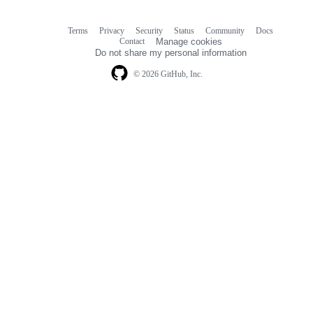
Terms
Privacy
Security
Status
Community
Docs
Footer
Footer
Contact
Manage cookies
navigation
Do not share my personal information
© 2026 GitHub, Inc.