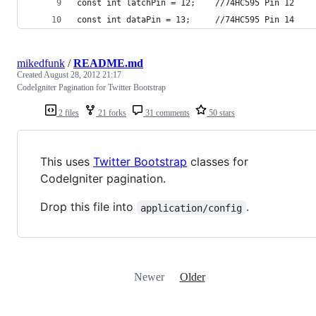
const int latchPin = 12;    //74HC595 Pin 12
const int dataPin = 13;     //74HC595 Pin 14
mikedfunk
/
README.md
Created
August 28, 2012 21:17
CodeIgniter Pagination for Twitter Bootstrap
2 files
21 forks
31 comments
50 stars
This uses
Twitter Bootstrap
classes for
CodeIgniter pagination.
Drop this file into
.
application/config
Newer
Older