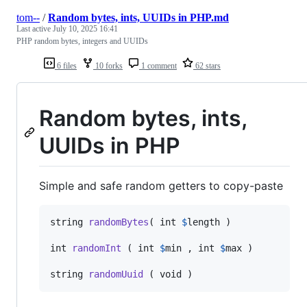
tom--
/
Random bytes, ints, UUIDs in PHP.md
Last active
July 10, 2025 16:41
PHP random bytes, integers and UUIDs
6 files
10 forks
1 comment
62 stars
Random bytes, ints,
UUIDs in PHP
Simple and safe random getters to copy-paste
string 
randomBytes
( int 
$
length
 )

int 
randomInt
 ( int 
$
min
 , int 
$
max
 )

string 
randomUuid
 ( void )