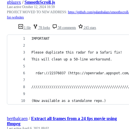
gblazex
/
SmoothScroll.js
Last active
October 12, 2024 16:59
PROJECT MOVED TO NEW ADDRESS:
https://github.com/galambalazs/smoothscroll
for-websites
1 file
78 forks
58 comments
245 stars
IMPORTANT
Please duplicate this radar for a Safari fix! 
This will clean up a 50-line workaround.
  rdar://22376037 (https://openradar.appspot.com
////////////////////////////////////////////////
(Now available as a standalone repo.)
bertbalcaen
/
Extract all frames from a 24 fps movie using
ffmpeg
Last active
April 6, 2021 09:02