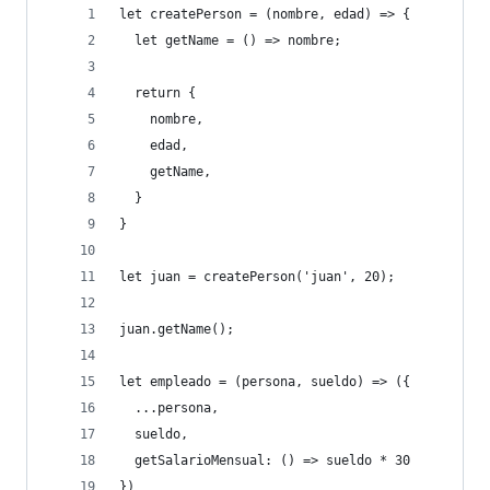
let createPerson = (nombre, edad) => {
  let getName = () => nombre;
  return {
    nombre,
    edad,
    getName,
  }
}
let juan = createPerson('juan', 20);
juan.getName();
let empleado = (persona, sueldo) => ({
  ...persona,
  sueldo,
  getSalarioMensual: () => sueldo * 30
})