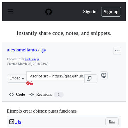
S
k
Sign in
Sign up
i
p
t
o
Instantly share code, notes, and snippets.
c
o
n
alexismellamo
/
.js
t
e
Forked from
GeDiez/.js
n
Created
March 20, 2018 23:48
t
Clone
Embed
this
repository
at
Code
Revisions
1
&lt;script
src=&quot;https://gist.github.com/alexismellamo/c6b7b9
Ejemplo crear objetos: puras funciones
Raw
.js