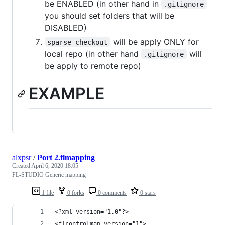
be ENABLED (in other hand in
.gitignore
you should set folders that will be
DISABLED)
will be apply ONLY for
sparse-checkout
local repo (in other hand
will
.gitignore
be apply to remote repo)
EXAMPLE
alxpsr
/
Port 2.flmapping
Created
April 6, 2020 18:05
FL-STUDIO Generic mapping
1 file
0 forks
0 comments
0 stars
<?xml version="1.0"?>
<flcontrolmap version="1">