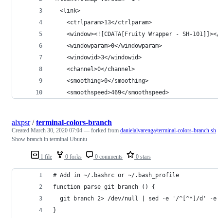
  <link>
    <ctrlparam>13</ctrlparam>
    <window><![CDATA[Fruity Wrapper - SH-101]]><
    <windowparam>0</windowparam>
    <windowid>3</windowid>
    <channel>0</channel>
    <smoothing>0</smoothing>
    <smoothspeed>469</smoothspeed>
alxpsr
/
terminal-colors-branch
Created
March 30, 2020 07:04
— forked from
danielalvarenga/terminal-colors-branch.sh
Show branch in terminal Ubuntu
1 file
0 forks
0 comments
0 stars
# Add in ~/.bashrc or ~/.bash_profile
function parse_git_branch () {
  git branch 2> /dev/null | sed -e '/^[^*]/d' -e
}