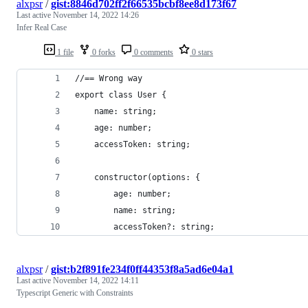
alxpsr
/
gist:8846d702ff2f66535bcbf8ee8d173f67
Last active
November 14, 2022 14:26
Infer Real Case
1 file
0 forks
0 comments
0 stars
//== Wrong way
export class User {
    name: string;
    age: number;
    accessToken: string;
    constructor(options: {
        age: number;
        name: string;
        accessToken?: string;
alxpsr
/
gist:b2f891fe234f0ff44353f8a5ad6e04a1
Last active
November 14, 2022 14:11
Typescript Generic with Constraints