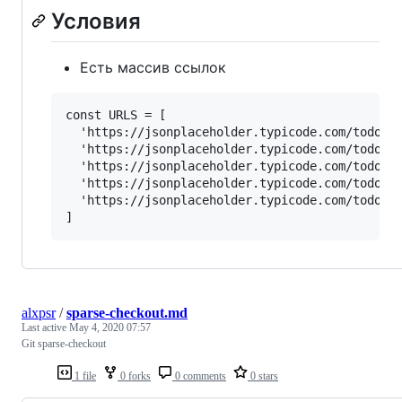
Условия
Есть массив ссылок
const URLS = [

  'https://jsonplaceholder.typicode.com/todos/1
  'https://jsonplaceholder.typicode.com/todos/2
  'https://jsonplaceholder.typicode.com/todos/1
  'https://jsonplaceholder.typicode.com/todos/1
  'https://jsonplaceholder.typicode.com/todos/2
alxpsr
/
sparse-checkout.md
Last active
May 4, 2020 07:57
Git sparse-checkout
1 file
0 forks
0 comments
0 stars