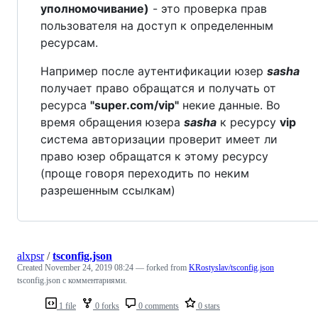
уполномочивание)
- это проверка прав
пользователя на доступ к определенным
ресурсам.
Например после аутентификации юзер
sasha
получает право обращатся и получать от
ресурса
"super.com/vip"
некие данные. Во
время обращения юзера
sasha
к ресурсу
vip
система авторизации проверит имеет ли
право юзер обращатся к этому ресурсу
(проще говоря переходить по неким
разрешенным ссылкам)
alxpsr
/
tsconfig.json
Created
November 24, 2019 08:24
— forked from
KRostyslav/tsconfig.json
tsconfig.json с комментариями.
1 file
0 forks
0 comments
0 stars