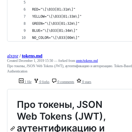
RED="\[\033[01;31m\]"
YELLOW="\[\033[01;33m\]"
GREEN="\[\033[01;32m\]"
BLUE="\[\033[01;34m\]"
NO_COLOR="\[\033[00m\]"
alxpsr
/
tokens.md
Created
December 1, 2019 15:50
— forked from
zmts/tokens.md
Про токены, JSON Web Tokens (JWT), аутентификацию и авторизацию. Token-Base
Authentication
1 file
0 forks
0 comments
0 stars
Про токены, JSON
Web Tokens (JWT),
аутентификацию и