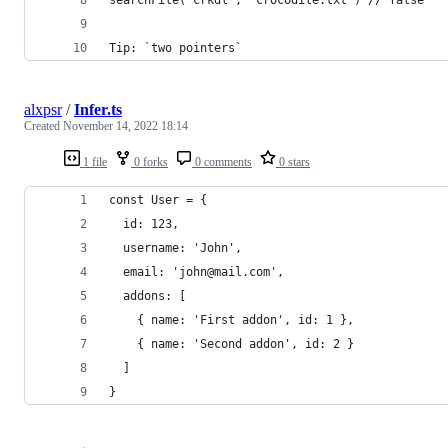
Tip: `two pointers`
alxpsr
/
Infer.ts
Created
November 14, 2022 18:14
1 file
0 forks
0 comments
0 stars
const User = {
  id: 123,
  username: 'John',
  email: 'john@mail.com',
  addons: [
    { name: 'First addon', id: 1 },
    { name: 'Second addon', id: 2 }
  ]
}