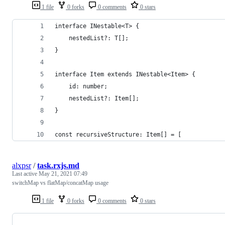
1 file
0 forks
0 comments
0 stars
interface INestable<T> {
    nestedList?: T[];
}
interface Item extends INestable<Item> {
    id: number;
    nestedList?: Item[];
}
const recursiveStructure: Item[] = [
alxpsr
/
task.rxjs.md
Last active
May 21, 2021 07:49
switchMap vs flatMap/concatMap usage
1 file
0 forks
0 comments
0 stars