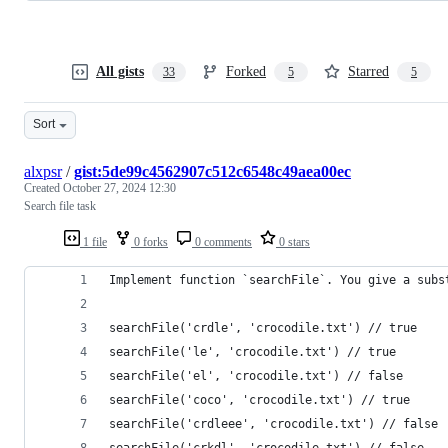
All gists
Forked
Starred
33
5
5
Sort
alxpsr
/
gist:5de99c4562907c512c6548c49aea00ec
Created
October 27, 2024 12:30
Search file task
1 file
0 forks
0 comments
0 stars
Implement function `searchFile`. You give a subs
searchFile('crdle', 'crocodile.txt') // true
searchFile('le', 'crocodile.txt') // true
searchFile('el', 'crocodile.txt') // false
searchFile('coco', 'crocodile.txt') // true
searchFile('crdleee', 'crocodile.txt') // false
searchFile('crkdl', 'crocodile.txt') // false