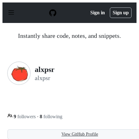
S
k
Sign in
Sign up
i
p
t
o
Instantly share code, notes, and snippets.
c
o
n
t
e
n
alxpsr
t
alxpsr
9
followers
·
8
following
View GitHub Profile