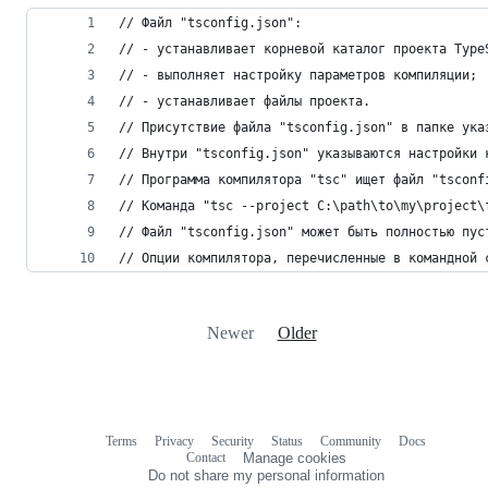
// Файл "tsconfig.json":
// - устанавливает корневой каталог проекта Type
// - выполняет настройку параметров компиляции;
// - устанавливает файлы проекта.
// Присутствие файла "tsconfig.json" в папке ука
// Внутри "tsconfig.json" указываются настройки 
// Программа компилятора "tsc" ищет файл "tsconf
// Команда "tsc --project C:\path\to\my\project\
// Файл "tsconfig.json" может быть полностью пус
// Опции компилятора, перечисленные в командной 
Newer
Older
Terms
Privacy
Security
Status
Community
Docs
Footer
Footer
Contact
Manage cookies
navigation
Do not share my personal information