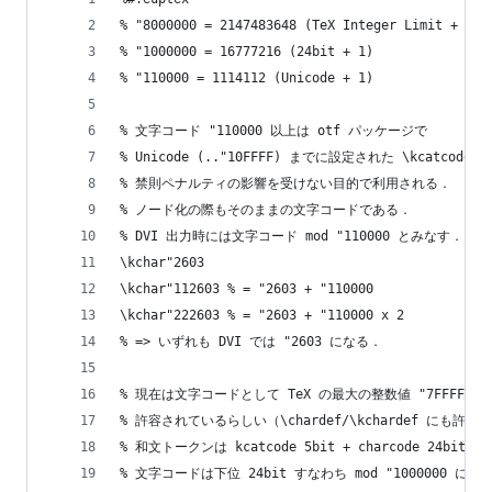
% "8000000 = 2147483648 (TeX Integer Limit + 1)
% "1000000 = 16777216 (24bit + 1)
% "110000 = 1114112 (Unicode + 1)
% 文字コード "110000 以上は otf パッケージで
% Unicode (.."10FFFF) までに設定された \kcatcode や
% 禁則ペナルティの影響を受けない目的で利用される．
% ノード化の際もそのままの文字コードである．
% DVI 出力時には文字コード mod "110000 とみなす．
\kchar"2603
\kchar"112603 % = "2603 + "110000
\kchar"222603 % = "2603 + "110000 x 2
% => いずれも DVI では "2603 になる．
% 現在は文字コードとして TeX の最大の整数値 "7FFFFFFF
% 許容されているらしい（\chardef/\kchardef にも許容
% 和文トークンは kcatcode 5bit + charcode 24bit
% 文字コードは下位 24bit すなわち mod "1000000 に