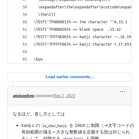
  \expandafter\the\expandafter\kcatcode\expandaf
  \the\C}}
\TEST{"7F000001}% => the character ^^A,15,1
\TEST{"7F000020}% => blank space  ,15,32
\TEST{"7FFF4E00}% => kanji character 一,16,19968
\TEST{"7FFFFF66}% => kanji character ｦ,17,65382
\bye
Load earlier comments...
aminophen
commented
Sep 2, 2023
なるほど。直し方としては
kanji.c の
を 24bit に制限（→文字コードの
is_char_kanji
有効範囲が減る＝大きな整数値を定義する技は封じられ
る）して，付随する
も調整
check_kanji