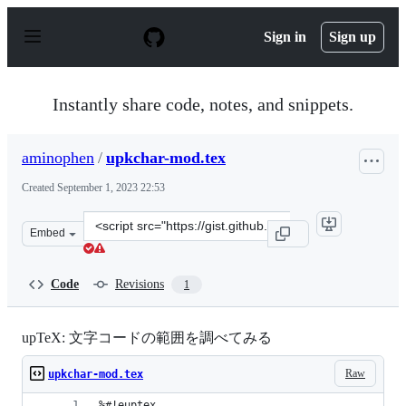
S
k
Sign in
Sign up
i
p
t
o
Instantly share code, notes, and snippets.
c
o
n
aminophen
/
upkchar-mod.tex
t
e
Created
September 1, 2023 22:53
n
t
Clone
Embed
this
repository
at
Code
Revisions
1
&lt;script
src=&quot;https://gist.github.com/aminophen/43b5f7f859
upTeX: 文字コードの範囲を調べてみる
Raw
upkchar-mod.tex
%#!euptex