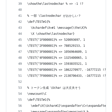
\showthe\lastnodechar % => -1 !?
% 一部 \lastnodechar がおかしい？
\def\TEST#1{%
  \kchardef\X=#1 \message{\the\X}%
  \X \showthe\lastnodechar}
\TEST{"1F000001}% => 520093697, 1
\TEST{"2F000001}% => 788529153, 1
\TEST{"3F000001}% => 1056964609, 1
\TEST{"4F000001}% => 1325400065, 1
\TEST{"5F000001}% => 1593835521, 1
\TEST{"6F000001}% => 1862270977, -16777215 !?
\TEST{"7F000001}% => 2130706433, -16777215 !?
% トークン生成 \Uchar は大丈夫そう
\newcount\C
\def\TEST#1{%
  \edef\X{\Uchar#1}\expandafter\C=\expandafter`\
  \message{\expandafter\meaning\X,%