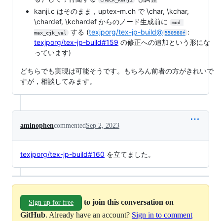
kanji.c はそのまま，uptex-m.ch で \char, \kchar,
\chardef, \kchardef からのノード生成前に
mod 
する (
texjporg/tex-jp-build@
:
max_cjk_val
550980f
texjporg/tex-jp-build#159
の修正への追加という形にな
っています)
どちらでも実現は可能そうです。もちろん前者の方がきれいで
すが，相談してみます。
aminophen
commented
Sep 2, 2023
texjporg/tex-jp-build#160
を立てました。
to join this conversation on
Sign up for free
GitHub
. Already have an account?
Sign in to comment