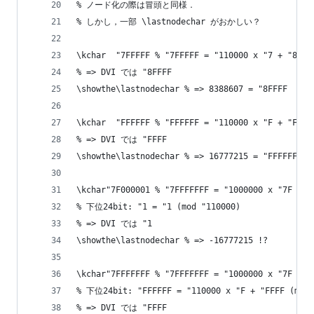
% ノード化の際は冒頭と同様．
% しかし，一部 \lastnodechar がおかしい？
\kchar  "7FFFFF % "7FFFFF = "110000 x "7 + "8FFF
% => DVI では "8FFFF
\showthe\lastnodechar % => 8388607 = "8FFFF
\kchar  "FFFFFF % "FFFFFF = "110000 x "F + "FFFF
% => DVI では "FFFF
\showthe\lastnodechar % => 16777215 = "FFFFFF
\kchar"7F000001 % "7FFFFFFF = "1000000 x "7F + "
% 下位24bit: "1 = "1 (mod "110000)
% => DVI では "1
\showthe\lastnodechar % => -16777215 !?
\kchar"7FFFFFFF % "7FFFFFFF = "1000000 x "7F + "
% 下位24bit: "FFFFFF = "110000 x "F + "FFFF (mod 
% => DVI では "FFFF