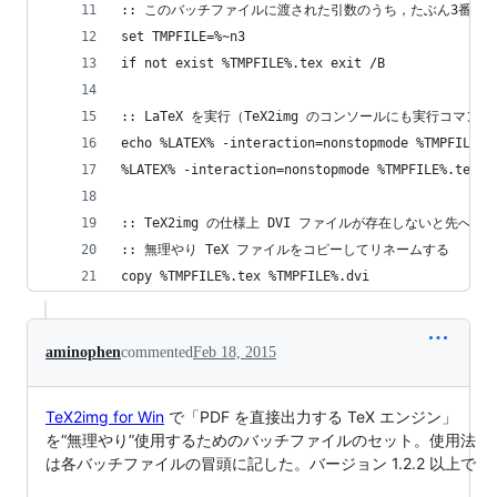
:: このバッチファイルに渡された引数のうち，たぶん3番目
set TMPFILE=%~n3
if not exist %TMPFILE%.tex exit /B
:: LaTeX を実行（TeX2img のコンソールにも実行コマン
echo %LATEX% -interaction=nonstopmode %TMPFILE%.
%LATEX% -interaction=nonstopmode %TMPFILE%.tex
:: TeX2img の仕様上 DVI ファイルが存在しないと先へ
:: 無理やり TeX ファイルをコピーしてリネームする
copy %TMPFILE%.tex %TMPFILE%.dvi
aminophen
commented
Feb 18, 2015
TeX2img for Win
で「PDF を直接出力する TeX エンジン」
を“無理やり”使用するためのバッチファイルのセット。使用法
は各バッチファイルの冒頭に記した。バージョン 1.2.2 以上で