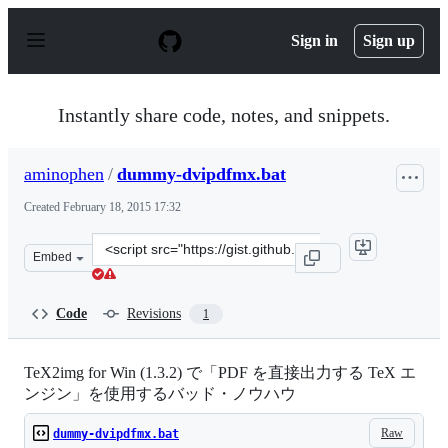
S
k
Sign in
Sign up
i
p
t
o
Instantly share code, notes, and snippets.
c
o
n
aminophen
/
dummy-dvipdfmx.bat
t
e
Created
February 18, 2015 17:32
n
t
Clone
Embed
this
repository
at
Code
Revisions
1
&lt;script
src=&quot;https://gist.github.com/aminophen/d0c1a6d147
TeX2img for Win (1.3.2) で「PDF を直接出力する TeX エ
ンジン」を使用するバッド・ノウハウ
Raw
dummy-dvipdfmx.bat