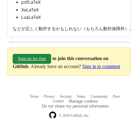
pdfLaTeX
XeLaTeX
LuaLaTeX
などが正しく動作するかもしれない（もちろん動作保障外）。
to join this conversation on
Sign up for free
GitHub
. Already have an account?
Sign in to comment
Terms
Privacy
Security
Status
Community
Docs
Footer
Footer
Contact
Manage cookies
navigation
Do not share my personal information
© 2026 GitHub, Inc.