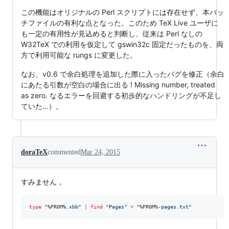
この機能はオリジナルの Perl スクリプトには存在せず、本バッ
チファイルの有利な点となった。このため TeX Live ユーザに
も一定の有用性が見込めると判断し、従来は Perl なしの
W32TeX での利用を仮定して gswin32c 固定だったものを、両
方で利用可能な rungs に変更した。
なお、v0.6 で余白処理を追加した際に入ったバグを修正（余白
にあたる引数が空白の場合に出る ! Missing number, treated
as zero. なるエラーを回避する初歩的なハンドリングが不足し
ていた…）。
doraTeX
commented
Mar 24, 2015
すみません，
type
"
%FROM%
.xbb
"
|
find
"
Pages
"
>
"
%FROM%
-pages.txt
"