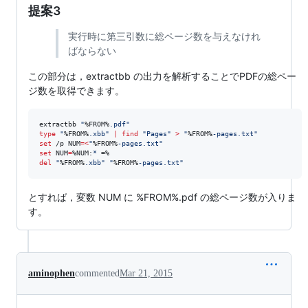
提案3
実行時に第三引数に総ページ数を与えなけれ
ばならない
この部分は，extractbb の出力を解析することでPDFの総ペー
ジ数を取得できます。
extractbb 
"
%FROM%
.pdf
"
type
"
%FROM%
.xbb
"
|
find
"
Pages
"
>
"
%FROM%
-pages.txt
"
set
 /p 
NUM
=
<
"
%FROM%
-pages.txt
"
set
NUM
=
%NUM:
* 
=%
del
"
%FROM%
.xbb
"
"
%FROM%
-pages.txt
"
とすれば，変数 NUM に %FROM%.pdf の総ページ数が入りま
す。
aminophen
commented
Mar 21, 2015