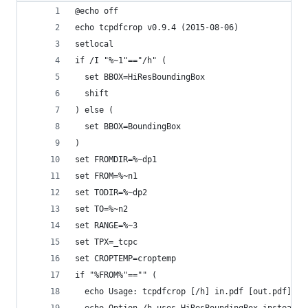
@echo off
echo tcpdfcrop v0.9.4 (2015-08-06)
setlocal
if /I "%~1"=="/h" (
  set BBOX=HiResBoundingBox
  shift
) else (
  set BBOX=BoundingBox
)
set FROMDIR=%~dp1
set FROM=%~n1
set TODIR=%~dp2
set TO=%~n2
set RANGE=%~3
set TPX=_tcpc
set CROPTEMP=croptemp
if "%FROM%"=="" (
  echo Usage: tcpdfcrop [/h] in.pdf [out.pdf] [p