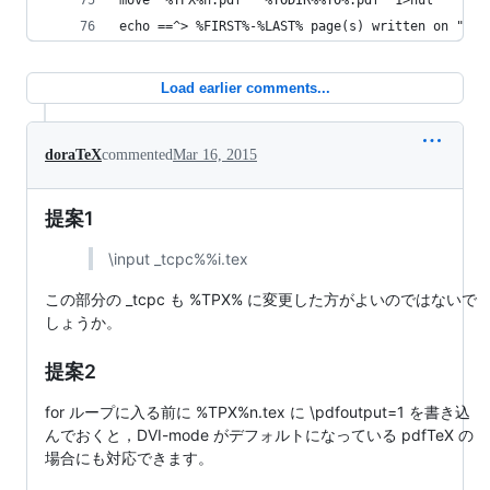
move "%TPX%n.pdf" "%TODIR%%TO%.pdf" 1>nul
echo ==^> %FIRST%-%LAST% page(s) written on "%TO
Load earlier comments...
doraTeX
commented
Mar 16, 2015
提案1
\input _tcpc%%i.tex
この部分の _tcpc も %TPX% に変更した方がよいのではないで
しょうか。
提案2
for ループに入る前に %TPX%n.tex に \pdfoutput=1 を書き込
んでおくと，DVI-mode がデフォルトになっている pdfTeX の
場合にも対応できます。