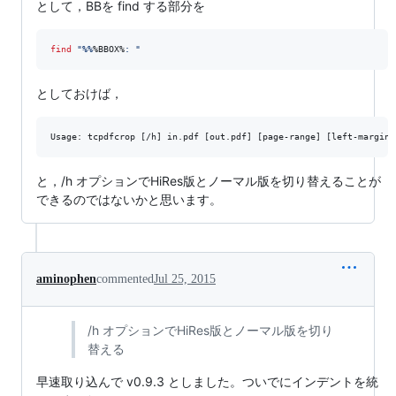
として，BBを find する部分を
find
"
%%
%BBOX%
: 
"
としておけば，
Usage: tcpdfcrop [/h] in.pdf [out.pdf] [page-range] [left-margin]
と，/h オプションでHiRes版とノーマル版を切り替えることが
できるのではないかと思います。
aminophen
commented
Jul 25, 2015
/h オプションでHiRes版とノーマル版を切り
替える
早速取り込んで v0.9.3 としました。ついでにインデントを統