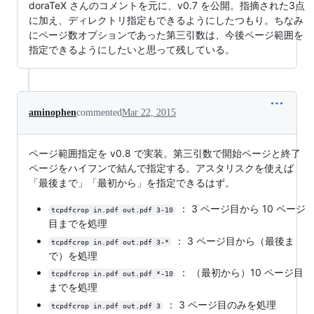
doraTeX さんのコメントを元に、v0.7 を公開。指摘された3点
に加え、ディレクトリ指定もできるようにしたつもり。ちなみ
にページ数オプションであった第三引数は、今後ページ範囲を
指定できるようにしたいと思って残している。
aminophen
commented
Mar 22, 2015
ページ範囲指定を v0.8 で実装。第三引数で開始ページと終了
ページをハイフンで結んで指定する。アスタリスクを使えば
「最後まで」「最初から」を指定できるはず。
： 3 ページ目から 10 ページ
tcpdfcrop in.pdf out.pdf 3-10
目までを処理
： 3 ページ目から（最後ま
tcpdfcrop in.pdf out.pdf 3-*
で）を処理
： （最初から）10 ページ目
tcpdfcrop in.pdf out.pdf *-10
までを処理
： 3 ページ目のみを処理
tcpdfcrop in.pdf out.pdf 3