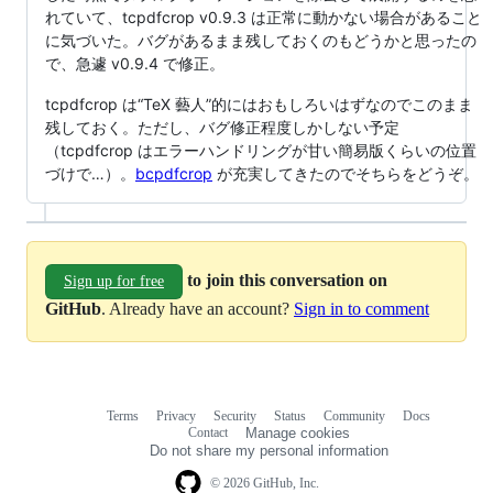
れていて、tcpdfcrop v0.9.3 は正常に動かない場合があること
に気づいた。バグがあるまま残しておくのもどうかと思ったの
で、急遽 v0.9.4 で修正。
tcpdfcrop は“TeX 藝人”的にはおもしろいはずなのでこのまま
残しておく。ただし、バグ修正程度しかしない予定
（tcpdfcrop はエラーハンドリングが甘い簡易版くらいの位置
づけで…）。
bcpdfcrop
が充実してきたのでそちらをどうぞ。
to join this conversation on
Sign up for free
GitHub
. Already have an account?
Sign in to comment
Terms
Privacy
Security
Status
Community
Docs
Footer
Footer
Contact
Manage cookies
navigation
Do not share my personal information
© 2026 GitHub, Inc.