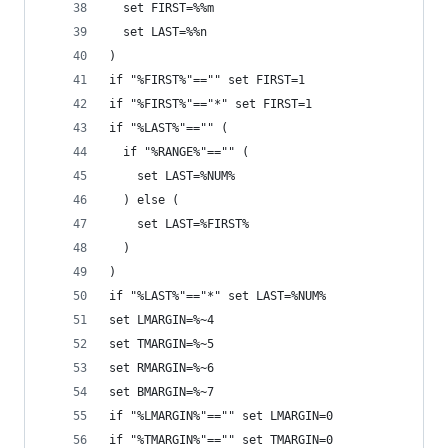
  set FIRST=%%m
  set LAST=%%n
)
if "%FIRST%"=="" set FIRST=1
if "%FIRST%"=="*" set FIRST=1
if "%LAST%"=="" (
  if "%RANGE%"=="" (
    set LAST=%NUM%
  ) else (
    set LAST=%FIRST%
  )
)
if "%LAST%"=="*" set LAST=%NUM%
set LMARGIN=%~4
set TMARGIN=%~5
set RMARGIN=%~6
set BMARGIN=%~7
if "%LMARGIN%"=="" set LMARGIN=0
if "%TMARGIN%"=="" set TMARGIN=0