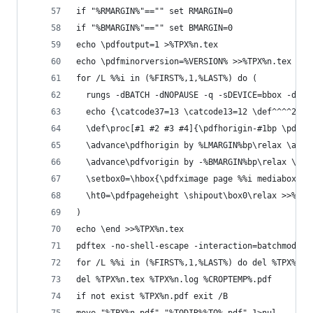
if "%RMARGIN%"=="" set RMARGIN=0
if "%BMARGIN%"=="" set BMARGIN=0
echo \pdfoutput=1 >%TPX%n.tex
echo \pdfminorversion=%VERSION% >>%TPX%n.tex
for /L %%i in (%FIRST%,1,%LAST%) do (
  rungs -dBATCH -dNOPAUSE -q -sDEVICE=bbox -dFir
  echo {\catcode37=13 \catcode13=12 \def^^^^25^^
  \def\proc[#1 #2 #3 #4]{\pdfhorigin-#1bp \pdfvo
  \advance\pdfhorigin by %LMARGIN%bp\relax \adva
  \advance\pdfvorigin by -%BMARGIN%bp\relax \adv
  \setbox0=\hbox{\pdfximage page %%i mediabox{%C
  \ht0=\pdfpageheight \shipout\box0\relax >>%TPX
)
echo \end >>%TPX%n.tex
pdftex -no-shell-escape -interaction=batchmode %
for /L %%i in (%FIRST%,1,%LAST%) do del %TPX%%%i
del %TPX%n.tex %TPX%n.log %CROPTEMP%.pdf
if not exist %TPX%n.pdf exit /B