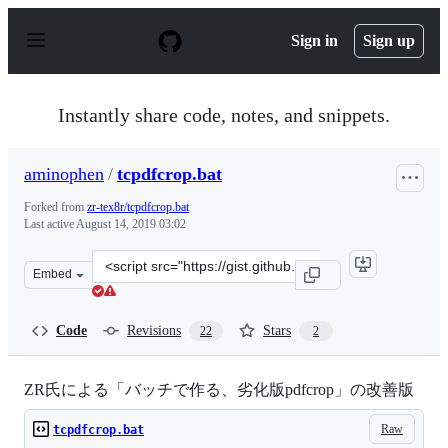
S
k
Sign in
Sign up
i
p
t
o
Instantly share code, notes, and snippets.
c
o
n
aminophen
/
tcpdfcrop.bat
t
e
Forked from
zr-tex8r/tcpdfcrop.bat
n
Last active
August 14, 2019 03:02
t
Clone
Embed
this
repository
at
Code
Revisions
Stars
22
2
&lt;script
src=&quot;https://gist.github.com/aminophen/fdc3dfa320
ZR氏による「バッチで作る、劣化版pdfcrop」の改善版
Raw
tcpdfcrop.bat