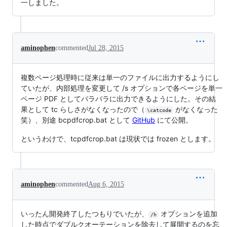
一しました。
aminophen
commented
Jul 28, 2015
複数ページ処理時に従来は単一のファイルに出力するようにし
ていたが、内部処理を変更して /s オプションで各ページを単一
ページ PDF としてバラバラに出力できるようにした。その結
果として tc らしさがなくなったので（
がなくなった
\catcode
笑）、別途 bcpdfcrop.bat として
GitHub
にて公開。
というわけで、tcpdfcrop.bat は現状では frozen とします。
aminophen
commented
Aug 6, 2015
いったん開発終了したつもりでいたが、
オプションを追加
/h
した時点でダブルクオーテーションを除去して展開するのを忘