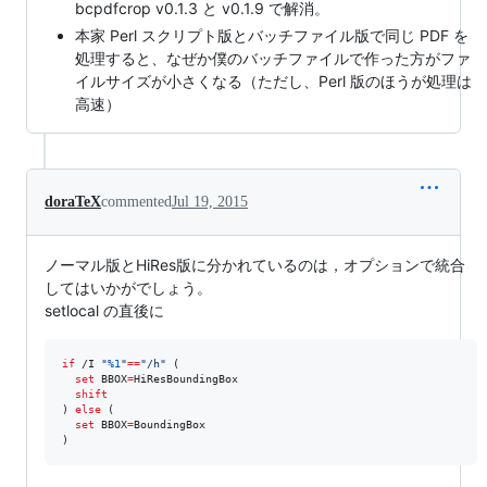
bcpdfcrop v0.1.3 と v0.1.9 で解消。
本家 Perl スクリプト版とバッチファイル版で同じ PDF を
処理すると、なぜか僕のバッチファイルで作った方がファ
イルサイズが小さくなる（ただし、Perl 版のほうが処理は
高速）
doraTeX
commented
Jul 19, 2015
ノーマル版とHiRes版に分かれているのは，オプションで統合
してはいかがでしょう。
setlocal の直後に
if
 /I 
"
%1
"
==
"
/h
"
 (

set
BBOX
=
HiResBoundingBox

shift
) 
else
 (

set
BBOX
=
BoundingBox

)