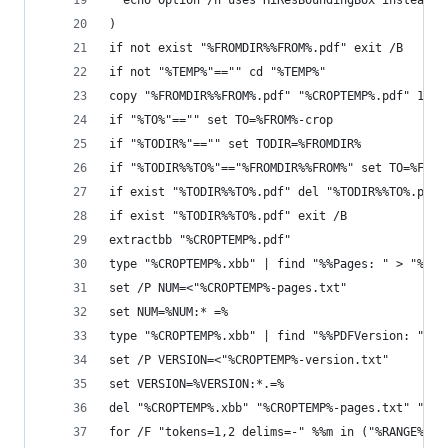
  echo Option /h uses HiResBoundingBox instead o
)
if not exist "%FROMDIR%%FROM%.pdf" exit /B
if not "%TEMP%"=="" cd "%TEMP%"
copy "%FROMDIR%%FROM%.pdf" "%CROPTEMP%.pdf" 1>nu
if "%TO%"=="" set TO=%FROM%-crop
if "%TODIR%"=="" set TODIR=%FROMDIR%
if "%TODIR%%TO%"=="%FROMDIR%%FROM%" set TO=%FROM
if exist "%TODIR%%TO%.pdf" del "%TODIR%%TO%.pdf"
if exist "%TODIR%%TO%.pdf" exit /B
extractbb "%CROPTEMP%.pdf"
type "%CROPTEMP%.xbb" | find "%%Pages: " > "%CRO
set /P NUM=<"%CROPTEMP%-pages.txt"
set NUM=%NUM:* =%
type "%CROPTEMP%.xbb" | find "%%PDFVersion: " > 
set /P VERSION=<"%CROPTEMP%-version.txt"
set VERSION=%VERSION:*.=%
del "%CROPTEMP%.xbb" "%CROPTEMP%-pages.txt" "%CR
for /F "tokens=1,2 delims=-" %%m in ("%RANGE%") 