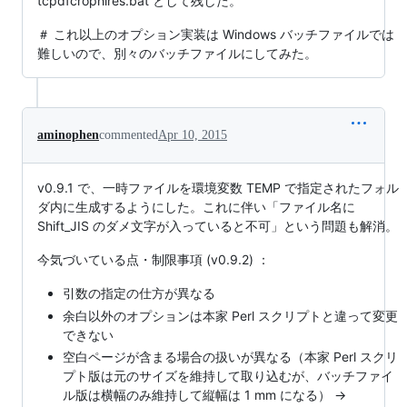
tcpdfcrophires.bat として残した。
＃ これ以上のオプション実装は Windows バッチファイルでは
難しいので、別々のバッチファイルにしてみた。
aminophen
commented
Apr 10, 2015
v0.9.1 で、一時ファイルを環境変数 TEMP で指定されたフォル
ダ内に生成するようにした。これに伴い「ファイル名に
Shift_JIS のダメ文字が入っていると不可」という問題も解消。
今気づいている点・制限事項 (v0.9.2) ：
引数の指定の仕方が異なる
余白以外のオプションは本家 Perl スクリプトと違って変更
できない
空白ページが含まる場合の扱いが異なる（本家 Perl スクリ
プト版は元のサイズを維持して取り込むが、バッチファイ
ル版は横幅のみ維持して縦幅は 1 mm になる） →