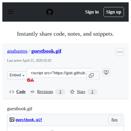
S
k
Sign in
Sign up
i
p
t
o
Instantly share code, notes, and snippets.
c
o
n
anabastos
/
guestbook.gif
t
e
Last active
April 21, 2026 02:02
n
t
Clone
Embed
this
repository
at
Code
Revisions
Stars
3
2
&lt;script
src=&quot;https://gist.github.com/anabastos/bd91c6c417
guestbook.gif
Raw
guestbook.gif