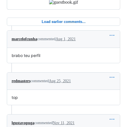
Load earlier comments...
marcelofcunha
commented
Aug 1, 2021
brabo teu perfil
redmasters
commented
Aug 25, 2021
top
lgustavopuga
commented
Nov 11, 2021