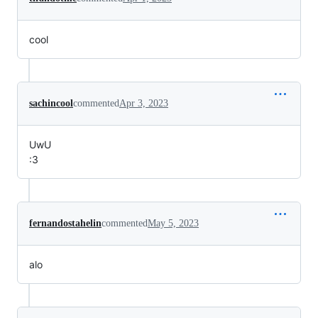
cool
sachincool
commented
Apr 3, 2023
UwU
:3
fernandostahelin
commented
May 5, 2023
alo