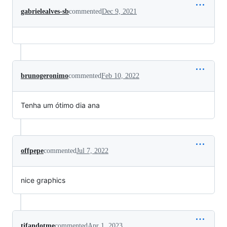
gabrielealves-sb
commented
Dec 9, 2021
brunogeronimo
commented
Feb 10, 2022
Tenha um ótimo dia ana
offpepe
commented
Jul 7, 2022
nice graphics
tifandotme
commented
Apr 1, 2023