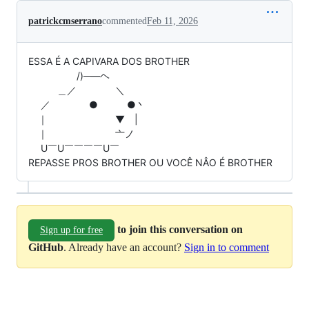
patrickcmserrano
commented
Feb 11, 2026
ESSA É A CAPIVARA DOS BROTHER
/)─―ヘ
＿／ ＼
／ ● ●丶
｜ ▼ |
｜ 亠ノ
U￣U￣￣￣￣U￣
REPASSE PROS BROTHER OU VOCÊ NÂO É BROTHER
to join this conversation on
Sign up for free
GitHub
. Already have an account?
Sign in to comment