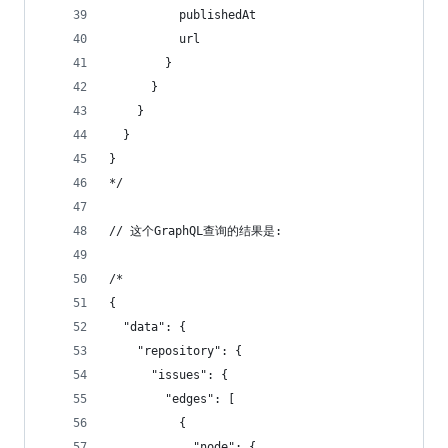
          publishedAt
          url          
        }
      }
    }
  }
}
*/
// 这个GraphQL查询的结果是:
/*
{
  "data": {
    "repository": {
      "issues": {
        "edges": [
          {
            "node": {