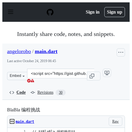
S
k
Sign in
Sign up
i
p
t
o
Instantly share code, notes, and snippets.
c
o
n
angelorobo
/
main.dart
t
e
Last active
October 24, 2019 06:45
n
t
Clone
Embed
this
repository
at
Code
Revisions
30
&lt;script
src=&quot;https://gist.github.com/angelorobo/a3406b2b8
BlaBla 编程挑战
Raw
main.dart
// **BlaBla 编程挑战**