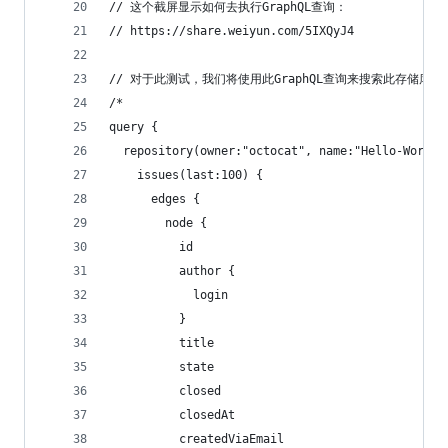
// 这个截屏显示如何去执行GraphQL查询：
// https://share.weiyun.com/5IXQyJ4
// 对于此测试，我们将使用此GraphQL查询来搜索此存储库https://
/*
query {
  repository(owner:"octocat", name:"Hello-World"
    issues(last:100) {
      edges {
        node { 
          id
          author {
            login
          }
          title
          state
          closed
          closedAt
          createdViaEmail