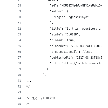
              "id": "MDU6SXNzdWUyMTY1MzUyMzQ=",
              "author": {
                "login": "ghaseminya"
              },
              "title": "Is this repository a tes
              "state": "CLOSED",
              "closed": true,
              "closedAt": "2017-03-24T11:00:06Z"
              "createdViaEmail": false,
              "publishedAt": "2017-03-23T18:51:4
              "url": "https://github.com/octocat
            }
          },
...
*/
// 这是一个CURL示例
/*