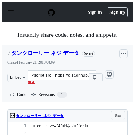
S
k
Sign in
Sign up
i
p
t
o
Instantly share code, notes, and snippets.
c
o
n
/
タンクローリー ネジ データ
t
Secret
e
Created
February 21, 2018 08:09
n
t
Clone
Embed
this
repository
at
Code
Revisions
1
&lt;script
src=&quot;https://gist.github.com/anonymous/9d2a44d60
Raw
タンクローリー ネジ データ
<font size="4">Mネジ</font>