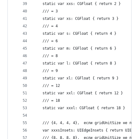
    static var xxs: CGFloat { return 2 }
    /// = 3
    static var xs: CGFloat { return 3 }
    /// = 4
    static var s: CGFloat { return 4 }
    /// = 6
    static var m: CGFloat { return 6 }
    /// = 8
    static var l: CGFloat { return 8 }
    /// = 9
    static var xl: CGFloat { return 9 }
    /// = 12
    static var xxl: CGFloat { return 12 }
    /// = 18
    static var xxxl: CGFloat { return 18 }
    /// {4, 4, 4, 4},  если gridUnitSize не пере
    var xxxsInsets: UIEdgeInsets { return UIEdge
    /// {8, 8, 8, 8},  если gridUnitSize не пере