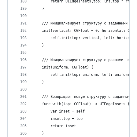
        return UIEdgeInsets(top: lhs.top * rhs, 
    }
    /// Инициализирует структуру с заданными вер
    init(vertical: CGFloat = 0, horizontal: CGFl
        self.init(top: vertical, left: horizonta
    }
    /// Инициализирует структуру с равными по вс
    init(uniform: CGFloat) {
        self.init(top: uniform, left: uniform, b
    }
    /// Возвращает новую структуру с заданным от
    func with(top: CGFloat) -> UIEdgeInsets {
        var inset = self
        inset.top = top
        return inset
    }