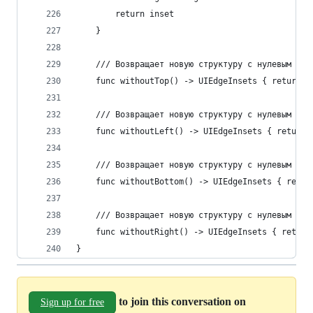
        return inset
    }
    /// Возвращает новую структуру с нулевым вер
    func withoutTop() -> UIEdgeInsets { return w
    /// Возвращает новую структуру с нулевым лев
    func withoutLeft() -> UIEdgeInsets { return 
    /// Возвращает новую структуру с нулевым ниж
    func withoutBottom() -> UIEdgeInsets { retur
    /// Возвращает новую структуру с нулевым пра
    func withoutRight() -> UIEdgeInsets { return
}
to join this conversation on
Sign up for free