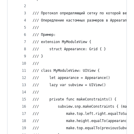
/// Протокол определяющий сетку по которой верст
/// Опередление кастомных размеров в Appearance 
///
/// Пример:
/// extension MyModuleView {
///     struct Appearance: Grid { }
/// }
///
/// class MyModuleView: UIView {
///     let appearance = Appearance()
///     lazy var subview = UIView()
///
///     private func makeConstraints() {
///         subview.snp.makeConstraints { (make)
///             make.top.left.right.equalToSuper
///             make.height.equalTo(appearance.x
///             make.top.equalTo(previousSubview