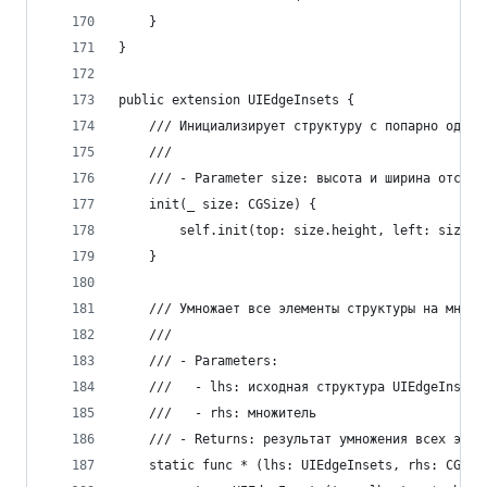
    }
}
public extension UIEdgeInsets {
    /// Инициализирует структуру с попарно одина
    ///
    /// - Parameter size: высота и ширина отступ
    init(_ size: CGSize) {
        self.init(top: size.height, left: size.w
    }
    /// Умножает все элементы структуры на множи
    ///
    /// - Parameters:
    ///   - lhs: исходная структура UIEdgeInsets
    ///   - rhs: множитель
    /// - Returns: результат умножения всех элем
    static func * (lhs: UIEdgeInsets, rhs: CGFlo