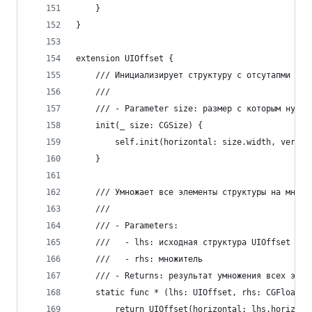
    }
}
extension UIOffset {
    /// Инициализирует структуру с отсутапми рав
    ///
    /// - Parameter size: размер с которым нужно
    init(_ size: CGSize) {
        self.init(horizontal: size.width, vertic
    }
    /// Умножает все элементы структуры на множи
    ///
    /// - Parameters:
    ///   - lhs: исходная структура UIOffset
    ///   - rhs: множитель
    /// - Returns: результат умножения всех элем
    static func * (lhs: UIOffset, rhs: CGFloat) 
        return UIOffset(horizontal: lhs.horizont