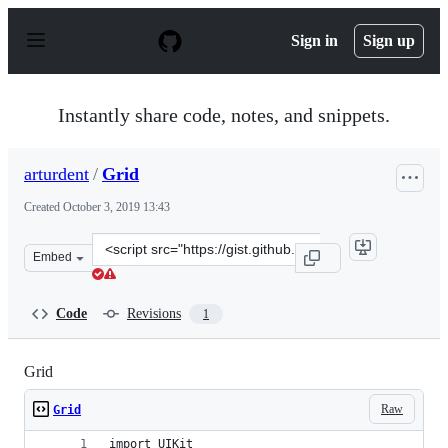
S
k
Sign in
Sign up
i
p
t
o
Instantly share code, notes, and snippets.
c
o
n
arturdent
/
Grid
t
e
Created
October 3, 2019 13:43
n
t
Clone
Embed
this
repository
at
Code
Revisions
1
&lt;script
src=&quot;https://gist.github.com/arturdent/4ec36cbd1d3
Grid
Raw
Grid
import UIKit