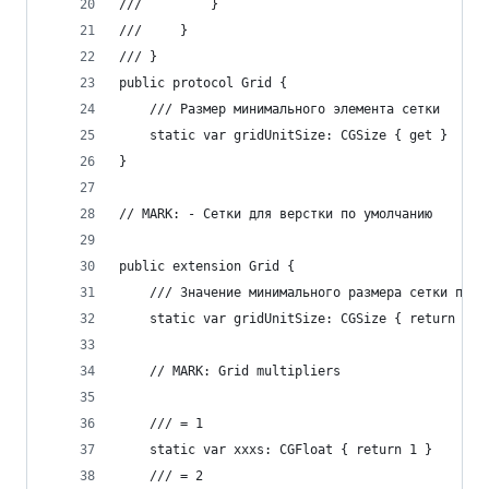
///         }
///     }
/// }
public protocol Grid {
    /// Размер минимального элемента сетки
    static var gridUnitSize: CGSize { get }
}
// MARK: - Cетки для верстки по умолчанию
public extension Grid {
    /// Значение минимального размера сетки по у
    static var gridUnitSize: CGSize { return CGS
    // MARK: Grid multipliers
    /// = 1
    static var xxxs: CGFloat { return 1 }
    /// = 2