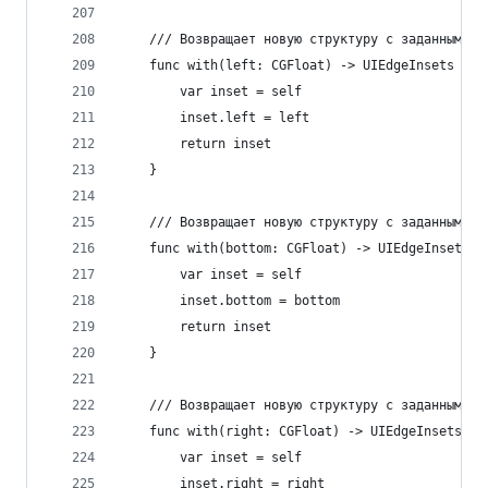
    /// Возвращает новую структуру с заданным от
    func with(left: CGFloat) -> UIEdgeInsets {
        var inset = self
        inset.left = left
        return inset
    }
    /// Возвращает новую структуру с заданным от
    func with(bottom: CGFloat) -> UIEdgeInsets {
        var inset = self
        inset.bottom = bottom
        return inset
    }
    /// Возвращает новую структуру с заданным от
    func with(right: CGFloat) -> UIEdgeInsets {
        var inset = self
        inset.right = right