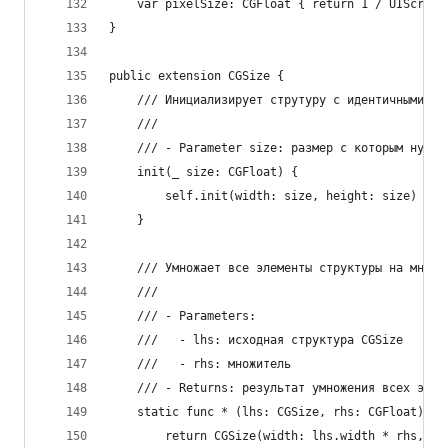
    var pixelSize: CGFloat { return 1 / UIScreen
}
public extension CGSize {
    /// Инициализирует струтуру с идентичными ра
    ///
    /// - Parameter size: размер с которым нужно
    init(_ size: CGFloat) {
        self.init(width: size, height: size)
    }
    /// Умножает все элементы структуры на множи
    ///
    /// - Parameters:
    ///   - lhs: исходная структура CGSize
    ///   - rhs: множитель
    /// - Returns: результат умножения всех элем
    static func * (lhs: CGSize, rhs: CGFloat) ->
        return CGSize(width: lhs.width * rhs, he