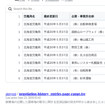
労働局名
最終更新日
企業・事業所名称
北海道労働局
平成30年５月31日
（株）自動車検査場
北海道労働局
平成30年５月31日
函館山ロープウェイ（株
北海道労働局
平成30年５月31日
（株）檜山鐵工所
北海道労働局
平成30年５月31日
野田工業（株）
北海道労働局
平成30年５月31日
（株）丸ヨ吉住商店
北海道労働局
平成30年５月31日
東和レジスター札幌販売
北海道労働局
平成30年５月31日
（有）伯昭商事
北海道労働局
平成30年５月31日
（株）杉本運輸
atuyosi
/
negotiation-history_entries-page-range.tsv
Last active
June 23, 2018 03:42
財務省の公開した国有地の取引に関する交渉記録の目次PDFから抜き出したエ