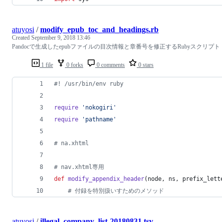
atuyosi
/
modify_epub_toc_and_headings.rb
Created
September 9, 2018 13:46
Pandocで生成したepubファイルの目次情報と章番号を修正するRubyスクリプト
1 file
0 forks
0 comments
0 stars
#! /usr/bin/env ruby
require
'nokogiri'
require
'pathname'
# na.xhtml
# nav.xhtml専用
def
modify_appendix_header
(
node
,
ns
,
prefix_lett
# 付録を特別扱いすためのメソッド
atuyosi
/
illegal_company_list-20180831.tsv