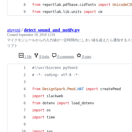
from
reportlab
.
pdfbase
.
cidfonts
import
UnicodeCI
from
reportlab
.
lib
.
units
import
cm
atuyosi
/
detect_sound_and_notify.py
Created
September 10, 2018 12:01
マイクモジュールからの入力値が一定時間内にしきい値を超えたら通知するス
リプト
1 file
0 forks
0 comments
0 stars
#!/usr/bin/env python3
# -*- coding: utf-8 -*-
from
DesignSpark
.
Pmod
.
HAT
import
createPmod
import
slackweb
from
dotenv
import
load_dotenv
import
os
import
time
import
sys