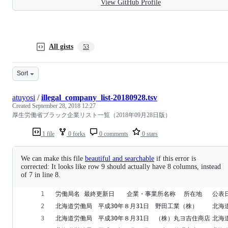
View GitHub Profile
All gists
53
Sort
atuyosi
/
illegal_company_list-20180928.tsv
Created
September 28, 2018 12:27
厚生労働省ブラック企業リスト一覧（2018年09月28日版）
1 file
0 forks
0 comments
0 stars
We can make this file
beautiful and searchable
if this error is
corrected: It looks like row 9 should actually have 8 columns, instead
of 7 in line 8.