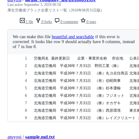
Last active
September 5, 2018 00:18
厚生労働省ブラック企業リスト一覧（2018年08月31日版）
1 file
0 forks
0 comments
0 stars
We can make this file
beautiful and searchable
if this error is
corrected: It looks like row 9 should actually have 8 columns, instead
of 7 in line 8.
atuyosi
/
sample.md.txt