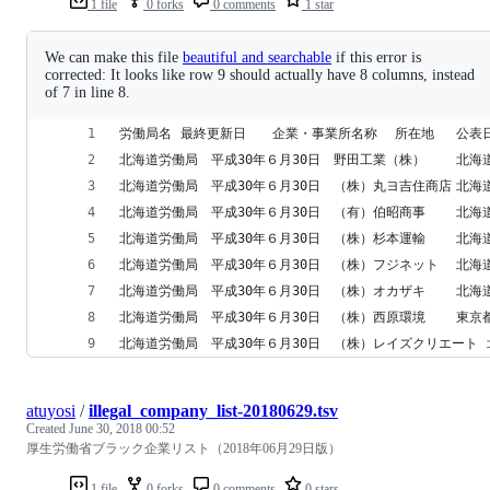
1 file
0 forks
0 comments
1 star
We can make this file
beautiful and searchable
if this error is
corrected: It looks like row 9 should actually have 8 columns, instead
of 7 in line 8.
atuyosi
/
illegal_company_list-20180629.tsv
Created
June 30, 2018 00:52
厚生労働省ブラック企業リスト（2018年06月29日版）
1 file
0 forks
0 comments
0 stars