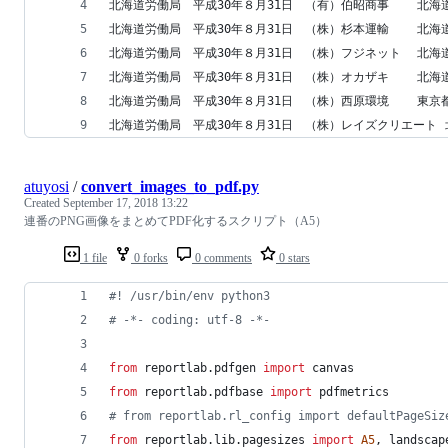
atuyosi
/
convert_images_to_pdf.py
Created
September 17, 2018 13:22
連番のPNG画像をまとめてPDF化するスクリプト（A5）
1 file
0 forks
0 comments
0 stars
#! /usr/bin/env python3
# -*- coding: utf-8 -*-
from
reportlab
.
pdfgen
import
canvas
from
reportlab
.
pdfbase
import
pdfmetrics
# from reportlab.rl_config import defaultPageSiz
from
reportlab
.
lib
.
pagesizes
import
A5
, 
landscap