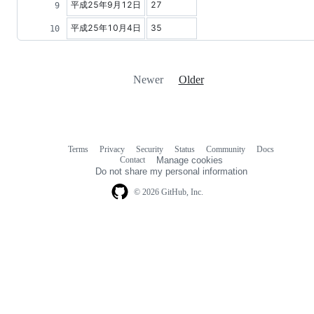
平成25年9月12日
27
平成25年10月4日
35
Newer
Older
Terms
Privacy
Security
Status
Community
Docs
Footer
Footer
Contact
Manage cookies
navigation
Do not share my personal information
© 2026 GitHub, Inc.