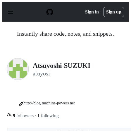
S
k
Sign in
Sign up
i
p
t
o
Instantly share code, notes, and snippets.
c
o
n
t
e
n
Atsuyoshi SUZUKI
t
atuyosi
http://blog.machine-powers.net
9
followers
·
1
following