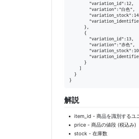
        "variation_id":12,

        "variation":"白色",

        "variation_stock":14,
        "variation_identifie
      },

      {

        "variation_id":13,

        "variation":"赤色",

        "variation_stock":10,
        "variation_identifie
      }

    ]

  }

解説
item_id - 商品を識別する
price - 商品の値段 (税込み)
stock - 在庫数