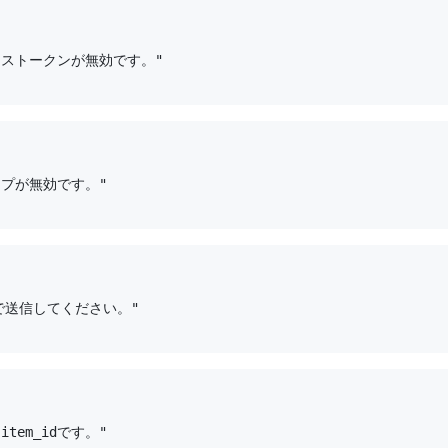
"アクセストークンが無効です。"

スコープが無効です。"

OSTで送信してください。"

なitem_idです。"
