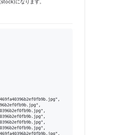
stock)になります。
469fa40396b2ef0fb9b.jpg",

96b2ef0fb9b.jpg",

0396b2ef0fb9b.jpg",

0396b2ef0fb9b.jpg",

0396b2ef0fb9b.jpg",

0396b2ef0fb9b.jpg",

469fa40396b2ef0fb9b.jpg",
