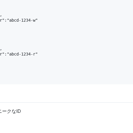


r":"abcd-1234-w"



r":"abcd-1234-r"

ユニークなID