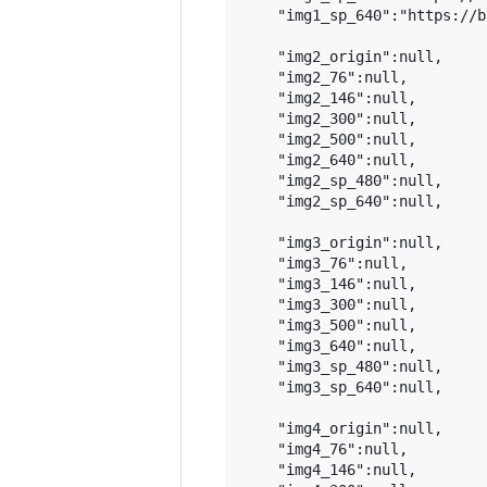
    "img1_sp_640":"https://b
    "img2_origin":null,

    "img2_76":null,

    "img2_146":null,

    "img2_300":null,

    "img2_500":null,

    "img2_640":null,

    "img2_sp_480":null,

    "img2_sp_640":null,

    "img3_origin":null,

    "img3_76":null,

    "img3_146":null,

    "img3_300":null,

    "img3_500":null,

    "img3_640":null,

    "img3_sp_480":null,

    "img3_sp_640":null,

    "img4_origin":null,

    "img4_76":null,

    "img4_146":null,
