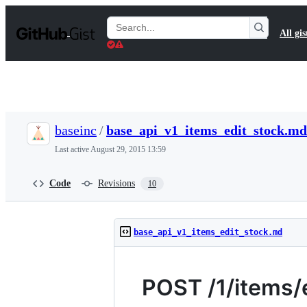
S
k
Search
All gis
i
Gists
p
t
o
c
o
n
t
baseinc
/
base_api_v1_items_edit_stock.md
e
n
Last active
August 29, 2015 13:59
t
Code
Revisions
10
base_api_v1_items_edit_stock.md
POST /1/items/