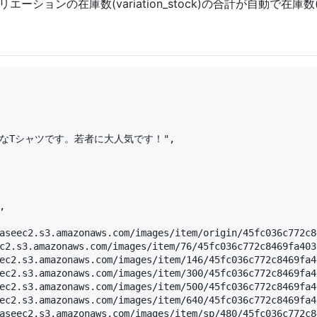
ションの在庫数(variation_stock)の合計が自動で在庫数(
ャレなTシャツです。若者に大人気です！",



aseec2.s3.amazonaws.com/images/item/origin/45fc036c772c8
c2.s3.amazonaws.com/images/item/76/45fc036c772c8469fa403
ec2.s3.amazonaws.com/images/item/146/45fc036c772c8469fa4
ec2.s3.amazonaws.com/images/item/300/45fc036c772c8469fa4
ec2.s3.amazonaws.com/images/item/500/45fc036c772c8469fa4
ec2.s3.amazonaws.com/images/item/640/45fc036c772c8469fa4
aseec2.s3.amazonaws.com/images/item/sp/480/45fc036c772c8