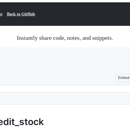
ts
Back to GitHub
Instantly share code, notes, and snippets.
Embed
edit_stock