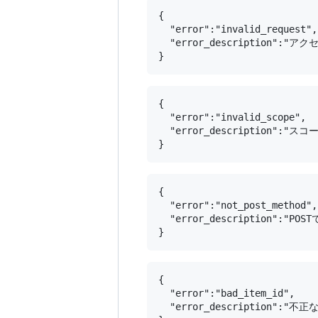
{

  "error":"invalid_request",

  "error_description":
{

  "error":"invalid_scope",

  "error_description":"
{

  "error":"not_post_method",

  "error_description":"P
{

  "error":"bad_item_id",

  "error_description":"不正