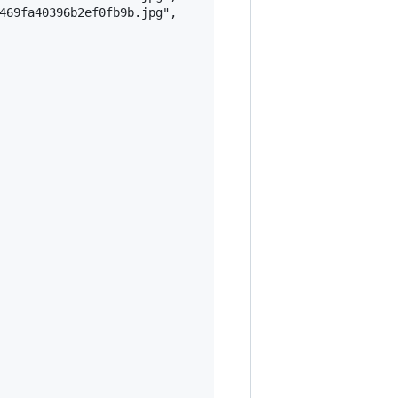
469fa40396b2ef0fb9b.jpg",
