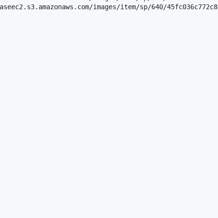
aseec2.s3.amazonaws.com/images/item/sp/640/45fc036c772c8