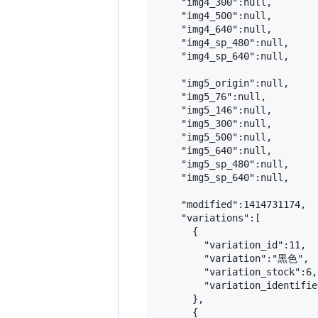
    "img4_300":null,

    "img4_500":null,

    "img4_640":null,

    "img4_sp_480":null,

    "img4_sp_640":null,

    "img5_origin":null,

    "img5_76":null,

    "img5_146":null,

    "img5_300":null,

    "img5_500":null,

    "img5_640":null,

    "img5_sp_480":null,

    "img5_sp_640":null,

    "modified":1414731174,

    "variations":[

      {

        "variation_id":11,

        "variation":"黒色",

        "variation_stock":6,

        "variation_identifie
      },

      {
