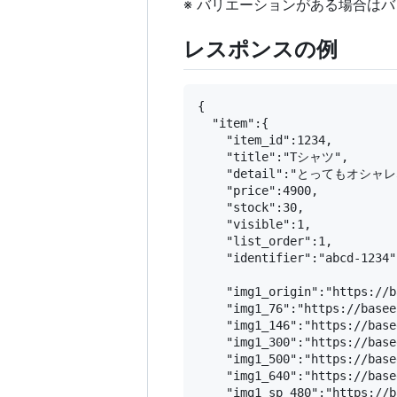
※ バリエーションがある場合はバリエー
レスポンスの例
{

  "item":{

    "item_id":1234,

    "title":"Tシャツ",

    "detail":"とってもオシ
    "price":4900,

    "stock":30,

    "visible":1,

    "list_order":1,

    "identifier":"abcd-1234",
    "img1_origin":"https://b
    "img1_76":"https://basee
    "img1_146":"https://base
    "img1_300":"https://base
    "img1_500":"https://base
    "img1_640":"https://base
    "img1_sp_480":"https://b