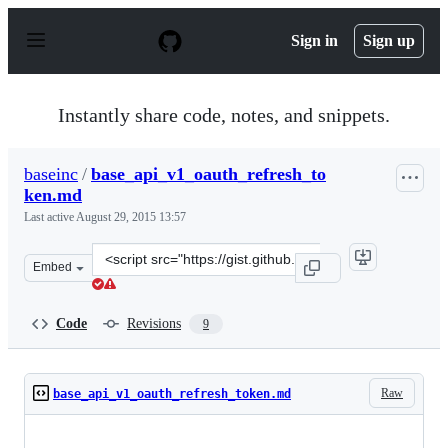
S
k
Sign in
Sign up
i
p
t
o
Instantly share code, notes, and snippets.
c
o
n
baseinc
/
base_api_v1_oauth_refresh_to
t
ken.md
e
n
Last active
August 29, 2015 13:57
t
Clone
Embed
this
repository
at
Code
Revisions
9
&lt;script
src=&quot;https://gist.github.com/baseinc/9778140.js&qu
Raw
base_api_v1_oauth_refresh_token.md