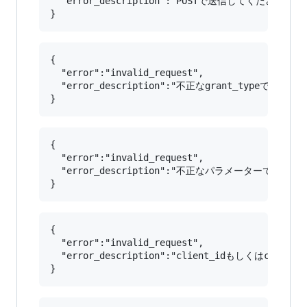
  "error_description":"POSTで送信してください。"

{

  "error":"invalid_request",

  "error_description":"不正なgrant_typeです。"

{

  "error":"invalid_request",

  "error_description":"不正なパラメーターです。"

{

  "error":"invalid_request",

  "error_description":"client_idもしくはclien