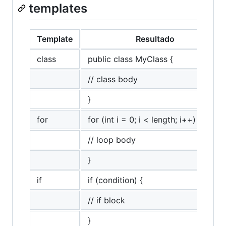
templates
Template
Resultado
class
public class MyClass {
// class body
}
for
for (int i = 0; i < length; i++) {
// loop body
}
if
if (condition) {
// if block
}