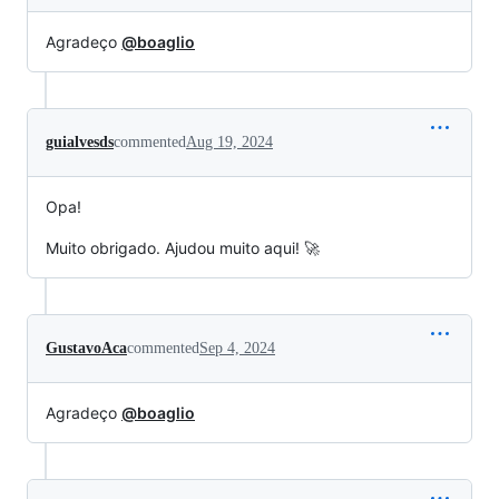
Agradeço
@boaglio
guialvesds
commented
Aug 19, 2024
Opa!
Muito obrigado. Ajudou muito aqui! 🚀
GustavoAca
commented
Sep 4, 2024
Agradeço
@boaglio