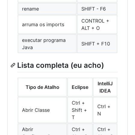
rename
SHIFT - F6
CONTROL +
arruma os imports
ALT + O
executar programa
SHIFT + F10
Java
Lista completa (eu acho)
IntelliJ
Tipo de Atalho
Eclipse
IDEA
Ctrl +
Ctrl +
Abrir Classe
Shift +
N
T
Abrir
Ctrl +
Ctrl +