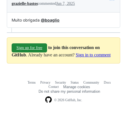
grazielle-bastos
commented
Jun 7, 2025
Muito obrigada
@boaglio
to join this conversation on
Sign up for free
GitHub
. Already have an account?
Sign in to comment
Terms
Privacy
Security
Status
Community
Docs
Footer
Footer
Contact
Manage cookies
navigation
Do not share my personal information
© 2026 GitHub, Inc.