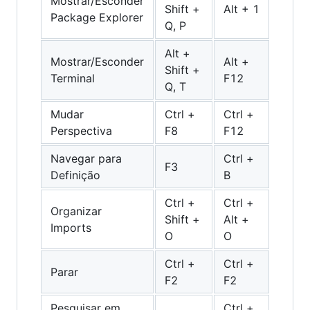
Mostrar/Esconder
Shift +
Alt + 1
Package Explorer
Q, P
Alt +
Mostrar/Esconder
Alt +
Shift +
Terminal
F12
Q, T
Mudar
Ctrl +
Ctrl +
Perspectiva
F8
F12
Navegar para
Ctrl +
F3
Definição
B
Ctrl +
Ctrl +
Organizar
Shift +
Alt +
Imports
O
O
Ctrl +
Ctrl +
Parar
F2
F2
Pesquisar em
Ctrl +