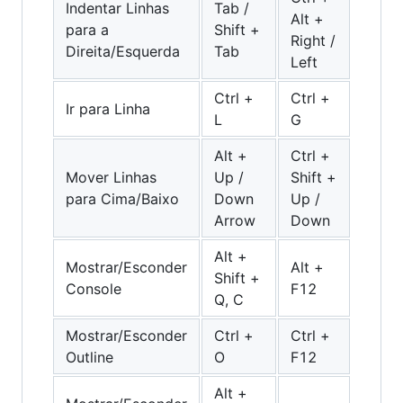
Indentar Linhas
Tab /
Alt +
para a
Shift +
Right /
Direita/Esquerda
Tab
Left
Ctrl +
Ctrl +
Ir para Linha
L
G
Alt +
Ctrl +
Mover Linhas
Up /
Shift +
para Cima/Baixo
Down
Up /
Arrow
Down
Alt +
Mostrar/Esconder
Alt +
Shift +
Console
F12
Q, C
Mostrar/Esconder
Ctrl +
Ctrl +
Outline
O
F12
Alt +