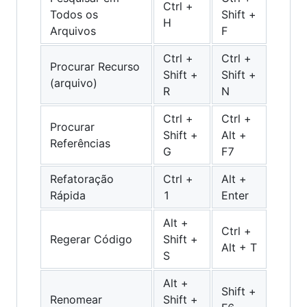
Ctrl +
Todos os
Shift +
H
Arquivos
F
Ctrl +
Ctrl +
Procurar Recurso
Shift +
Shift +
(arquivo)
R
N
Ctrl +
Ctrl +
Procurar
Shift +
Alt +
Referências
G
F7
Refatoração
Ctrl +
Alt +
Rápida
1
Enter
Alt +
Ctrl +
Regerar Código
Shift +
Alt + T
S
Alt +
Shift +
Renomear
Shift +