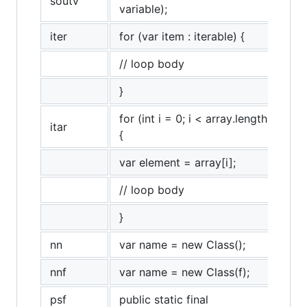
soutv
variable);
iter
for (var item : iterable) {
// loop body
}
for (int i = 0; i < array.length; i++)
itar
{
var element = array[i];
// loop body
}
nn
var name = new Class();
nnf
var name = new Class(f);
psf
public static final