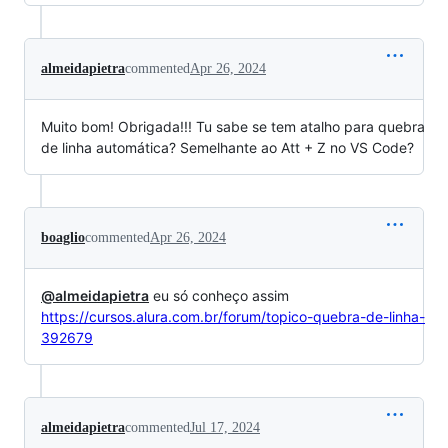
almeidapietra
commented
Apr 26, 2024
Muito bom! Obrigada!!! Tu sabe se tem atalho para quebra
de linha automática? Semelhante ao Att + Z no VS Code?
boaglio
commented
Apr 26, 2024
@almeidapietra
eu só conheço assim
https://cursos.alura.com.br/forum/topico-quebra-de-linha-
392679
almeidapietra
commented
Jul 17, 2024