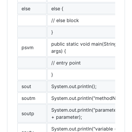
else
else {
// else block
}
public static void main(String[]
psvm
args) {
// entry point
}
sout
System.out.println();
soutm
System.out.println("methodName");
System.out.println("parameter = "
soutp
+ parameter);
System.out.println("variable = " +