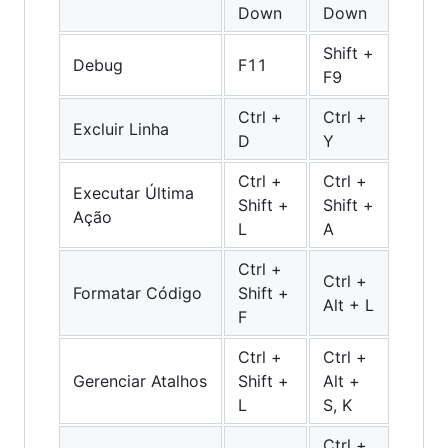
Down
Down
Shift +
Debug
F11
F9
Ctrl +
Ctrl +
Excluir Linha
D
Y
Ctrl +
Ctrl +
Executar Última
Shift +
Shift +
Ação
L
A
Ctrl +
Ctrl +
Formatar Código
Shift +
Alt + L
F
Ctrl +
Ctrl +
Gerenciar Atalhos
Shift +
Alt +
L
S, K
Ctrl +