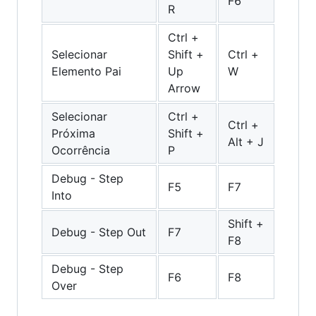
F6
R
Ctrl +
Selecionar
Shift +
Ctrl +
Elemento Pai
Up
W
Arrow
Selecionar
Ctrl +
Ctrl +
Próxima
Shift +
Alt + J
Ocorrência
P
Debug - Step
F5
F7
Into
Shift +
Debug - Step Out
F7
F8
Debug - Step
F6
F8
Over