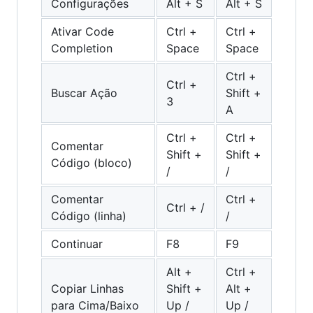
Configurações
Alt + S
Alt + S
Ativar Code
Ctrl +
Ctrl +
Completion
Space
Space
Ctrl +
Ctrl +
Buscar Ação
Shift +
3
A
Ctrl +
Ctrl +
Comentar
Shift +
Shift +
Código (bloco)
/
/
Comentar
Ctrl +
Ctrl + /
Código (linha)
/
Continuar
F8
F9
Alt +
Ctrl +
Copiar Linhas
Shift +
Alt +
para Cima/Baixo
Up /
Up /