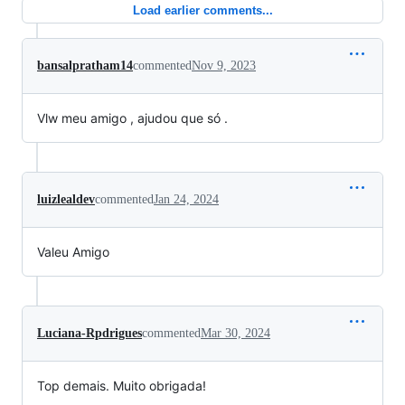
Load earlier comments...
bansalpratham14
commented
Nov 9, 2023
Vlw meu amigo , ajudou que só .
luizlealdev
commented
Jan 24, 2024
Valeu Amigo
Luciana-Rpdrigues
commented
Mar 30, 2024
Top demais. Muito obrigada!