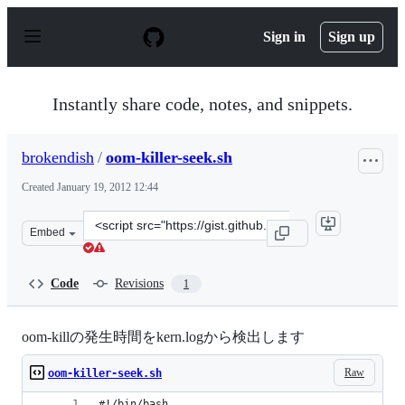
S
k
Sign in
Sign up
i
p
t
o
Instantly share code, notes, and snippets.
c
o
n
brokendish
/
oom-killer-seek.sh
t
e
Created
January 19, 2012 12:44
n
t
Clone
Embed
this
repository
at
Code
Revisions
1
&lt;script
src=&quot;https://gist.github.com/brokendish/1639911.js
oom-killの発生時間をkern.logから検出します
Raw
oom-killer-seek.sh
#!/bin/bash