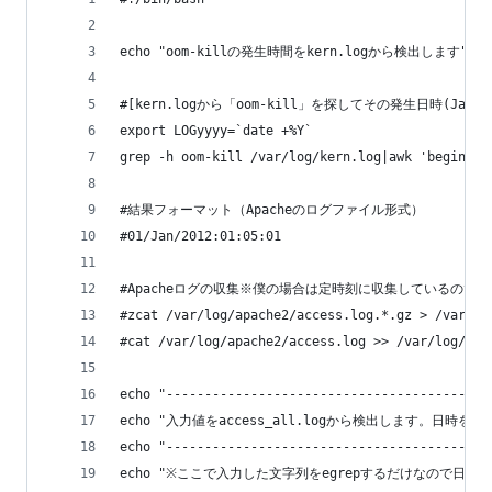
echo "oom-killの発生時間をkern.logから検出します"
#[kern.logから「oom-kill」を探してその発生日時(Jan  1
export LOGyyyy=`date +%Y`
grep -h oom-kill /var/log/kern.log|awk 'begin{FS
#結果フォーマット（Apacheのログファイル形式）
#01/Jan/2012:01:05:01
#Apacheログの収集※僕の場合は定時刻に収集しているので
#zcat /var/log/apache2/access.log.*.gz > /var/lo
#cat /var/log/apache2/access.log >> /var/log/apa
echo "------------------------------------------
echo "入力値をaccess_all.logから検出します。日時を入力し
echo "------------------------------------------
echo "※ここで入力した文字列をegrepするだけなので日時