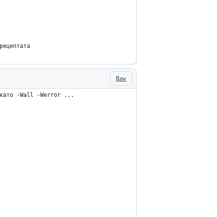
рецептата
Raw
като -Wall -Werror ...