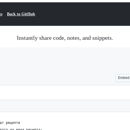
ts
Back to GitHub
Instantly share code, notes, and snippets.
Embed
ат рецепти
рата на една рецепта: