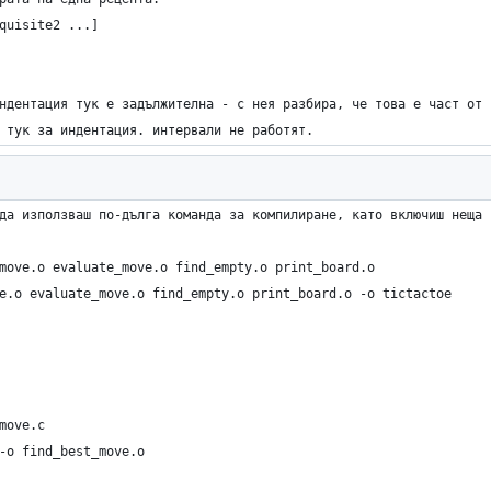
quisite2 ...]
ндентация тук е задължителна - с нея разбира, че това е част от 
 тук за индентация. интервали не работят.
да използваш по-дълга команда за компилиране, като включиш неща 
move.o evaluate_move.o find_empty.o print_board.o
ve.o evaluate_move.o find_empty.o print_board.o -o tictactoe
move.c
 -o find_best_move.o