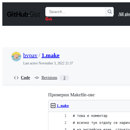
S
k
Search
All gis
i
Gists
p
t
o
c
o
n
t
bvpav
/
1.make
e
n
Last active
November 3, 2022 21:37
t
Code
Revisions
3
Примерни Makefile-ове
1.make
# това е коментар
# всичко тук отдолу се нарич
# на английски език, структу