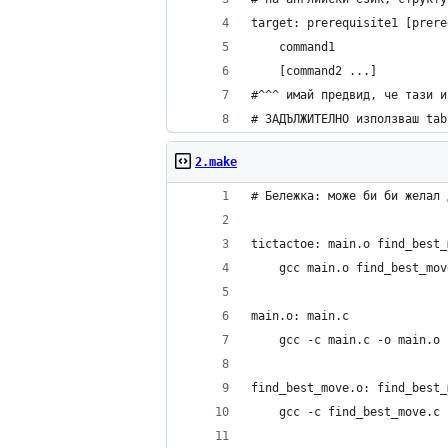
target: prerequisite1 [prere
	command1
	[command2 ...]
#^^^ имай предвид, че тази и
# ЗАДЪЛЖИТЕЛНО използваш tab
2.make
# Бележка: може би би желал 
tictactoe: main.o find_best_
	gcc main.o find_best_mo
main.o: main.c
	gcc -c main.c -o main.o
find_best_move.o: find_best_
	gcc -c find_best_move.c