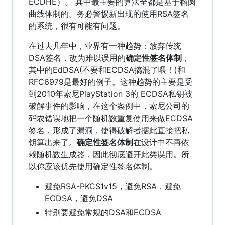
ECDHE）。 其中最主要的算法全都是基于椭圆
曲线体制的。务必警惕新出现的使用RSA签名
的系统，很有可能有问题。
在过去几年中，业界有一种趋势：放弃传统
DSA签名，改为难以误用的
确定性签名体制
，
其中的EdDSA(不要和ECDSA搞混了喂！)和
RFC6979是最好的例子。这种趋势的主要是受
到2010年索尼PlayStation 3的 ECDSA私钥被
破解事件的影响，在这个案例中，索尼公司的
码农错误地把一个随机数重复使用来做ECDSA
签名，形成了漏洞，使得破解者据此直接把私
钥算出来了。
确定性签名体制
在设计中不再依
赖随机数生成器，因此彻底避开此类误用。所
以你应该优先使用确定性签名体制。
避免RSA-PKCS1v15，避免RSA，避免
ECDSA，避免DSA
特别要避免常规的DSA和ECDSA