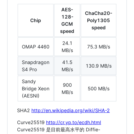
AES-
ChaCha20-
128-
Chip
Poly1305
GCM
speed
speed
24.1
OMAP 4460
75.3 MB/s
MB/s
Snapdragon
41.5
130.9 MB/s
S4 Pro
MB/s
Sandy
900
Bridge Xeon
500 MB/s
MB/s
(AESNI)
SHA2
http://en.wikipedia.org/wiki/SHA-2
Curve25519
http://cr.yp.to/ecdh.html
Curve25519 是目前最高水平的 Diffie-