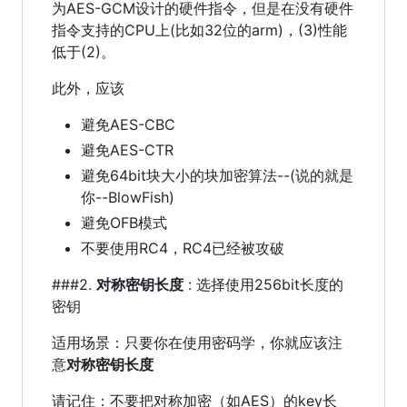
为AES-GCM设计的硬件指令，但是在没有硬件
指令支持的CPU上(比如32位的arm)，(3)性能
低于(2)。
此外，应该
避免AES-CBC
避免AES-CTR
避免64bit块大小的块加密算法--(说的就是
你--BlowFish)
避免OFB模式
不要使用RC4，RC4已经被攻破
###2.
对称密钥长度
: 选择使用256bit长度的
密钥
适用场景：只要你在使用密码学，你就应该注
意
对称密钥长度
请记住：不要把对称加密（如AES）的key长