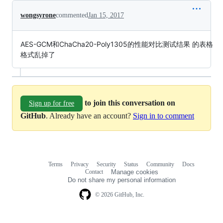
wongsyrone
commented
Jan 15, 2017
AES-GCM和ChaCha20-Poly1305的性能对比测试结果 的表格
格式乱掉了
to join this conversation on
Sign up for free
GitHub
. Already have an account?
Sign in to comment
Terms
Privacy
Security
Status
Community
Docs
Footer
Footer
Contact
Manage cookies
navigation
Do not share my personal information
© 2026 GitHub, Inc.