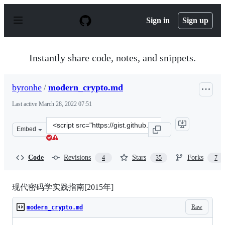
S
k
Sign in
Sign up
i
p
t
o
Instantly share code, notes, and snippets.
c
o
n
byronhe
/
modern_crypto.md
t
e
Last active
March 28, 2022 07:51
n
t
Clone
Embed
this
repository
at
Code
Revisions
Stars
Forks
4
35
7
&lt;script
src=&quot;https://gist.github.com/byronhe/232d22f1d3dc
现代密码学实践指南[2015年]
Raw
modern_crypto.md