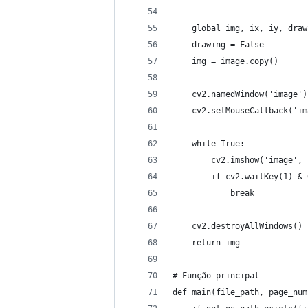
    global img, ix, iy, draw
    drawing = False
    img = image.copy()
    cv2.namedWindow('image')
    cv2.setMouseCallback('im
    while True:
        cv2.imshow('image', 
        if cv2.waitKey(1) & 
            break
    cv2.destroyAllWindows()
    return img
# Função principal
def main(file_path, page_num