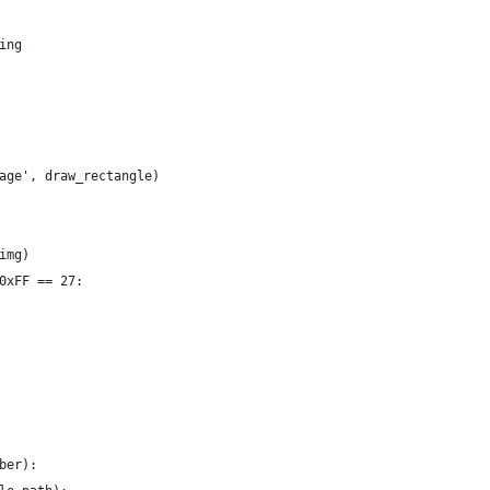
ing
age', draw_rectangle)
img)
0xFF == 27:
ber):