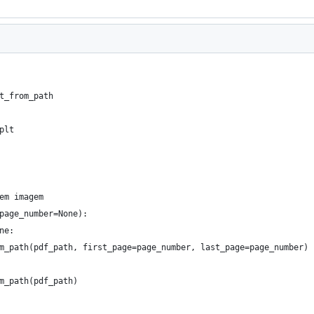
t_from_path
plt
em imagem
page_number=None):
ne:
m_path(pdf_path, first_page=page_number, last_page=page_number)
m_path(pdf_path)