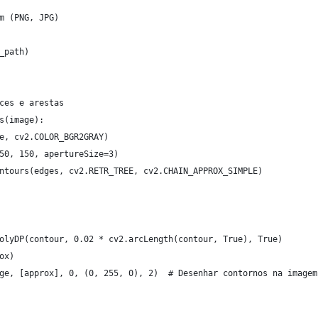
m (PNG, JPG)
_path)
ces e arestas
s(image):
e, cv2.COLOR_BGR2GRAY)
50, 150, apertureSize=3)
ntours(edges, cv2.RETR_TREE, cv2.CHAIN_APPROX_SIMPLE)
olyDP(contour, 0.02 * cv2.arcLength(contour, True), True)
ox)
ge, [approx], 0, (0, 255, 0), 2)  # Desenhar contornos na imagem