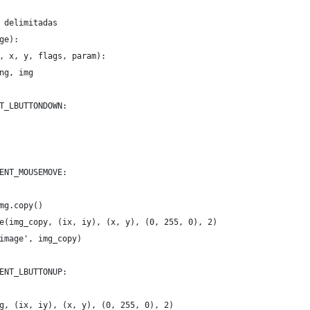
 delimitadas
ge):
, x, y, flags, param):
ng, img
T_LBUTTONDOWN:
ENT_MOUSEMOVE:
mg.copy()
e(img_copy, (ix, iy), (x, y), (0, 255, 0), 2)
image', img_copy)
ENT_LBUTTONUP:
g, (ix, iy), (x, y), (0, 255, 0), 2)