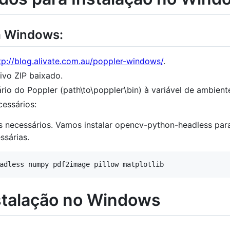
ra Windows:
tp://blog.alivate.com.au/poppler-windows/
.
ivo ZIP baixado.
rio do Poppler (path\to\poppler\bin) à variável de ambien
cessários:
es necessários. Vamos instalar opencv-python-headless par
ssárias.
stalação no Windows