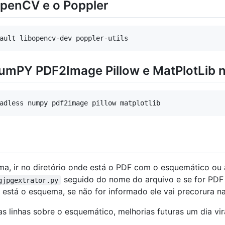
 OpenCV e o Poppler
umPY PDF2Image Pillow e MatPlotLib 
cima, ir no diretório onde está o PDF com o esquemático 
seguido do nome do arquivo e se for PD
gjpgextrator.py
 está o esquema, se não for informado ele vai precorura na
s linhas sobre o esquemático, melhorias futuras um dia vir