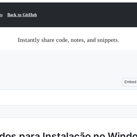
ts
Back to GitHub
Instantly share code, notes, and snippets.
Embed
dos para Instalação no Wind