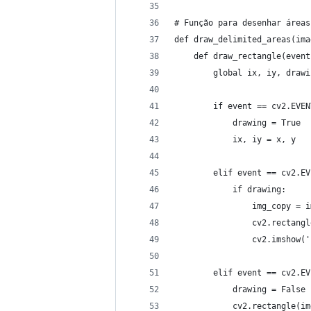
# Função para desenhar áreas
def draw_delimited_areas(ima
    def draw_rectangle(event
        global ix, iy, drawi
        if event == cv2.EVEN
            drawing = True
            ix, iy = x, y
        elif event == cv2.EV
            if drawing:
                img_copy = i
                cv2.rectangl
                cv2.imshow('
        elif event == cv2.EV
            drawing = False
            cv2.rectangle(im