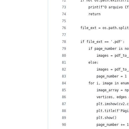
    if not os.path.exists(fi
        print(f"O arquivo {f
        return
    file_ext = os.path.split
    if file_ext == '.pdf':
        if page_number is no
            images = pdf_to_
        else:
            images = pdf_to_
            page_number = 1
        for i, image in enum
            image_array = np
            vertices, edges 
            plt.imshow(cv2.c
            plt.title(f'Pági
            plt.show()
            page_number += 1