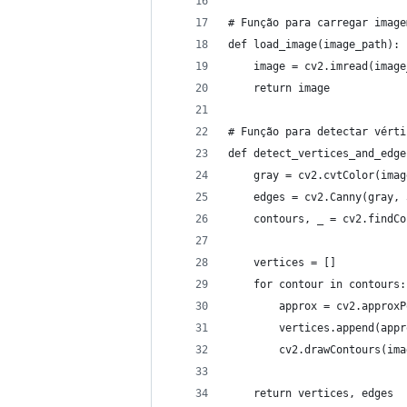
# Função para carregar image
def load_image(image_path):
    image = cv2.imread(image
    return image
# Função para detectar vérti
def detect_vertices_and_edge
    gray = cv2.cvtColor(imag
    edges = cv2.Canny(gray, 
    contours, _ = cv2.findCo
    vertices = []
    for contour in contours:
        approx = cv2.approxP
        vertices.append(appr
        cv2.drawContours(ima
    return vertices, edges