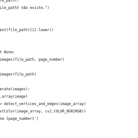
le_path):
ile_path} não existe.")
ext(file_path)[1].lower()
t None:
images(file_path, page_number)
images(file_path)
erate(images):
.array(image)
= detect_vertices_and_edges(image_array)
vtColor(image_array, cv2.COLOR_BGR2RGB))
na {page_number}')