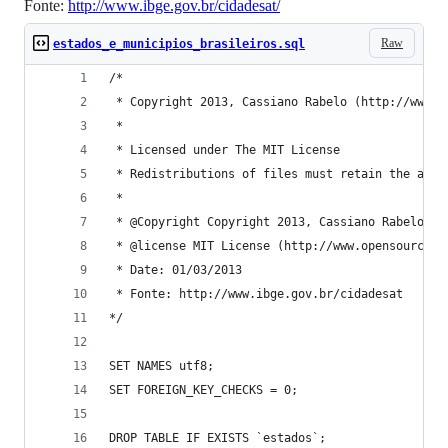
Fonte:
http://www.ibge.gov.br/cidadesat/
Raw
estados_e_municipios_brasileiros.sql
/*
 * Copyright 2013, Cassiano Rabelo (http://www.c
 *
 * Licensed under The MIT License
 * Redistributions of files must retain the abov
 *
 * @Copyright Copyright 2013, Cassiano Rabelo (h
 * @license MIT License (http://www.opensource.o
 * Date: 01/03/2013
 * Fonte: http://www.ibge.gov.br/cidadesat
*/
SET NAMES utf8;
SET FOREIGN_KEY_CHECKS = 0;
DROP TABLE IF EXISTS `estados`;