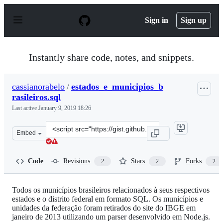
S
k
Sign in
Sign up
i
p
t
o
Instantly share code, notes, and snippets.
c
o
n
cassianorabelo
/
estados_e_municipios_b
t
rasileiros.sql
e
n
Last active
January 9, 2019 18:26
t
Clone
Embed
this
repository
at
Code
Revisions
Stars
Forks
2
2
2
&lt;script
src=&quot;https://gist.github.com/cassianorabelo/4452398
Todos os municípios brasileiros relacionados à seus respectivos
estados e o distrito federal em formato SQL. Os municípios e
unidades da federação foram retirados do site do IBGE em
janeiro de 2013 utilizando um parser desenvolvido em Node.js.