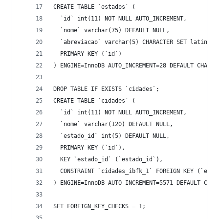
CREATE TABLE `estados` (
  `id` int(11) NOT NULL AUTO_INCREMENT,
  `nome` varchar(75) DEFAULT NULL,
  `abreviacao` varchar(5) CHARACTER SET latin1 D
  PRIMARY KEY (`id`)
) ENGINE=InnoDB AUTO_INCREMENT=28 DEFAULT CHARSE
DROP TABLE IF EXISTS `cidades`;
CREATE TABLE `cidades` (
  `id` int(11) NOT NULL AUTO_INCREMENT,
  `nome` varchar(120) DEFAULT NULL,
  `estado_id` int(5) DEFAULT NULL,
  PRIMARY KEY (`id`),
  KEY `estado_id` (`estado_id`),
  CONSTRAINT `cidades_ibfk_1` FOREIGN KEY (`esta
) ENGINE=InnoDB AUTO_INCREMENT=5571 DEFAULT CHAR
SET FOREIGN_KEY_CHECKS = 1;