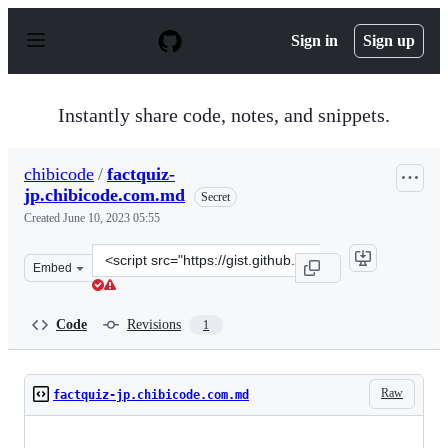
S
k
Sign in
Sign up
i
p
t
o
Instantly share code, notes, and snippets.
c
o
n
chibicode
/
factquiz-
t
jp.chibicode.com.md
e
Secret
n
Created
June 10, 2023 05:55
t
Clone
Embed
this
repository
at
Code
Revisions
1
&lt;script
src=&quot;https://gist.github.com/chibicode/8a51ba5609
Raw
factquiz-jp.chibicode.com.md