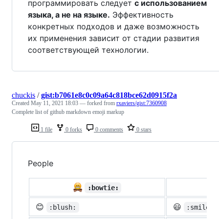
программировать следует
с использованием
языка, а не на языке.
Эффективность
конкретных подходов и даже возможность
их применения зависит от стадии развития
соответствующей технологии.
chuckis
/
gist:b7061e8c0c09a64c818bce62d0915f2a
Created
May 11, 2021 18:03
— forked from
rxaviers/gist:7360908
Complete list of github markdown emoji markup
1 file
0 forks
0 comments
0 stars
People

:bowtie:
😊
😃
:blush:
:smiley: