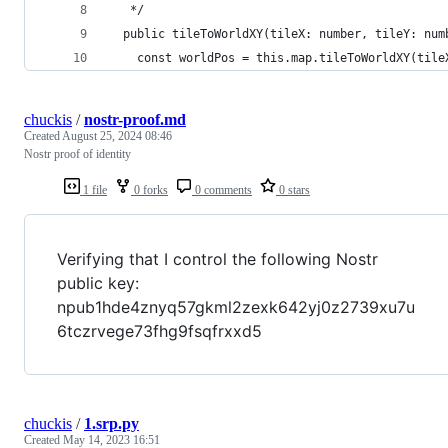
   */
  public tileToWorldXY(tileX: number, tileY: num
    const worldPos = this.map.tileToWorldXY(tile
chuckis
/
nostr-proof.md
Created
August 25, 2024 08:46
Nostr proof of identity
1 file
0 forks
0 comments
0 stars
Verifying that I control the following Nostr
public key:
npub1hde4znyq57gkml2zexk642yj0z2739xu7u
6tczrvege73fhg9fsqfrxxd5
chuckis
/
1.srp.py
Created
May 14, 2023 16:51