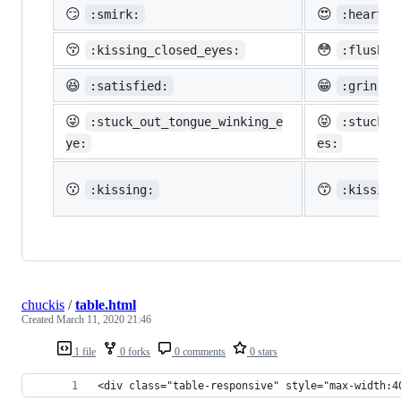
😏
😍
:smirk:
:heart_e
😚
😳
:kissing_closed_eyes:
:flushed
😆
😁
:satisfied:
:grin:
😜
😝
:stuck_out_tongue_winking_e
:stuck_o
ye:
es:
😗
😙
:kissing:
:kissing
chuckis
/
table.html
Created
March 11, 2020 21:46
1 file
0 forks
0 comments
0 stars
<div class="table-responsive" style="max-width:4