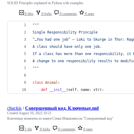
SOLID Principles explained in Python with examples.
6 files
0 forks
0 comments
0 stars
"""
Single Responsibility Principle
“…You had one job” — Loki to Skurge in Thor: Rag
A class should have only one job. 
If a class has more than one responsibility, it 
A change to one responsibility results to modifi
"""
class
Animal
:
def
__init__
(
self
, 
name
: 
str
):
chuckis
/
Совершенный код. Ключевые.md
Created
August 16, 2022 10:21
Ключевые моменты из книги Стива Макконнелла "Совершенный код"
1 file
0 forks
0 comments
0 stars