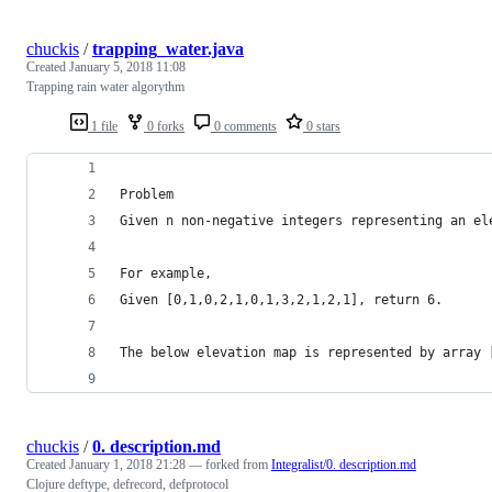
chuckis
/
trapping_water.java
Created
January 5, 2018 11:08
Trapping rain water algorythm
1 file
0 forks
0 comments
0 stars
Problem
Given n non-negative integers representing an el
For example, 
Given [0,1,0,2,1,0,1,3,2,1,2,1], return 6.
The below elevation map is represented by array 
chuckis
/
0. description.md
Created
January 1, 2018 21:28
— forked from
Integralist/0. description.md
Clojure deftype, defrecord, defprotocol