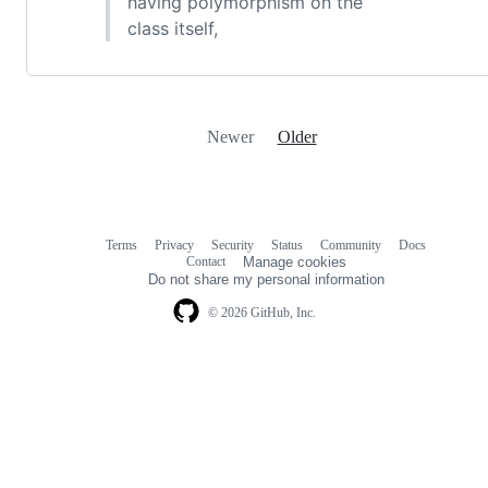
having polymorphism on the
class itself,
Newer
Older
Terms
Privacy
Security
Status
Community
Docs
Footer
Footer
Contact
Manage cookies
navigation
Do not share my personal information
© 2026 GitHub, Inc.