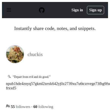
S
k
Sign in
Sign up
i
p
t
o
Instantly share code, notes, and snippets.
c
o
n
t
e
n
chuckis
t
🔍
“Depart from evil and do good.”
npub1hde4znyq57gkml2zexk642yj0z2739xu7u6tczrvege73fhg9fs
frxxd5
55
followers
·
60
following