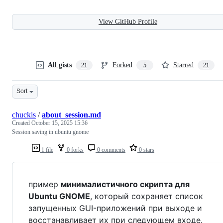
View GitHub Profile
All gists
Forked
Starred
21
5
21
Sort
chuckis
/
about_session.md
Created
October 15, 2025 15:36
Session saving in ubuntu gnome
1 file
0 forks
0 comments
0 stars
пример
минималистичного скрипта для
Ubuntu GNOME
, который сохраняет список
запущенных GUI-приложений при выходе и
восстанавливает их при следующем входе.