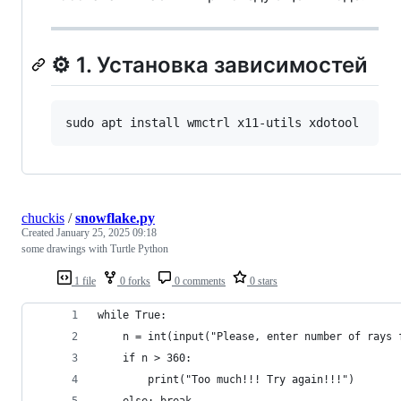
⚙️ 1. Установка зависимостей
sudo apt install wmctrl x11-utils xdotool
chuckis
/
snowflake.py
Created
January 25, 2025 09:18
some drawings with Turtle Python
1 file
0 forks
0 comments
0 stars
while True:
	n = int(input("Please, enter number of rays 
	if n > 360:
		print("Too much!!! Try again!!!")