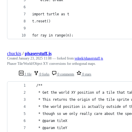
	else: break
import turtle as t
t.reset()
for ray in range(n):
chuckis
/
phaserstuff.js
Created
January 23, 2025 11:08
— forked from
veleek/phaserstuff.js
Phaser Tile/World/Object XY conversions for orthogonal maps.
1 file
0 forks
0 comments
0 stars
  /**
   * Get the world XY position of a tile that ta
   * This returns the origin of the tile sprite 
   * the world position is actually outside of t
   * though so we only really care about the spe
   * @param tileX
   * @param tileY