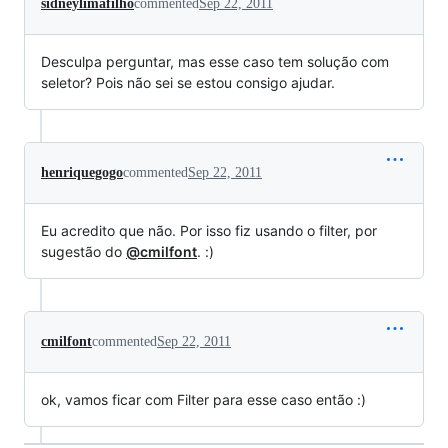
sidneylimafilho
commented
Sep 22, 2011
Desculpa perguntar, mas esse caso tem solução com
seletor? Pois não sei se estou consigo ajudar.
henriquegogo
commented
Sep 22, 2011
Eu acredito que não. Por isso fiz usando o filter, por
sugestão do
@cmilfont
. :)
cmilfont
commented
Sep 22, 2011
ok, vamos ficar com Filter para esse caso então :)