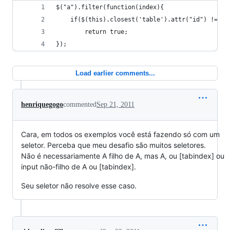
$("a").filter(function(index){
    if($(this).closest('table').attr("id") !== "
        return true;
});
Load earlier comments...
henriquegogo
commented
Sep 21, 2011
Cara, em todos os exemplos você está fazendo só com um
seletor. Perceba que meu desafio são muitos seletores.
Não é necessariamente A filho de A, mas A, ou [tabindex] ou
input não-filho de A ou [tabindex].
Seu seletor não resolve esse caso.