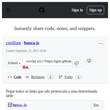
S
k
Sign in
Sign up
i
p
t
o
Instantly share code, notes, and snippets.
c
o
n
cmilfont
/
busca.js
t
e
Created
September 21, 2011 18:30
n
t
Clone
Embed
this
repository
at
Code
Revisions
Forks
1
1
&lt;script
src=&quot;https://gist.github.com/cmilfont/1232893.js&q
Pegar todos os links que não pertencam a uma determinada
table
Raw
busca.js