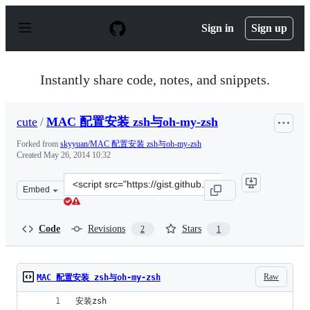
S
k
Sign in
Sign up
i
p
t
o
Instantly share code, notes, and snippets.
c
o
n
cute
/
MAC 配置安装 zsh与oh-my-zsh
t
e
Forked from
skyyuan/MAC 配置安装 zsh与oh-my-zsh
n
Created
May 26, 2014 10:32
t
Clone
Embed
this
repository
at
Code
Revisions
Stars
2
1
&lt;script
src=&quot;https://gist.github.com/cute/13b0816573de39a8
Raw
MAC 配置安装 zsh与oh-my-zsh
安装zsh