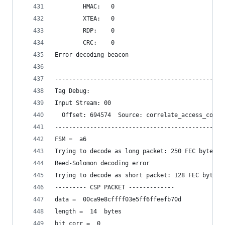
        HMAC:	0
        XTEA:	0
        RDP:	0
        CRC:	0
Error decoding beacon
------------------------------------------------
Tag Debug: 
Input Stream: 00
  Offset: 694574  Source: correlate_access_code_
------------------------------------------------
FSM =  a6
Trying to decode as long packet: 250 FEC bytes, 
Reed-Solomon decoding error
Trying to decode as short packet: 128 FEC bytes,
--------- CSP PACKET -------------
data =  00ca9e8cffff03e5ff6ffeefb70d
length =  14  bytes
bit_corr =  0