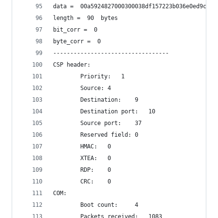
data =  00a5924827000300038df157223b036e0ed9c602
length =  90  bytes
bit_corr =  0
byte_corr =  0
----------------------------------
CSP header:
        Priority:	1
        Source:	4
        Destination:	9
        Destination port:	10
        Source port:	37
        Reserved field:	0
        HMAC:	0
        XTEA:	0
        RDP:	0
        CRC:	0
COM:
        Boot count:		4
        Packets received:	1083