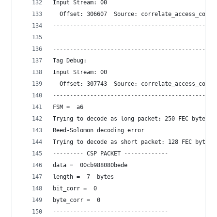
Input Stream: 00
  Offset: 306607  Source: correlate_access_code_
------------------------------------------------
------------------------------------------------
Tag Debug: 
Input Stream: 00
  Offset: 307743  Source: correlate_access_code_
------------------------------------------------
FSM =  a6
Trying to decode as long packet: 250 FEC bytes, 
Reed-Solomon decoding error
Trying to decode as short packet: 128 FEC bytes,
--------- CSP PACKET -------------
data =  00cb988080bede
length =  7  bytes
bit_corr =  0
byte_corr =  0
----------------------------------