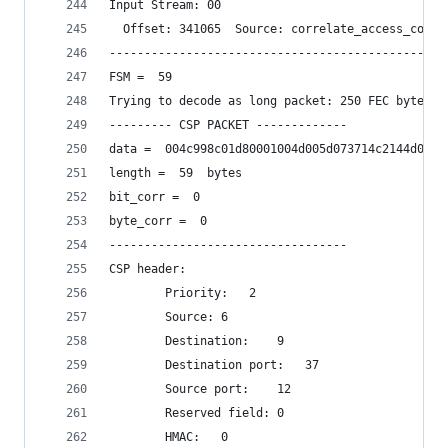
Input Stream: 00
  Offset: 341065  Source: correlate_access_code_
------------------------------------------------
FSM =  59
Trying to decode as long packet: 250 FEC bytes, 
--------- CSP PACKET -------------
data =  004c998c01d80001004d005d073714c2144d0000
length =  59  bytes
bit_corr =  0
byte_corr =  0
----------------------------------
CSP header:
        Priority:	2
        Source:	6
        Destination:	9
        Destination port:	37
        Source port:	12
        Reserved field:	0
        HMAC:	0