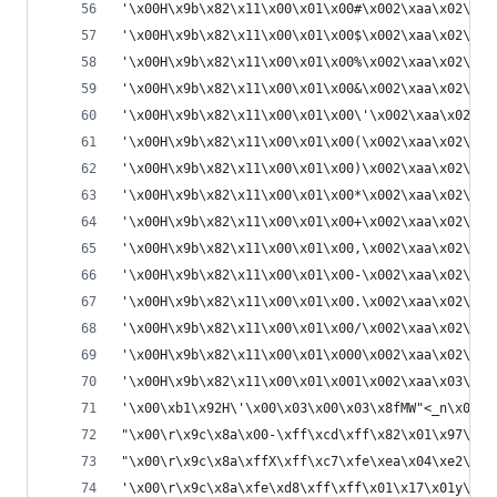
'\x00H\x9b\x82\x11\x00\x01\x00#\x002\xaa\x02\x00
'\x00H\x9b\x82\x11\x00\x01\x00$\x002\xaa\x02\x00
'\x00H\x9b\x82\x11\x00\x01\x00%\x002\xaa\x02\x00
'\x00H\x9b\x82\x11\x00\x01\x00&\x002\xaa\x02\x00
'\x00H\x9b\x82\x11\x00\x01\x00\'\x002\xaa\x02\x0
'\x00H\x9b\x82\x11\x00\x01\x00(\x002\xaa\x02\x00
'\x00H\x9b\x82\x11\x00\x01\x00)\x002\xaa\x02\x00
'\x00H\x9b\x82\x11\x00\x01\x00*\x002\xaa\x02\x00
'\x00H\x9b\x82\x11\x00\x01\x00+\x002\xaa\x02\x00
'\x00H\x9b\x82\x11\x00\x01\x00,\x002\xaa\x02\x00
'\x00H\x9b\x82\x11\x00\x01\x00-\x002\xaa\x02\x00
'\x00H\x9b\x82\x11\x00\x01\x00.\x002\xaa\x02\x00
'\x00H\x9b\x82\x11\x00\x01\x00/\x002\xaa\x02\x00
'\x00H\x9b\x82\x11\x00\x01\x000\x002\xaa\x02\x06
'\x00H\x9b\x82\x11\x00\x01\x001\x002\xaa\x03\x00
'\x00\xb1\x92H\'\x00\x03\x00\x03\x8fMW"<_n\x0e\x
"\x00\r\x9c\x8a\x00-\xff\xcd\xff\x82\x01\x97\x00
"\x00\r\x9c\x8a\xffX\xff\xc7\xfe\xea\x04\xe2\x02
'\x00\r\x9c\x8a\xfe\xd8\xff\xff\x01\x17\x01y\xfe