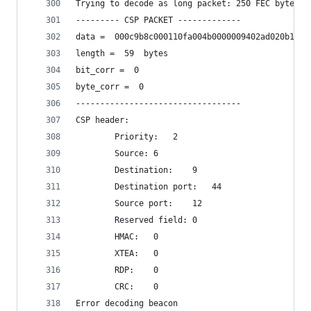
Trying to decode as long packet: 250 FEC bytes, 
--------- CSP PACKET -------------
data =  000c9b8c000110fa004b0000009402ad020b161a
length =  59  bytes
bit_corr =  0
byte_corr =  0
----------------------------------
CSP header:
        Priority:	2
        Source:	6
        Destination:	9
        Destination port:	44
        Source port:	12
        Reserved field:	0
        HMAC:	0
        XTEA:	0
        RDP:	0
        CRC:	0
Error decoding beacon