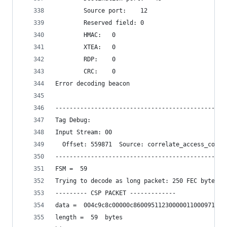
        Source port:	12
        Reserved field:	0
        HMAC:	0
        XTEA:	0
        RDP:	0
        CRC:	0
Error decoding beacon
------------------------------------------------
Tag Debug: 
Input Stream: 00
  Offset: 559871  Source: correlate_access_code_
------------------------------------------------
FSM =  59
Trying to decode as long packet: 250 FEC bytes, 
--------- CSP PACKET -------------
data =  004c9c8c00000c86009511230000011000971005
length =  59  bytes