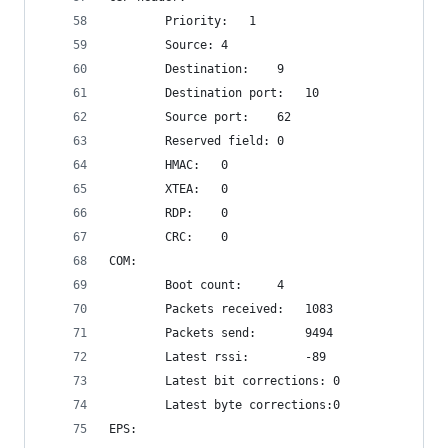
        Priority:	1
        Source:	4
        Destination:	9
        Destination port:	10
        Source port:	62
        Reserved field:	0
        HMAC:	0
        XTEA:	0
        RDP:	0
        CRC:	0
COM:
        Boot count:		4
        Packets received:	1083
        Packets send:		9494
        Latest rssi:		-89
        Latest bit corrections:	0
        Latest byte corrections:0
EPS: