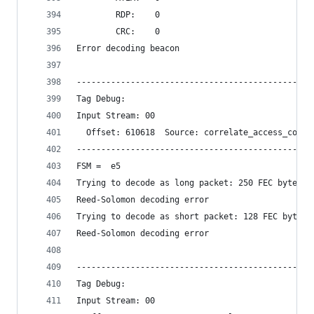
        RDP:	0
        CRC:	0
Error decoding beacon
------------------------------------------------
Tag Debug: 
Input Stream: 00
  Offset: 610618  Source: correlate_access_code_
------------------------------------------------
FSM =  e5
Trying to decode as long packet: 250 FEC bytes, 
Reed-Solomon decoding error
Trying to decode as short packet: 128 FEC bytes,
Reed-Solomon decoding error
------------------------------------------------
Tag Debug: 
Input Stream: 00