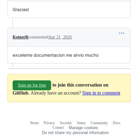
Gracias!
KeinerR
commented
Apr 21, 2026
excelente documentacion me sirvio mucho
to join this conversation on
Sign up for free
GitHub
. Already have an account?
Sign in to comment
Terms
Privacy
Security
Status
Community
Docs
Footer
Footer
Contact
Manage cookies
navigation
Do not share my personal information