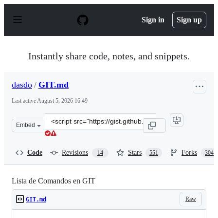
S
k
Sign in
Sign up
i
p
t
o
Instantly share code, notes, and snippets.
c
o
n
dasdo
/
GIT.md
t
e
Last active
August 5, 2026 16:49
n
t
Clone
Embed
this
repository
at
Code
Revisions
Stars
Forks
14
551
304
&lt;script
src=&quot;https://gist.github.com/dasdo/9ff71c5c0efa037
Lista de Comandos en GIT
Raw
GIT.md