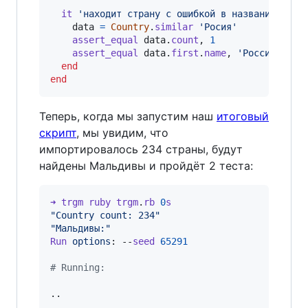
it
'находит страну с ошибкой в названии'
do
data
=
Country
.
similar
'Росия'
assert_equal
data
.
count
,
1
assert_equal
data
.
first
.
name
,
'Россия'
end
end
Теперь, когда мы запустим наш
итоговый
скрипт
, мы увидим, что
импортировалось 234 страны, будут
найдены Мальдивы и пройдёт 2 теста:
➜
trgm
ruby
trgm
.
rb
0
s
"Country count: 234"
"Мальдивы:"
Run
options
: --
seed
65291
# Running:
..
