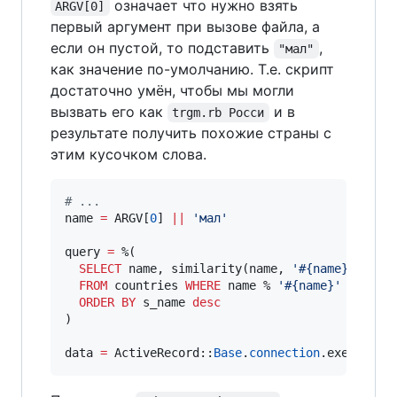
означает что нужно взять
ARGV[0]
первый аргумент при вызове файла, а
если он пустой, то подставить
,
"мал"
как значение по-умолчанию. Т.е. скрипт
достаточно умён, чтобы мы могли
вызвать его как
и в
trgm.rb Росси
результате получить похожие страны с
этим кусочком слова.
#
 ...
name 
=
 ARGV[
0
] 
||
'
мал
'
query 
=
 %(

SELECT
 name, similarity(name, 
'
#{name}
'
) 
AS
 s
FROM
 countries 
WHERE
 name % 
'
#{name}
'
ORDER BY
 s_name 
desc
)

data 
=
 ActiveRecord::
Base
.
connection
.exec_quer