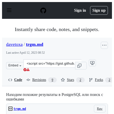
S
k
Sign in
Sign up
i
p
t
o
Instantly share code, notes, and snippets.
c
o
n
davetoxa
/
trgm.md
t
e
Last active
April 12, 2023 08:52
n
t
Clone
Embed
this
repository
at
Code
Revisions
Stars
Forks
9
2
2
&lt;script
src=&quot;https://gist.github.com/davetoxa/8973c0c23d4f
Находим похожие результаты в PostgreSQL или поиск с
ошибками
Raw
trgm.md