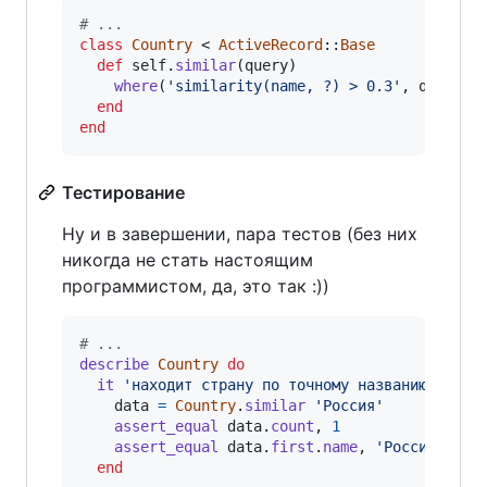
# ...
class
Country
 < 
ActiveRecord
::
Base
def
self
.
similar
(
query
)
where
(
'similarity(name, ?) > 0.3'
,
query
)
end
end
Тестирование
Ну и в завершении, пара тестов (без них
никогда не стать настоящим
программистом, да, это так :))
# ...
describe
Country
do
it
'находит страну по точному названию'
do
data
=
Country
.
similar
'Россия'
assert_equal
data
.
count
,
1
assert_equal
data
.
first
.
name
,
'Россия'
end