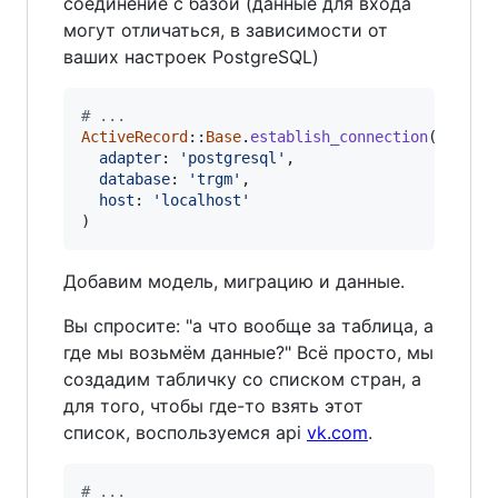
соединение с базой (данные для входа
могут отличаться, в зависимости от
ваших настроек PostgreSQL)
# ...
ActiveRecord
::
Base
.
establish_connection
(
adapter
: 
'postgresql'
,
database
: 
'trgm'
,
host
: 
'localhost'
)
Добавим модель, миграцию и данные.
Вы спросите: "а что вообще за таблица, а
где мы возьмём данные?" Всё просто, мы
создадим табличку со списком стран, а
для того, чтобы где-то взять этот
список, воспользуемся api
vk.com
.
# ...