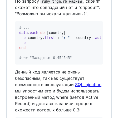
По запросу
, скрипт
ruby trgm.rb мадивы
скажет что совпадений нет и "спросит":
"Возможно вы искали мальдивы?".
# ...
data
.
each
do
 |
country
|

p
country
.
first
 + 
": "
 + 
country
.
last
p
end
# => "Мальдивы: 0.454545"
Данный код является не очень
безопасным, так как существует
возможность эксплуатации
SQL injection
,
мы упростим его и будем использовать
встроенный метод where (метод Active
Record) и доставать записи, процент
схожести которых больше 0.3: