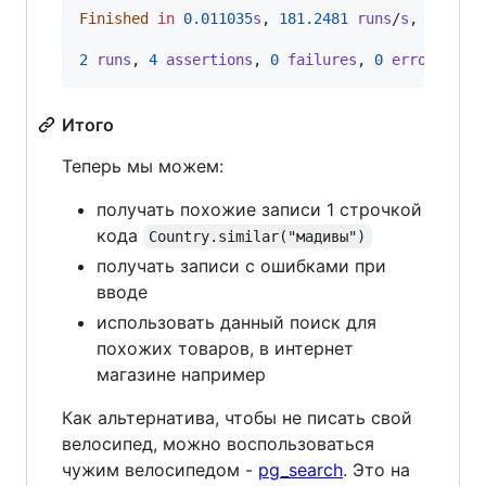
Finished
in
0.011035
s
,
181.2481
runs
/
s
, 
543.74
2
runs
,
4
assertions
,
0
failures
,
0
errors
,
0
Итого
Теперь мы можем:
получать похожие записи 1 строчкой
кода
Country.similar("мадивы")
получать записи с ошибками при
вводе
использовать данный поиск для
похожих товаров, в интернет
магазине например
Как альтернатива, чтобы не писать свой
велосипед, можно воспользоваться
чужим велосипедом -
pg_search
. Это на