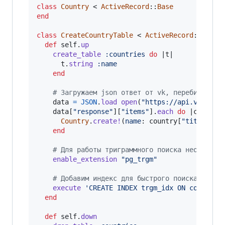
class
Country
 < 
ActiveRecord
::
Base
end
class
CreateCountryTable
 < 
ActiveRecord
::
Migra
def
self
.
up
create_table
:countries
do
 |
t
|

t
.
string
:name
end
# Загружаем json ответ от vk, перебираем к
data
=
JSON
.
load
open
(
"https://api.vk.com/
data
[
"response"
]
[
"items"
]
.
each
do
 |
country
|
Country
.
create!
(
name
: 
country
[
"title"
]
)
end
# Для работы триграммного поиска необходим
enable_extension
"pg_trgm"
# Добавим индекс для быстрого поиска по по
execute
'CREATE INDEX trgm_idx ON countrie
end
def
self
.
down