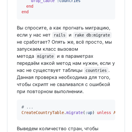
drop_table
:countries
end
end
Вы спросите, а как прогнать миграцию,
если у нас нет
и
rails
rake db:migrate
не сработает? Опять же, всё просто, мы
запускаем класс вызовом
метода
и в параметрах
migrate
передаём какой метод нам нужен, если у
нас не существует таблицы
.
countries
Данная проверка необходима для того,
чтобы скрипт не сваливался с ошибкой
при повторном выполнении.
# ...
CreateCountryTable
.
migrate
(
:up
)
unless
ActiveR
Выведем количество стран, чтобы