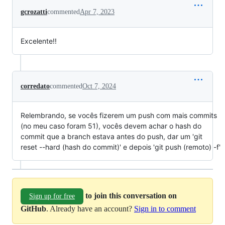
gcrozatti
commented
Apr 7, 2023
Excelente!!
corredato
commented
Oct 7, 2024
Relembrando, se vocês fizerem um push com mais commits
(no meu caso foram 51), vocês devem achar o hash do
commit que a branch estava antes do push, dar um 'git
reset --hard (hash do commit)' e depois 'git push (remoto) -f'
to join this conversation on
Sign up for free
GitHub
. Already have an account?
Sign in to comment