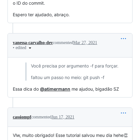
o ID do commit.
Espero ter ajudado, abraço.
vanessa-carvalho-dev
commented
Mar 27, 2021
•
edited
Você precisa por argumento -f para forçar.
faltou um passo no meio: git push -f
Essa dica do
@atimermann
me ajudou, bigadão SZ
cassiompf
commented
Jun 17, 2021
Vlw, muito obrigado! Esse tutorial salvou meu dia hehe👏