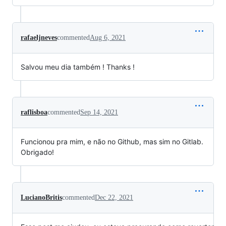
rafaeljneves
commented
Aug 6, 2021
Salvou meu dia também ! Thanks !
raflisboa
commented
Sep 14, 2021
Funcionou pra mim, e não no Github, mas sim no Gitlab.
Obrigado!
LucianoBritis
commented
Dec 22, 2021