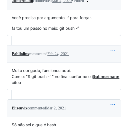
•
edited
atimermann
commented
Mar 4, 2020
Você precisa por argumento -f para forçar.
faltou um passo no meio: git push -f
Pabllolins
commented
Feb 24, 2021
Muito obrigado, funcionou aqui.
Com o: "$ git push -f " no final conforme o
@atimermann
citou
Elizeuvix
commented
Mar 2, 2021
Só não sei o que é hash