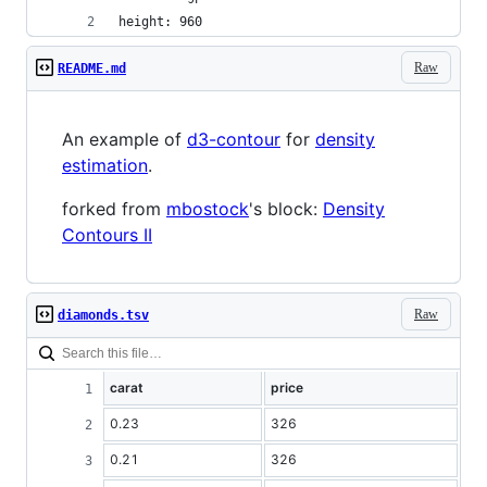
height: 960
Raw
README.md
An example of
d3-contour
for
density
estimation
.
forked from
mbostock
's block:
Density
Contours II
Raw
diamonds.tsv
carat
price
0.23
326
0.21
326