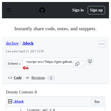
S
k
Sign in
Sign up
i
p
t
o
Instantly share code, notes, and snippets.
c
o
n
dechov
/
.block
t
e
Last active
April 11, 2017 23:59
n
t
Clone
Embed
this
repository
at
Code
Revisions
5
&lt;script
src=&quot;https://gist.github.com/dechov/34cc4cebcbb8d
Density Contours II
Raw
.block
license: gpl-3.0