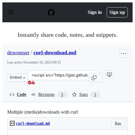
S
k
Sign in
Sign up
i
p
t
o
Instantly share code, notes, and snippets.
c
o
n
dewomser
/
curl-download.md
t
e
Last active
November 16, 2024 09:53
n
t
Clone
Embed
this
repository
at
Code
Revisions
Stars
5
1
&lt;script
src=&quot;https://gist.github.com/dewomser/43f3d04d65
Multiple (media)downloads with curl
Raw
curl-download.md