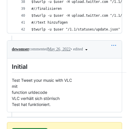
$twurlp -u $user -H upload.twitter.com "/1.1/med
#//finalisieren
$twurlp -u $user -H upload.twitter.com "/1.1/med
#//text hinzufügen
$twurlp -u $user "/1.1/statuses/update.json" -d 
•
edited
dewomser
commented
May 26, 2022
Initial
Test Tweet your music with VLC
mit
function urldecode
VLC verhält sich störrisch
Test hat funktioniert.