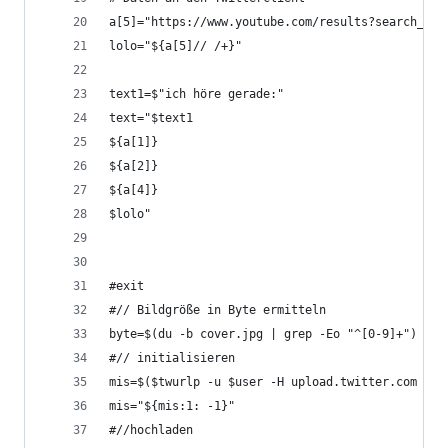
a[5]="https://www.youtube.com/results?search_que
lolo="${a[5]// /+}"
text1=$"ich höre gerade:"
text="$text1
${a[1]}
${a[2]}
${a[4]}
$lolo"
#exit
#// Bildgröße in Byte ermitteln
byte=$(du -b cover.jpg | grep -Eo "^[0-9]+")
#// initialisieren
mis=$($twurlp -u $user -H upload.twitter.com "/1
mis="${mis:1: -1}"
#//hochladen