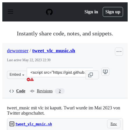
S
k
Sign in
Sign up
i
p
t
o
Instantly share code, notes, and snippets.
c
o
n
dewomser
/
tweet_vlc_music.sh
t
e
Last active
May 22, 2023 22:39
n
t
Clone
Embed
this
repository
at
Code
Revisions
2
&lt;script
src=&quot;https://gist.github.com/dewomser/73683e37f55
tweet_music mit vlc ist kaputt. Twurl wurde im Mai 2023 von
Twitter abgeschaltet.
Raw
tweet_vlc_music.sh