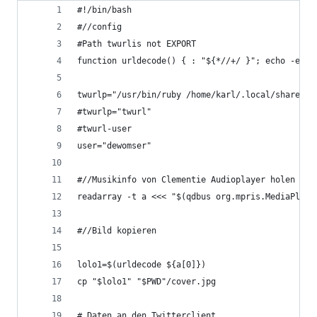
#!/bin/bash
#//config
#Path twurlis not EXPORT
function urldecode() { : "${*//+/ }"; echo -e "$
twurlp="/usr/bin/ruby /home/karl/.local/share/ge
#twurlp="twurl"
#twurl-user 
user="dewomser"
#//Musikinfo von Clementie Audioplayer holen
readarray -t a <<< "$(qdbus org.mpris.MediaPlaye
#//Bild kopieren
lolo1=$(urldecode ${a[0]})
cp "$lolo1" "$PWD"/cover.jpg
# Daten an den Twitterclient