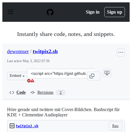
S
k
Sign in
Sign up
i
p
t
o
Instantly share code, notes, and snippets.
c
o
n
dewomser
/
twitpix2.sh
t
e
Last active
May 3, 2022 07:56
n
t
Clone
Embed
this
repository
at
Code
Revisions
2
&lt;script
src=&quot;https://gist.github.com/dewomser/76ed3313c83
Höre gerade und twittere mit Cover-Bildchen. Bashscript für
KDE + Clementine Audioplayer
Raw
twitpix2.sh