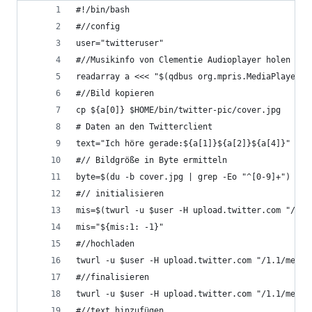
#!/bin/bash
#//config
user="twitteruser"
#//Musikinfo von Clementie Audioplayer holen
readarray a <<< "$(qdbus org.mpris.MediaPlayer2.
#//Bild kopieren
cp ${a[0]} $HOME/bin/twitter-pic/cover.jpg
# Daten an den Twitterclient
text="Ich höre gerade:${a[1]}${a[2]}${a[4]}"
#// Bildgröße in Byte ermitteln
byte=$(du -b cover.jpg | grep -Eo "^[0-9]+")
#// initialisieren
mis=$(twurl -u $user -H upload.twitter.com "/1.1
mis="${mis:1: -1}"
#//hochladen
twurl -u $user -H upload.twitter.com "/1.1/media
#//finalisieren
twurl -u $user -H upload.twitter.com "/1.1/media
#//text hinzufügen