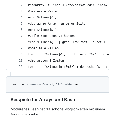
readarray -t lines < /etc/passwd oder lines=( $(
#Das erste Zeile
echo ${lines[0]}
#das ganze Array  in einer Zeile
echo ${lines[@]}
#Zeile root wenn vorhanden
echo ${lines[@]} | grep -Eow root[[:punct:][:aln
#oder alle Zeilen
for i in "${lines[@]}" ; do  echo "$i" ; done
#die ersten 3 Zeilen
for i in "${lines[@]:0:3}" ; do  echo "$i" ; don
•
edited
dewomser
commented
Mar 27, 2024
Beispiele für Arrays und Bash
Moderenes Bash hat da schöne Möglichkeiten mit einem
Array umzugehen.