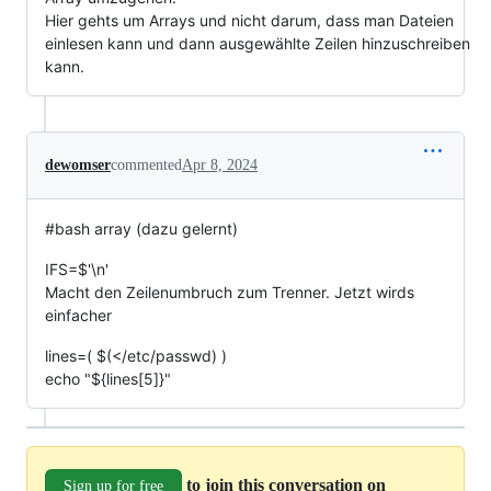
Hier gehts um Arrays und nicht darum, dass man Dateien
einlesen kann und dann ausgewählte Zeilen hinzuschreiben
kann.
dewomser
commented
Apr 8, 2024
#bash array (dazu gelernt)
IFS=$'\n'
Macht den Zeilenumbruch zum Trenner. Jetzt wirds
einfacher
lines=( $(</etc/passwd) )
echo "${lines[5]}"
to join this conversation on
Sign up for free