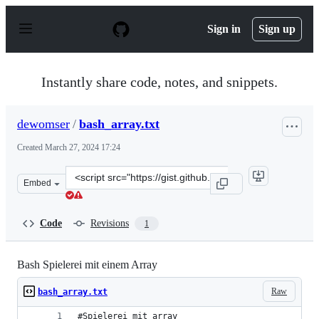
S
k
Sign in
Sign up
i
p
t
o
Instantly share code, notes, and snippets.
c
o
n
dewomser
/
bash_array.txt
t
e
Created
March 27, 2024 17:24
n
t
Clone
Embed
this
repository
at
Code
Revisions
1
&lt;script
src=&quot;https://gist.github.com/dewomser/b936496ad6
Bash Spielerei mit einem Array
Raw
bash_array.txt
#Spielerei mit array