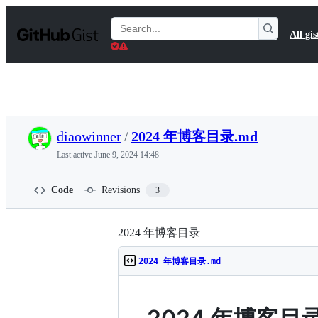
S
k
Search
All gis
i
Gists
p
t
o
c
o
n
t
diaowinner
/
2024 年博客目录.md
e
n
Last active
June 9, 2024 14:48
t
Code
Revisions
3
2024 年博客目录
2024 年博客目录.md