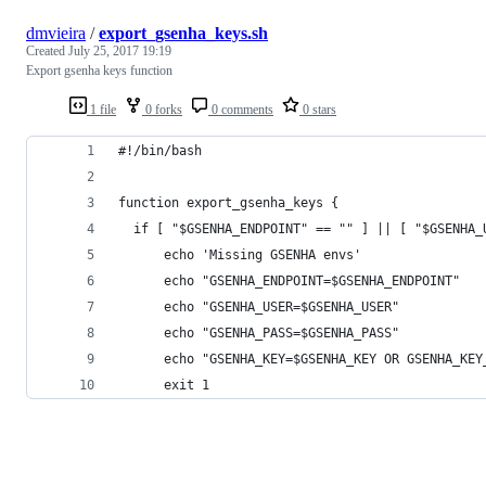
dmvieira
/
export_gsenha_keys.sh
Created
July 25, 2017 19:19
Export gsenha keys function
1 file
0 forks
0 comments
0 stars
#!/bin/bash
function export_gsenha_keys {
  if [ "$GSENHA_ENDPOINT" == "" ] || [ "$GSENHA_
      echo 'Missing GSENHA envs'
      echo "GSENHA_ENDPOINT=$GSENHA_ENDPOINT"
      echo "GSENHA_USER=$GSENHA_USER"
      echo "GSENHA_PASS=$GSENHA_PASS"
      echo "GSENHA_KEY=$GSENHA_KEY OR GSENHA_KEY
      exit 1