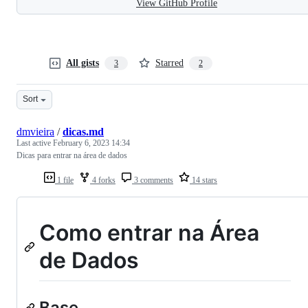
View GitHub Profile
All gists
Starred
3
2
Sort
dmvieira
/
dicas.md
Last active
February 6, 2023 14:34
Dicas para entrar na área de dados
1 file
4 forks
3 comments
14 stars
Como entrar na Área
de Dados
Base