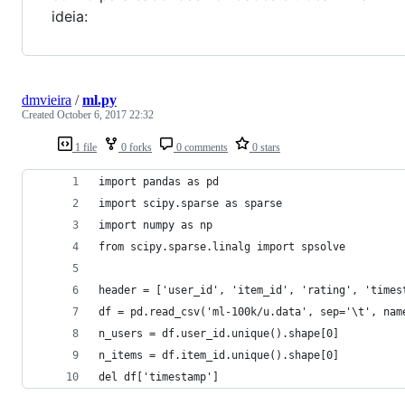
ideia:
dmvieira
/
ml.py
Created
October 6, 2017 22:32
1 file
0 forks
0 comments
0 stars
import pandas as pd
import scipy.sparse as sparse
import numpy as np
from scipy.sparse.linalg import spsolve
header = ['user_id', 'item_id', 'rating', 'times
df = pd.read_csv('ml-100k/u.data', sep='\t', nam
n_users = df.user_id.unique().shape[0]
n_items = df.item_id.unique().shape[0]
del df['timestamp']