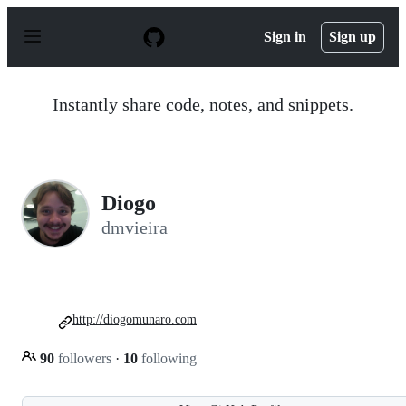
S
k
Sign in
Sign up
i
p
t
o
Instantly share code, notes, and snippets.
c
o
n
t
e
n
Diogo
t
dmvieira
http://diogomunaro.com
90
followers
·
10
following