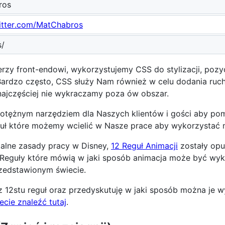
ros
witter.com/MatChabros
s/
rzy front-endowi, wykorzystujemy CSS do stylizacji, poz
Bardzo często, CSS służy Nam również w celu dodania ruch
y najczęściej nie wykraczamy poza ów obszar.
potężnym narzędziem dla Naszych klientów i gości aby po
reguł które możemy wcielić w Nasze prace aby wykorzystać
alne zasady pracy w Disney,
12 Reguł Animacji
zostały opub
1. Reguły które mówią w jaki sposób animacja może być w
rzedstawionym świecie.
12stu reguł oraz przedyskutuję w jaki sposób można je w
cie znaleźć tutaj
.