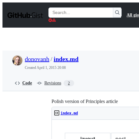
S
k
Search
All gis
i
Gists
p
t
o
c
o
n
t
donovanh
/
index.md
e
n
Created
April 1, 2015 20:08
t
Code
Revisions
2
Polish version of Principles article
index.md
layout
post