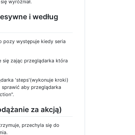
się wyróżniał.
resywne i według
o pozy występuje kiedy seria
 się zając przeglądarka która
ądarka 'steps'(wykonuje kroki)
i sprawić aby przeglądarka
tion".
odążanie za akcją)
rzymuje, przechyla się do
nia.