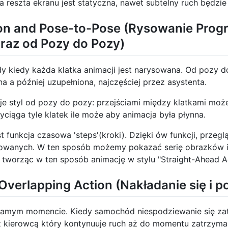
 reszta ekranu jest statyczna, nawet subtelny ruch będzie 
on and Pose-to-Pose (Rysowanie Prog
raz od Pozy do Pozy)
dy kiedy każda klatka animacji jest narysowana. Od pozy d
a a później uzupełniona, najczęściej przez asystenta.
e styl od pozy do pozy: przejściami między klatkami może
ciąga tyle klatek ile może aby animacja była płynna.
funkcja czasowa 'steps'(kroki). Dzięki ów funkcji, przegl
finiowanych. W ten sposób możemy pokazać serię obrazków 
, tworząc w ten sposób animację w stylu "Straight-Ahead Ac
verlapping Action (Nakładanie się i p
 samym momencie. Kiedy samochód niespodziewanie się zat
 kierowcą który kontynuuje ruch aż do momentu zatrzyma