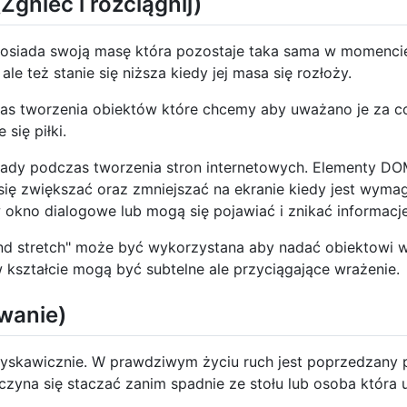
Zgnieć i rozciągnij)
osiada swoją masę która pozostaje taka sama w momencie 
ale też stanie się niższa kiedy jej masa się rozłoży.
s tworzenia obiektów które chcemy aby uważano je za co
 się piłki.
sady podczas tworzenia stron internetowych. Elementy DO
się zwiększać oraz zmniejszać na ekranie kiedy jest wymag
 okno dialogowe lub mogą się pojawiać i znikać informacje
nd stretch" może być wykorzystana aby nadać obiektowi 
 kształcie mogą być subtelne ale przyciągające wrażenie.
iwanie)
błyskawicznie. W prawdziwym życiu ruch jest poprzedzany
aczyna się staczać zanim spadnie ze stołu lub osoba która