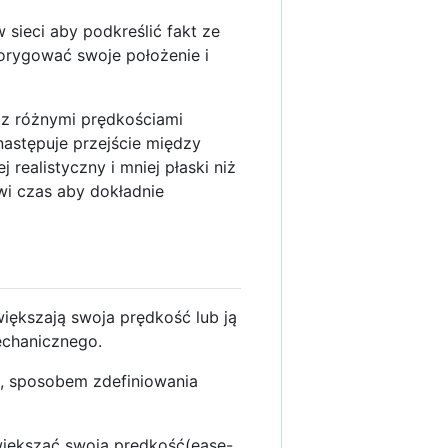
 sieci aby podkreślić fakt ze
korygować swoje położenie i
 z różnymi prędkościami
astępuje przejście między
 realistyczny i mniej płaski niż
i czas aby dokładnie
ększają swoja prędkość lub ją
echanicznego.
wą, sposobem zdefiniowania
większać swoją prędkość(ease-