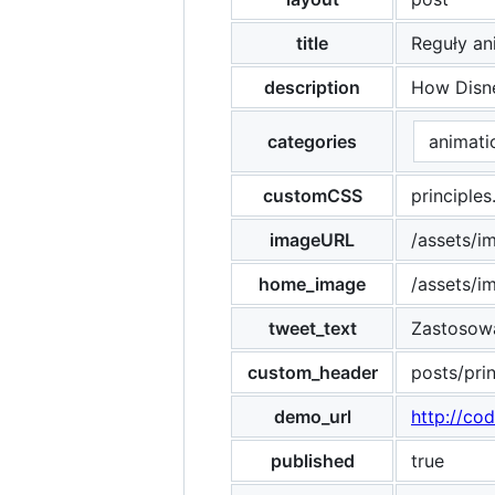
title
Reguły an
description
How Disne
categories
animati
customCSS
principles
imageURL
/assets/i
home_image
/assets/i
tweet_text
Zastosowa
custom_header
posts/prin
demo_url
http://co
published
true