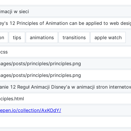
imacji w sieci
y's 12 Principles of Animation can be applied to web desi
on
tips
animations
transitions
apple watch
.css
mages/posts/principles/principles.png
mages/posts/principles/principles.png
nie 12 Reguł Animacji Disney'a w animacji stron internet
ciples.html
depen.io/collection/AxKOdY/