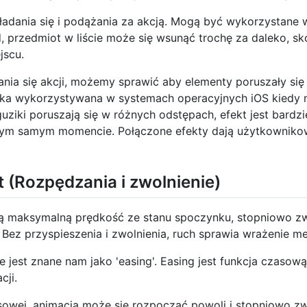
ładania się i podążania za akcją. Mogą być wykorzystane w
d, przedmiot w liście może się wsunąć trochę za daleko, s
jscu.
nia się akcji, możemy sprawić aby elementy poruszały się
nika wykorzystywana w systemach operacyjnych iOS kiedy n
uziki poruszają się w różnych odstępach, efekt jest bardziej
tym samym momencie. Połączone efekty dają użytkownikow
 (Rozpędzania i zwolnienie)
ą maksymalną prędkość ze stanu spoczynku, stopniowo zwi
Bez przyspieszenia i zwolnienia, ruch sprawia wrażenie m
e jest znane nam jako 'easing'. Easing jest funkcja czaso
cji.
asowej, animacja może się rozpocząć powoli i stopniowo z