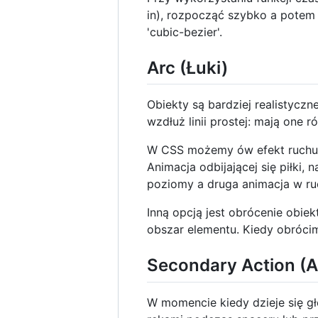
in), rozpocząć szybko a potem
'cubic-bezier'.
Arc (Łuki)
Obiekty są bardziej realistycz
wzdłuż linii prostej: mają one r
W CSS możemy ów efekt ruchu u
Animacja odbijającej się piłki,
poziomy a druga animacja w ruch
Inną opcją jest obrócenie obie
obszar elementu. Kiedy obrócimy
Secondary Action (
W momencie kiedy dzieje się g