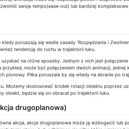
 zwolnić swoje tempo(ease-out) lub bardziej kompleksowe 
ne kiedy poruszają się wedle zasady 'Rozpędzenia i Zwolnie
ównież tendencję do ruchu w trajektorii łuku.
zyskać na różne sposoby. Jednym z nich jest połączenie z
 na przykład, może być połączeniem dwóch animacji, jednej 
 pionowy. Piłka poruszała by się wtedy na ekranie po traje
ktu. Możemy dostosować środek rotacji obiektu poprzez ust
 obiekt, będzie się on obracał po trajektorii łuku.
Akcja drugoplanowa)
łówna akcja, akcja drugoplanowa może ją wzbogacić lub po