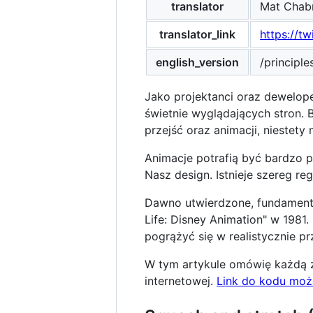
translator
Mat Chab
translator_link
https://t
english_version
/principle
Jako projektanci oraz dewelope
świetnie wyglądających stron. 
przejść oraz animacji, niestet
Animacje potrafią być bardzo 
Nasz design. Istnieje szereg 
Dawno utwierdzone, fundament
Life: Disney Animation" w 198
pogrążyć się w realistycznie p
W tym artykule omówię każdą z 
internetowej.
Link do kodu może