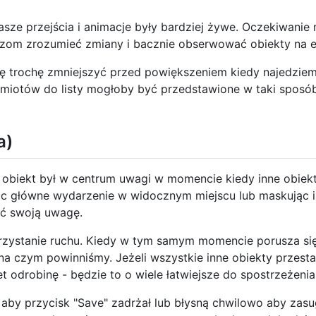
ze przejścia i animacje były bardziej żywe. Oczekiwanie 
zom zrozumieć zmiany i bacznie obserwować obiekty na e
ię trochę zmniejszyć przed powiększeniem kiedy najedziem
iotów do listy mogłoby być przedstawione w taki sposób
a)
 obiekt był w centrum uwagi w momencie kiedy inne obiekt
c główne wydarzenie w widocznym miejscu lub maskując i
ić swoją uwagę.
rzystanie ruchu. Kiedy w tym samym momencie porusza si
a czym powinniśmy. Jeżeli wszystkie inne obiekty przesta
t odrobinę - będzie to o wiele łatwiejsze do spostrzeżenia
e aby przycisk "Save" zadrżał lub błysną chwilowo aby za