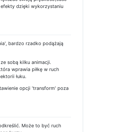
efekty dzięki wykorzystaniu
nia', bardzo rzadko podążają
e sobą kilku animacji.
która wprawia piłkę w ruch
ktorii łuku.
awienie opcji 'transform' poza
dkreślić. Może to być ruch