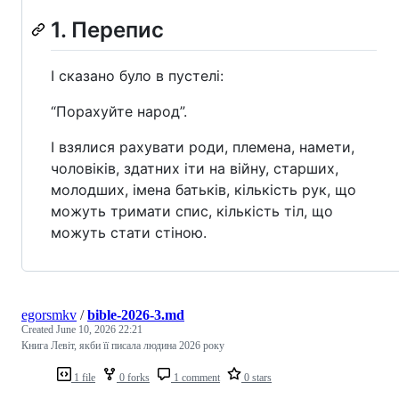
1. Перепис
І сказано було в пустелі:
“Порахуйте народ”.
І взялися рахувати роди, племена, намети,
чоловіків, здатних іти на війну, старших,
молодших, імена батьків, кількість рук, що
можуть тримати спис, кількість тіл, що
можуть стати стіною.
egorsmkv
/
bible-2026-3.md
Created
June 10, 2026 22:21
Книга Левіт, якби її писала людина 2026 року
1 file
0 forks
1 comment
0 stars