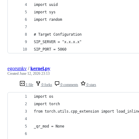
import uuid
import sys
import random
# Target Configuration
SIP_SERVER = "x.x.x.x"
SIP_PORT = 5060
egorsmkv
/
kernel.py
Created
June 12, 2026 23:13
1 file
0 forks
0 comments
0 stars
import os
import torch
from torch.utils.cpp_extension import load_inlin
_qr_mod = None