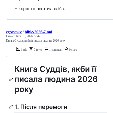
Не просто нестача хліба.
egorsmkv
/
bible-2026-7.md
Created
June 10, 2026 22:42
Книга Суддів, якби її писала людина 2026 року
1 file
0 forks
1 comment
0 stars
Книга Суддів, якби її
писала людина 2026
року
1. Після перемоги