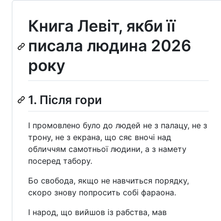
Книга Левіт, якби її
писала людина 2026
року
1. Після гори
І промовлено було до людей не з палацу, не з
трону, не з екрана, що сяє вночі над
обличчям самотньої людини, а з намету
посеред табору.
Бо свобода, якщо не навчиться порядку,
скоро знову попросить собі фараона.
І народ, що вийшов із рабства, мав