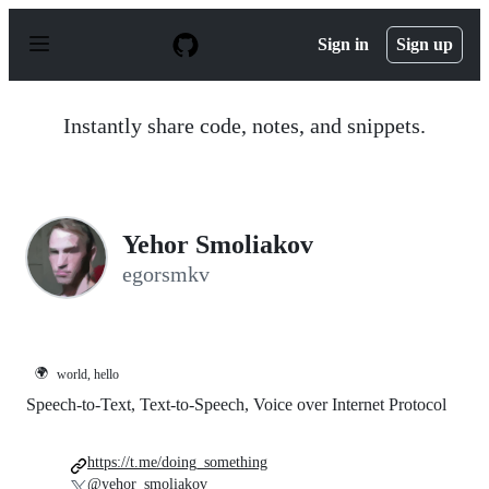
S
k
Sign in
Sign up
i
p
t
o
Instantly share code, notes, and snippets.
c
o
n
t
e
n
Yehor Smoliakov
t
egorsmkv
🌍
world, hello
Speech-to-Text, Text-to-Speech, Voice over Internet Protocol
https://t.me/doing_something
@yehor_smoliakov