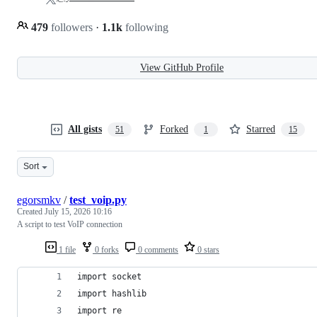
479
followers
·
1.1k
following
View GitHub Profile
All gists
Forked
Starred
51
1
15
Sort
egorsmkv
/
test_voip.py
Created
July 15, 2026 10:16
A script to test VoIP connection
1 file
0 forks
0 comments
0 stars
import socket
import hashlib
import re