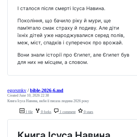
І сталося після смерті Ісуса Навина.
Покоління, що бачило ріку й мури, ще
пам’ятало смак страху й подиву. Але діти
їхніх дітей уже народжувалися серед полів,
меж, міст, спадків і суперечок про врожай.
Вони знали історії про Єгипет, але Єгипет був
для них не місцем, а словом.
egorsmkv
/
bible-2026-6.md
Created
June 10, 2026 22:38
Книга Ісуса Навина, якби її писала людина 2026 року
1 file
0 forks
1 comment
0 stars
Книга Ісуса Навина,