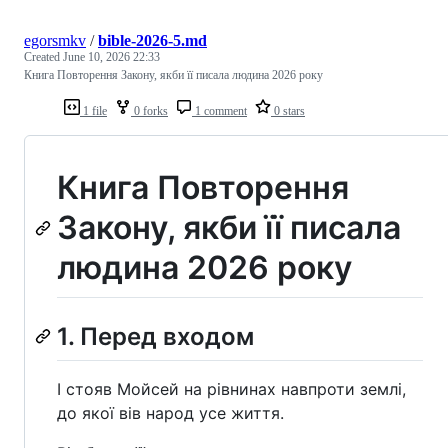
egorsmkv
/
bible-2026-5.md
Created
June 10, 2026 22:33
Книга Повторення Закону, якби її писала людина 2026 року
1 file
0 forks
1 comment
0 stars
Книга Повторення
Закону, якби її писала
людина 2026 року
1. Перед входом
І стояв Мойсей на рівнинах навпроти землі,
до якої вів народ усе життя.