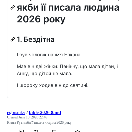
якби її писала людина
2026 року
1. Бездітна
І був чоловік на ім’я Елкана.
Мав він дві жінки: Пенінну, що мала дітей, і
Анну, що дітей не мала.
І щороку ходив він до святині.
egorsmkv
/
bible-2026-8.md
Created
June 10, 2026 22:46
Книга Рут, якби її писала людина 2026 року