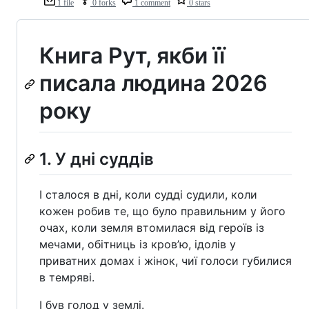
1 file
0 forks
1 comment
0 stars
Книга Рут, якби її
писала людина 2026
року
1. У дні суддів
І сталося в дні, коли судді судили, коли
кожен робив те, що було правильним у його
очах, коли земля втомилася від героїв із
мечами, обітниць із кров’ю, ідолів у
приватних домах і жінок, чиї голоси губилися
в темряві.
І був голод у землі.