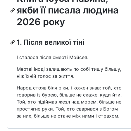
якби її писала людина
2026 року
1. Після великої тіні
І сталося після смерті Мойсея.
Мертві іноді залишають по собі тишу більшу,
ніж їхній голос за життя.
Народ стояв біля ріки, і кожен знав: той, хто
говорив із бурею, більше не скаже, куди йти.
Той, хто підіймав жезл над морем, більше не
простягне руки. Той, хто сварився з Богом
за них, більше не стане між ними і страхом.