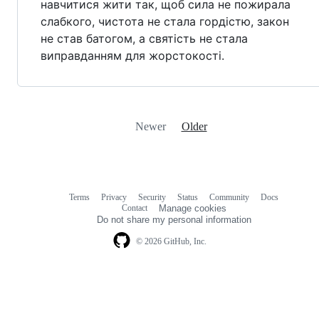
навчитися жити так, щоб сила не пожирала
слабкого, чистота не стала гордістю, закон
не став батогом, а святість не стала
виправданням для жорстокості.
Newer
Older
Terms
Privacy
Security
Status
Community
Docs
Footer
Footer
Contact
Manage cookies
navigation
Do not share my personal information
© 2026 GitHub, Inc.