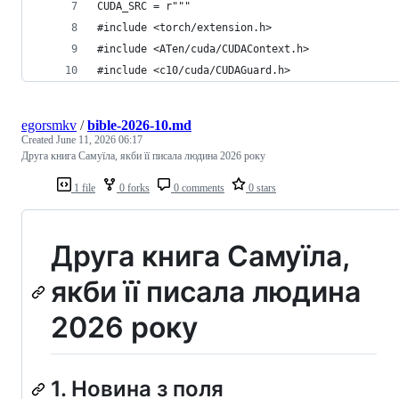
CUDA_SRC = r"""
#include <torch/extension.h>
#include <ATen/cuda/CUDAContext.h>
#include <c10/cuda/CUDAGuard.h>
egorsmkv
/
bible-2026-10.md
Created
June 11, 2026 06:17
Друга книга Самуїла, якби її писала людина 2026 року
1 file
0 forks
0 comments
0 stars
Друга книга Самуїла,
якби її писала людина
2026 року
1. Новина з поля