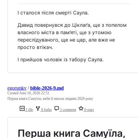
І сталося після смерті Саула.
Давид повернувся до Ціклаґа, ще з попелом
власного міста в пам’яті, ще з утомою
переслідуваного, ще не цар, але вже не
просто втікач.
І прийшов чоловік із табору Саула.
egorsmkv
/
bible-2026-9.md
Created
June 10, 2026 22:51
Перша книга Самуїла, якби її писала людина 2026 року
1 file
0 forks
1 comment
0 stars
Перша книга Самуїла,