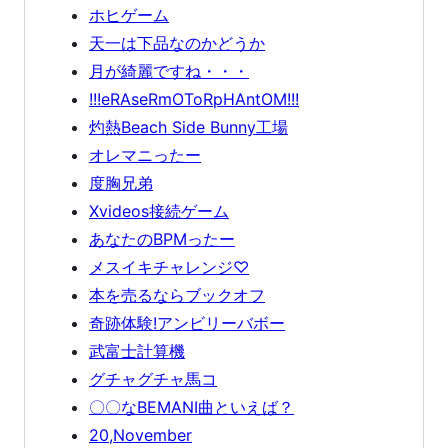
ホヒゲーム
天一は下品なのかどうか
月が綺麗ですね・・・
!!!eRAseRmOToRpHAntOM!!!
灼熱Beach Side Bunny工場
オレマニったー
度胸兄弟
Xvideos接続ゲーム
あなたのBPMったー
メスイキチャレンジ♡
本を売るならブックオフ
奇跡体験!アンビリーバボー
武富士計算機
グチャグチャ馬コ
〇〇なBEMANI曲といえば？
20,November