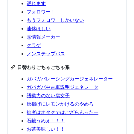
遅れます
フォロワー！
もうフォロワーしかいない
連休ほしい
㊙️情報メーカー
クラゲ
ノンステップバス
日替わりごちゃごちゃ系
ガバガバレーシングカージェネレーター
ガバガバ中古車説明ジェネレータ
語彙力のない腐女子
唐揚げにレモンかけるのやめろ
拙者はオタクではござらんったー
石鹸うめえ！！！
お茶美味しい！！