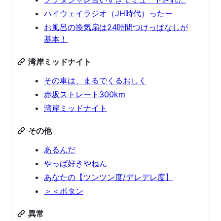
ハイウェイラジオ（JH時代）ったー
お風呂の換気扇は24時間つけっぱなしが
基本！
湾岸ミッドナイト
その車は、まるでくるおしく
赤坂ストレート300km
湾岸ミッドナイト
その他
あるんだ
やっぱ好きやねん
あなたの【ツンツン度/デレデレ度】
＞＜ボタン
異常