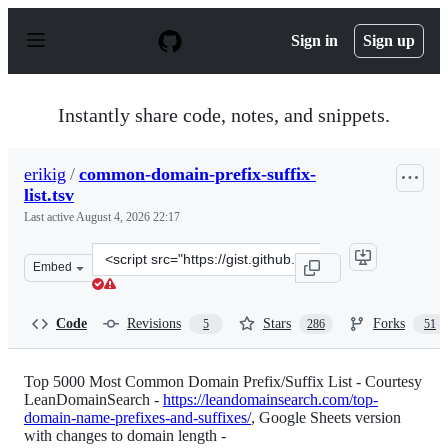
S
k
Sign in
Sign up
i
p
t
o
Instantly share code, notes, and snippets.
c
o
n
erikig
/
common-domain-prefix-suffix-
t
list.tsv
e
n
Last active
August 4, 2026 22:17
t
Clone
Embed
this
repository
at
Code
Revisions
Stars
Forks
5
286
51
&lt;script
src=&quot;https://gist.github.com/erikig/826f49442929e9
Top 5000 Most Common Domain Prefix/Suffix List - Courtesy
LeanDomainSearch -
https://leandomainsearch.com/top-
domain-name-prefixes-and-suffixes/
, Google Sheets version
with changes to domain length -