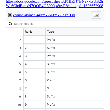
https://docs.google.com/spreadsheets/d/1BzZJ7BNek7ssUB2h
Wc6ChdF-mxN7QOE4U380Qx8uvR8/edit#gid=1626652908
Raw
common-domain-prefix-suffix-list.tsv
Rank
Type
1
Prefix
2
Suffix
3
Prefix
4
Suffix
5
Suffix
6
Prefix
7
Suffix
8
Suffix
9
Prefix