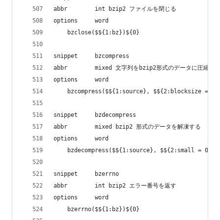
abbr        int bzip2 ファイルを閉じる
options     word
    bzclose($${1:bz})${0}
snippet     bzcompress
abbr        mixed 文字列をbzip2形式のデータに圧縮す
options     word
    bzcompress($${1:source}, $${2:blocksize = 4}
snippet     bzdecompress
abbr        mixed bzip2 形式のデータを解凍する
options     word
    bzdecompress($${1:source}, $${2:small = 0})$
snippet     bzerrno
abbr        int bzip2 エラー番号を返す
options     word
    bzerrno($${1:bz})${0}