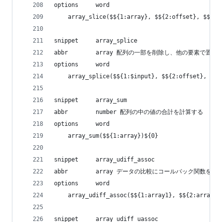
options     word
    array_slice($${1:array}, $${2:offset}, $${3:
snippet     array_splice
abbr        array 配列の一部を削除し、他の要素で置換
options     word
    array_splice($${1:$input}, $${2:offset}, $${
snippet     array_sum
abbr        number 配列の中の値の合計を計算する
options     word
    array_sum($${1:array})${0}
snippet     array_udiff_assoc
abbr        array データの比較にコールバック関
options     word
    array_udiff_assoc($${1:array1}, $${2:array2}
snippet     array_udiff_uassoc