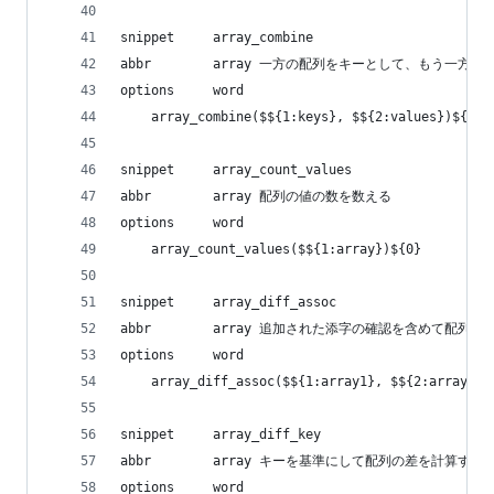
snippet     array_combine
abbr        array 一方の配列をキーとして、もう
options     word
    array_combine($${1:keys}, $${2:values})${0}
snippet     array_count_values
abbr        array 配列の値の数を数える
options     word
    array_count_values($${1:array})${0}
snippet     array_diff_assoc
abbr        array 追加された添字の確認を含めて配列
options     word
    array_diff_assoc($${1:array1}, $${2:array2},
snippet     array_diff_key
abbr        array キーを基準にして配列の差を計算する
options     word