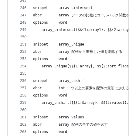
snippet     array_uintersect
abbr        array データの比較にコールバック関数
options     word
    array_uintersect($${1:array1}, $${2:array2},
snippet     array_unique
abbr        array 配列から重複した値を削除する
options     word
    array_unique($${1:array}, $${2:sort_flags = 
snippet     array_unshift
abbr        int 一つ以上の要素を配列の最初に加える
options     word
    array_unshift($${1:$array}, $${2:value1}, $$
snippet     array_values
abbr        array 配列の全ての値を返す
options     word