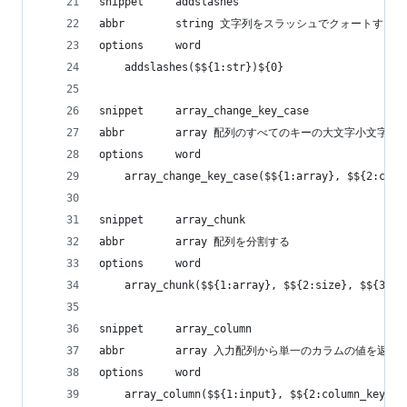
snippet     addslashes
abbr        string 文字列をスラッシュでクォートする
options     word
    addslashes($${1:str})${0}
snippet     array_change_key_case
abbr        array 配列のすべてのキーの大文字小文字
options     word
    array_change_key_case($${1:array}, $${2:case
snippet     array_chunk
abbr        array 配列を分割する
options     word
    array_chunk($${1:array}, $${2:size}, $${3:pr
snippet     array_column
abbr        array 入力配列から単一のカラムの値を返す
options     word
    array_column($${1:input}, $${2:column_key}, 