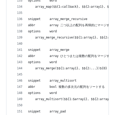
options     word
    array_map($${1:callback}, $${2:array1}, $${3
snippet     array_merge_recursive
abbr        array 二つ以上の配列を再帰的にマージする
options     word
    array_merge_recursive($${1:array1}, $${2:...
snippet     array_merge
abbr        array ひとつまたは複数の配列をマージする
options     word
    array_merge($${1:array1}, $${2:...})${0}
snippet     array_multisort
abbr        bool 複数の多次元の配列をソートする
options     word
    array_multisort($${1:$array1}, $${2:array1_s
snippet     array_pad