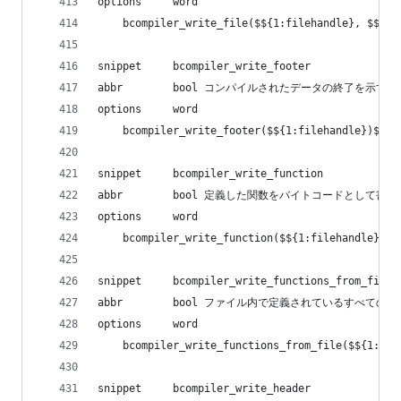
options     word
    bcompiler_write_file($${1:filehandle}, $${2:
snippet     bcompiler_write_footer
abbr        bool コンパイルされたデータの終了を示す文
options     word
    bcompiler_write_footer($${1:filehandle})${0}
snippet     bcompiler_write_function
abbr        bool 定義した関数をバイトコードとして書
options     word
    bcompiler_write_function($${1:filehandle}, $
snippet     bcompiler_write_functions_from_file
abbr        bool ファイル内で定義されているすべ
options     word
    bcompiler_write_functions_from_file($${1:fil
snippet     bcompiler_write_header