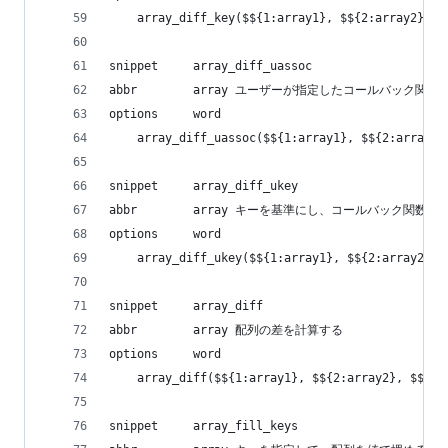
    array_diff_key($${1:array1}, $${2:array2}, $
snippet     array_diff_uassoc
abbr        array ユーザーが指定したコールバッ
options     word
    array_diff_uassoc($${1:array1}, $${2:array2}
snippet     array_diff_ukey
abbr        array キーを基準にし、コールバック関
options     word
    array_diff_ukey($${1:array1}, $${2:array2}, 
snippet     array_diff
abbr        array 配列の差を計算する
options     word
    array_diff($${1:array1}, $${2:array2}, $${3:
snippet     array_fill_keys