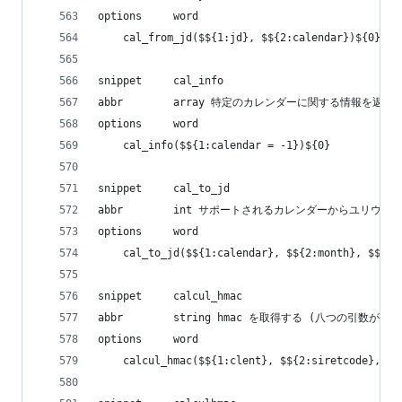
options     word
    cal_from_jd($${1:jd}, $${2:calendar})${0}
snippet     cal_info
abbr        array 特定のカレンダーに関する情報を返す
options     word
    cal_info($${1:calendar = -1})${0}
snippet     cal_to_jd
abbr        int サポートされるカレンダーからユリウ
options     word
    cal_to_jd($${1:calendar}, $${2:month}, $${3:
snippet     calcul_hmac
abbr        string hmac を取得する (八つの引数が必要
options     word
    calcul_hmac($${1:clent}, $${2:siretcode}, $$