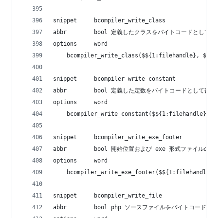
snippet     bcompiler_write_class
abbr        bool 定義したクラスをバイトコードとして
options     word
    bcompiler_write_class($${1:filehandle}, $${2
snippet     bcompiler_write_constant
abbr        bool 定義した定数をバイトコードとして書
options     word
    bcompiler_write_constant($${1:filehandle}, $
snippet     bcompiler_write_exe_footer
abbr        bool 開始位置および exe 形式ファイル
options     word
    bcompiler_write_exe_footer($${1:filehandle},
snippet     bcompiler_write_file
abbr        bool php ソースファイルをバイトコード