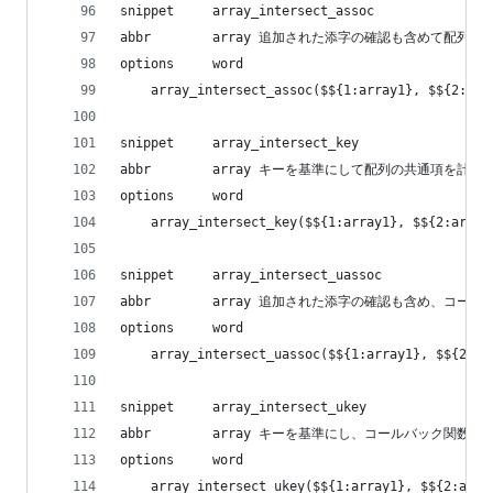
snippet     array_intersect_assoc
abbr        array 追加された添字の確認も含めて配列
options     word
    array_intersect_assoc($${1:array1}, $${2:arr
snippet     array_intersect_key
abbr        array キーを基準にして配列の共通項を計算
options     word
    array_intersect_key($${1:array1}, $${2:array
snippet     array_intersect_uassoc
abbr        array 追加された添字の確認も含め、
options     word
    array_intersect_uassoc($${1:array1}, $${2:ar
snippet     array_intersect_ukey
abbr        array キーを基準にし、コールバック関
options     word
    array_intersect_ukey($${1:array1}, $${2:arra