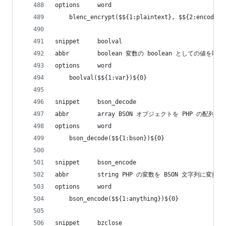
options     word
    blenc_encrypt($${1:plaintext}, $${2:encodedf
snippet     boolval
abbr        boolean 変数の boolean としての値を取
options     word
    boolval($${1:var})${0}
snippet     bson_decode
abbr        array BSON オブジェクトを PHP の配列
options     word
    bson_decode($${1:bson})${0}
snippet     bson_encode
abbr        string PHP の変数を BSON 文字列に変換す
options     word
    bson_encode($${1:anything})${0}
snippet     bzclose