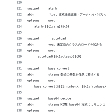
snippet     atanh
abbr        float 逆双曲線正接（アークハイパボリッ
options     word
    atanh($${1:arg})${0}
snippet     __autoload
abbr        void 未定義のクラスのロードを試みる
options     word
    __autoload($${1:class})${0}
snippet     base_convert
abbr        string 数値の基数を任意に変換する
options     word
    base_convert($${1:number}, $${2:frombase}, $
snippet     base64_decode
abbr        string MIME base64 方式によりエ
options     word