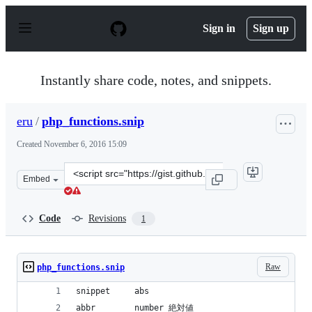
S
k
Sign in
Sign up
i
p
t
o
Instantly share code, notes, and snippets.
c
o
n
eru
/
php_functions.snip
t
e
Created
November 6, 2016 15:09
n
t
Clone
Embed
this
repository
at
Code
Revisions
1
&lt;script
src=&quot;https://gist.github.com/eru/35e1d2982758d71d
Raw
php_functions.snip
snippet     abs
abbr        number 絶対値