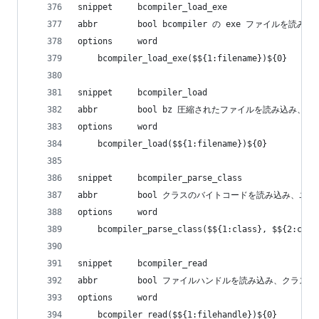
snippet     bcompiler_load_exe
abbr        bool bcompiler の exe ファイルを
options     word
    bcompiler_load_exe($${1:filename})${0}
snippet     bcompiler_load
abbr        bool bz 圧縮されたファイルを読み込み、
options     word
    bcompiler_load($${1:filename})${0}
snippet     bcompiler_parse_class
abbr        bool クラスのバイトコードを読み込み、
options     word
    bcompiler_parse_class($${1:class}, $${2:call
snippet     bcompiler_read
abbr        bool ファイルハンドルを読み込み、クラス
options     word
    bcompiler_read($${1:filehandle})${0}