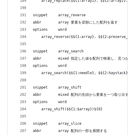
    array_replace($${1:array1}, $${2:array2}, $$
snippet     array_reverse
abbr        array 要素を逆順にした配列を返す
options     word
    array_reverse($${1:array}, $${2:preserve_key
snippet     array_search
abbr        mixed 指定した値を配列で検索し、見つ
options     word
    array_search($${1:needle}, $${2:haystack}, $
snippet     array_shift
abbr        mixed 配列の先頭から要素を一つ取り出す
options     word
    array_shift($${1:$array})${0}
snippet     array_slice
abbr        array 配列の一部を展開する