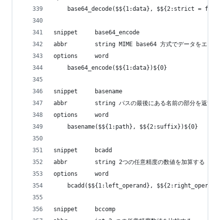
    base64_decode($${1:data}, $${2:strict = fals
snippet     base64_encode
abbr        string MIME base64 方式でデータをエ
options     word
    base64_encode($${1:data})${0}
snippet     basename
abbr        string パスの最後にある名前の部分を返す
options     word
    basename($${1:path}, $${2:suffix})${0}
snippet     bcadd
abbr        string 2つの任意精度の数値を加算する
options     word
    bcadd($${1:left_operand}, $${2:right_operand
snippet     bccomp