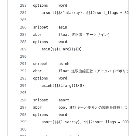
options     word
    arsort($${1:$array}, $${2:sort_flags = SORT_
snippet     asin
abbr        float 逆正弦（アークサイン）
options     word
    asin($${1:arg})${0}
snippet     asinh
abbr        float 逆双曲線正弦（アークハイパボリッ
options     word
    asinh($${1:arg})${0}
snippet     asort
abbr        bool 連想キーと要素との関係を維持しつ
options     word
    asort($${1:$array}, $${2:sort_flags = SORT_R