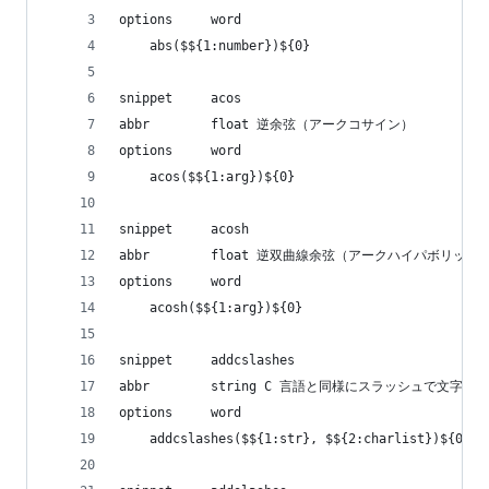
options     word
    abs($${1:number})${0}
snippet     acos
abbr        float 逆余弦（アークコサイン）
options     word
    acos($${1:arg})${0}
snippet     acosh
abbr        float 逆双曲線余弦（アークハイパボリッ
options     word
    acosh($${1:arg})${0}
snippet     addcslashes
abbr        string C 言語と同様にスラッシュで文字
options     word
    addcslashes($${1:str}, $${2:charlist})${0}