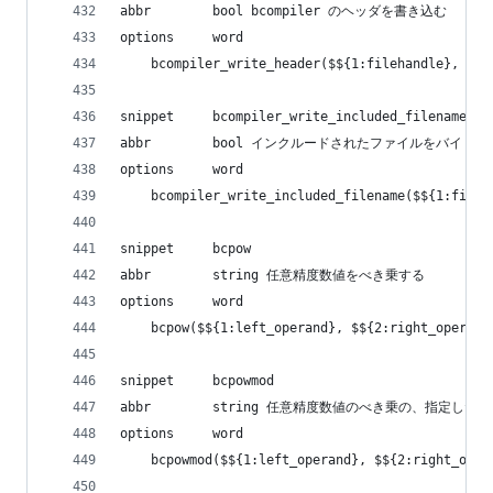
abbr        bool bcompiler のヘッダを書き込む
options     word
    bcompiler_write_header($${1:filehandle}, $${
snippet     bcompiler_write_included_filename
abbr        bool インクルードされたファイルをバイ
options     word
    bcompiler_write_included_filename($${1:fileh
snippet     bcpow
abbr        string 任意精度数値をべき乗する
options     word
    bcpow($${1:left_operand}, $${2:right_operand
snippet     bcpowmod
abbr        string 任意精度数値のべき乗の、指定し
options     word
    bcpowmod($${1:left_operand}, $${2:right_oper