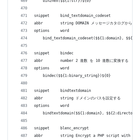
    bin2hex($${1:str})${0}
snippet     bind_textdomain_codeset
abbr        string DOMAIN メッセージカタロ
options     word
    bind_textdomain_codeset($${1:domain}, $${2:c
snippet     bindec
abbr        number 2 進数 を 10 進数に変換する
options     word
    bindec($${1:binary_string})${0}
snippet     bindtextdomain
abbr        string ドメインのパスを設定する
options     word
    bindtextdomain($${1:domain}, $${2:directory}
snippet     blenc_encrypt
abbr        string Encrypt a PHP script with BLE