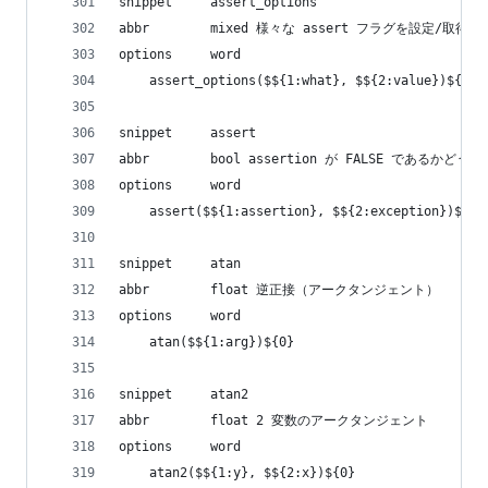
snippet     assert_options
abbr        mixed 様々な assert フラグを設定/取得す
options     word
    assert_options($${1:what}, $${2:value})${0}
snippet     assert
abbr        bool assertion が FALSE であるかど
options     word
    assert($${1:assertion}, $${2:exception})${0}
snippet     atan
abbr        float 逆正接（アークタンジェント）
options     word
    atan($${1:arg})${0}
snippet     atan2
abbr        float 2 変数のアークタンジェント
options     word
    atan2($${1:y}, $${2:x})${0}