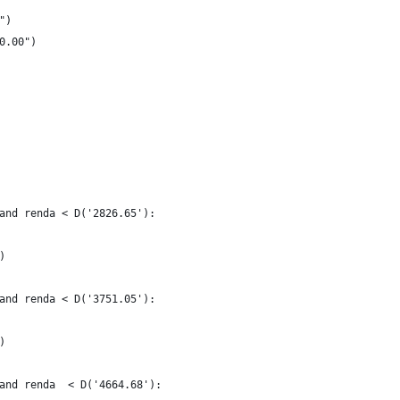
")
0.00")
and renda < D('2826.65'):
)
and renda < D('3751.05'):
)
and renda  < D('4664.68'):