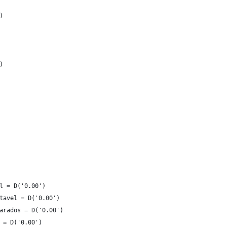
)
)
l = D('0.00')
tavel = D('0.00')
arados = D('0.00')
 = D('0.00')