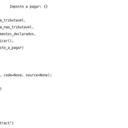
     Imposto a pagar: {}
a_tributavel,
a_nao_tributavel,
mentos_declarados,
icar(),
sto_a_pagar)
, code=None, source=None):
)
tract")