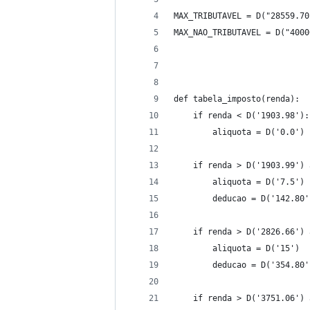
MAX_TRIBUTAVEL = D("28559.70
MAX_NAO_TRIBUTAVEL = D("4000
def tabela_imposto(renda):
    if renda < D('1903.98'):
        aliquota = D('0.0')
    if renda > D('1903.99') 
        aliquota = D('7.5')
        deducao = D('142.80'
    if renda > D('2826.66') 
        aliquota = D('15')
        deducao = D('354.80'
    if renda > D('3751.06') 