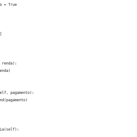
o = True
]
 renda):
enda)
elf, pagamento):
nd(pagamento)
ia(self):