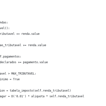
ndas:
vel():
ributavel += renda.value
ao_tributavel += renda.value
f.pagamentos:
declarados += pagamento.value
avel > MAX_TRIBUTAVEL:
inimo = True
ion = tabela_imposto(self.renda_tributavel)
agar = D('0.01') * aliquota * self.renda_tributavel