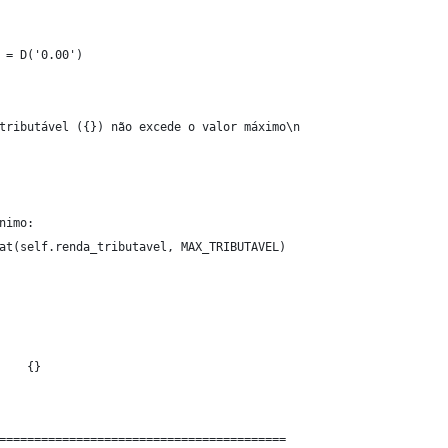
 = D('0.00')
tributável ({}) não excede o valor máximo\n
nimo:
at(self.renda_tributavel, MAX_TRIBUTAVEL)
    {}
=========================================