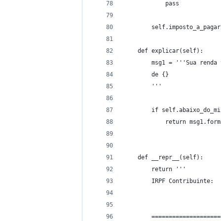
            pass
        self.imposto_a_pagar
    def explicar(self):
        msg1 = '''Sua renda 
        de {}
        '''
        if self.abaixo_do_mi
            return msg1.form
    def __repr__(self):
        return '''
        IRPF Contribuinte:  
        ====================