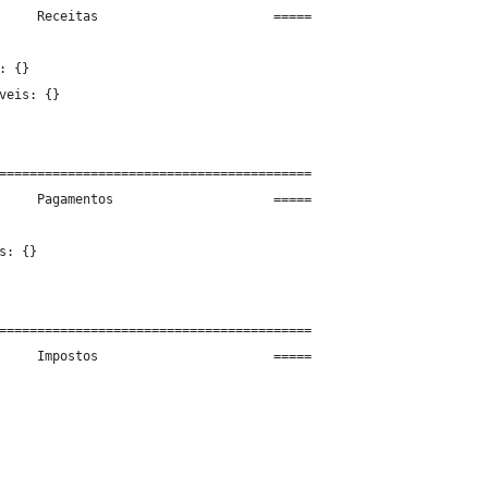
     Receitas                       =====
: {}
veis: {}
=========================================
     Pagamentos                     =====
s: {}
=========================================
     Impostos                       =====