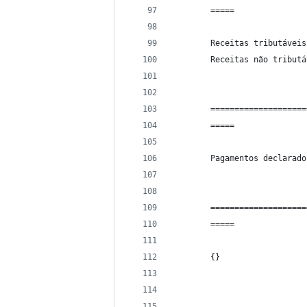
        =====               
        Receitas tributáveis
        Receitas não tributá
        ====================
        =====               
        Pagamentos declarado
        ====================
        =====               
        {}