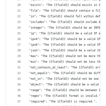
  "exists": "The {{field}} should exists in tabl
  "file": "The {{field}} should contain a file."
  "in": "The {{field}} should fall within define
  "includes": "The {{field}} should include defi
  "integer": "The {{field}} should be an INTEGER
  "ip": "The {{field}} should be a valid IP addr
  "ipv4": "The {{field}} should be a valid IPV4 
  "ipv6": "The {{field}} should be a valid IPV6 
  "json": "The {{field}} should be a valid JSON 
  "max": "The {{field}} should not be more than 
  "min": "The {{field}} should not be less than 
  "not_contains_at_least": "The {{field}} array 
  "not_equals": "The {{field}} should be differe
  "not_in": "The {{field}} should not be one of 
  "object": "The {{field}} should be a valid OBJ
  "range": "The {{field}} should be between {{ar
  "regex": "The {{field}} format is invalid.",
  "required": "The {{field}} is required.",