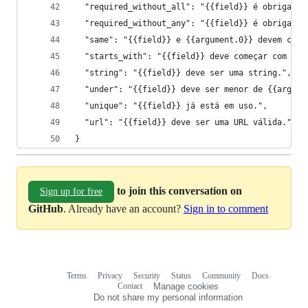
  "required_without_all": "{{field}} é obrigatór
  "required_without_any": "{{field}} é obrigatór
  "same": "{{field}} e {{argument.0}} devem corr
  "starts_with": "{{field}} deve começar com ({{
  "string": "{{field}} deve ser uma string.",
  "under": "{{field}} deve ser menor de {{argume
  "unique": "{{field}} já está em uso.",
  "url": "{{field}} deve ser uma URL válida."
}
to join this conversation on
Sign up for free
GitHub
. Already have an account?
Sign in to comment
Terms
Privacy
Security
Status
Community
Docs
Footer
Footer
Contact
Manage cookies
navigation
Do not share my personal information