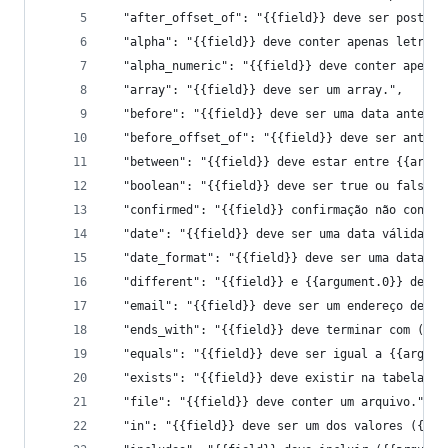
  "after_offset_of": "{{field}} deve ser posteri
  "alpha": "{{field}} deve conter apenas letras.
  "alpha_numeric": "{{field}} deve conter apenas
  "array": "{{field}} deve ser um array.",
  "before": "{{field}} deve ser uma data anterio
  "before_offset_of": "{{field}} deve ser anteri
  "between": "{{field}} deve estar entre {{argum
  "boolean": "{{field}} deve ser true ou false."
  "confirmed": "{{field}} confirmação não confer
  "date": "{{field}} deve ser uma data válida.",
  "date_format": "{{field}} deve ser uma data vá
  "different": "{{field}} e {{argument.0}} devem
  "email": "{{field}} deve ser um endereço de e-
  "ends_with": "{{field}} deve terminar com ({{a
  "equals": "{{field}} deve ser igual a {{argume
  "exists": "{{field}} deve existir na tabela {{
  "file": "{{field}} deve conter um arquivo.",
  "in": "{{field}} deve ser um dos valores ({{ar