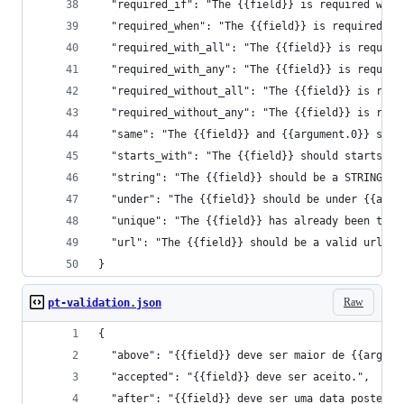
  "required_if": "The {{field}} is required when
  "required_when": "The {{field}} is required wh
  "required_with_all": "The {{field}} is require
  "required_with_any": "The {{field}} is require
  "required_without_all": "The {{field}} is requ
  "required_without_any": "The {{field}} is requ
  "same": "The {{field}} and {{argument.0}} shou
  "starts_with": "The {{field}} should starts wi
  "string": "The {{field}} should be a STRING.",
  "under": "The {{field}} should be under {{argu
  "unique": "The {{field}} has already been take
  "url": "The {{field}} should be a valid url."
}
Raw
pt-validation.json
{
  "above": "{{field}} deve ser maior de {{argume
  "accepted": "{{field}} deve ser aceito.",
  "after": "{{field}} deve ser uma data posterio