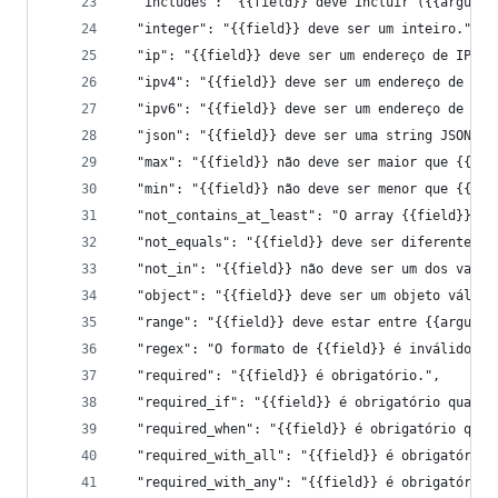
  "includes": "{{field}} deve incluir ({{argumen
  "integer": "{{field}} deve ser um inteiro.",
  "ip": "{{field}} deve ser um endereço de IP vá
  "ipv4": "{{field}} deve ser um endereço de IPV
  "ipv6": "{{field}} deve ser um endereço de IPV
  "json": "{{field}} deve ser uma string JSON vá
  "max": "{{field}} não deve ser maior que {{arg
  "min": "{{field}} não deve ser menor que {{arg
  "not_contains_at_least": "O array {{field}} de
  "not_equals": "{{field}} deve ser diferente de
  "not_in": "{{field}} não deve ser um dos valor
  "object": "{{field}} deve ser um objeto válido
  "range": "{{field}} deve estar entre {{argumen
  "regex": "O formato de {{field}} é inválido.",
  "required": "{{field}} é obrigatório.",
  "required_if": "{{field}} é obrigatório quando
  "required_when": "{{field}} é obrigatório quan
  "required_with_all": "{{field}} é obrigatório 
  "required_with_any": "{{field}} é obrigatório 