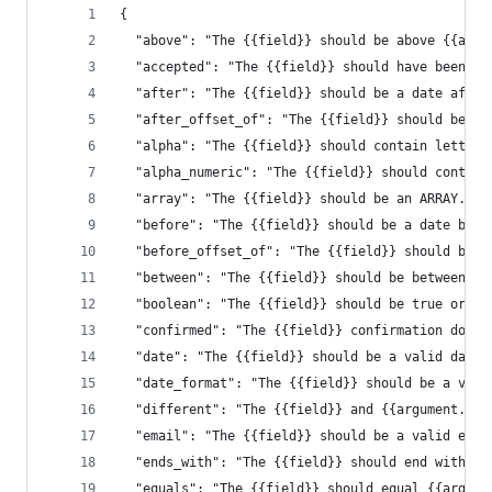
{
  "above": "The {{field}} should be above {{argu
  "accepted": "The {{field}} should have been ac
  "after": "The {{field}} should be a date after
  "after_offset_of": "The {{field}} should be af
  "alpha": "The {{field}} should contain letters
  "alpha_numeric": "The {{field}} should contain
  "array": "The {{field}} should be an ARRAY.",
  "before": "The {{field}} should be a date befo
  "before_offset_of": "The {{field}} should be b
  "between": "The {{field}} should be between {{
  "boolean": "The {{field}} should be true or fa
  "confirmed": "The {{field}} confirmation does 
  "date": "The {{field}} should be a valid date"
  "date_format": "The {{field}} should be a vali
  "different": "The {{field}} and {{argument.0}}
  "email": "The {{field}} should be a valid emai
  "ends_with": "The {{field}} should end with gi
  "equals": "The {{field}} should equal {{argume