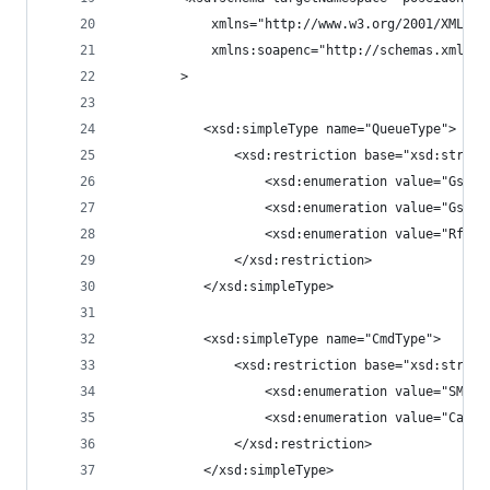
            xmlns="http://www.w3.org/2001/XMLSch
            xmlns:soapenc="http://schemas.xmlsoa
        >
           <xsd:simpleType name="QueueType">
			   <xsd:restriction base="xsd:string
				   <xsd:enumeration value="GsmOu
				   <xsd:enumeration value="GsmIn
				   <xsd:enumeration value="Rfid"
			   </xsd:restriction>
		   </xsd:simpleType>
		   <xsd:simpleType name="CmdType">
			   <xsd:restriction base="xsd:string
				   <xsd:enumeration value="SMS"/
				   <xsd:enumeration value="Call"
			   </xsd:restriction>
		   </xsd:simpleType>