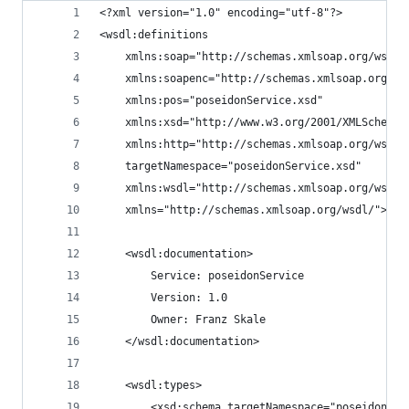
<?xml version="1.0" encoding="utf-8"?>
<wsdl:definitions
    xmlns:soap="http://schemas.xmlsoap.org/wsdl/
    xmlns:soapenc="http://schemas.xmlsoap.org/so
    xmlns:pos="poseidonService.xsd"
    xmlns:xsd="http://www.w3.org/2001/XMLSchema"
    xmlns:http="http://schemas.xmlsoap.org/wsdl/
    targetNamespace="poseidonService.xsd"
    xmlns:wsdl="http://schemas.xmlsoap.org/wsdl/
    xmlns="http://schemas.xmlsoap.org/wsdl/">
    <wsdl:documentation>
        Service: poseidonService
        Version: 1.0
        Owner: Franz Skale
    </wsdl:documentation>
    <wsdl:types>
        <xsd:schema targetNamespace="poseidonSer