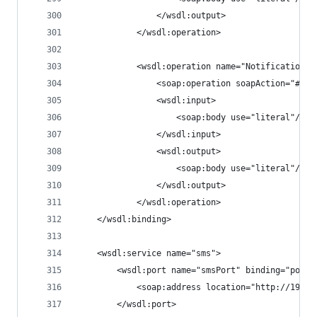
				</wsdl:output>
			</wsdl:operation>
			<wsdl:operation name="NotificationEv
				<soap:operation soapAction="#No
				<wsdl:input>
					<soap:body use="literal"/>
				</wsdl:input>
				<wsdl:output>
					<soap:body use="literal"/>
				</wsdl:output>
			</wsdl:operation>
    </wsdl:binding>
    <wsdl:service name="sms">
        <wsdl:port name="smsPort" binding="pos:h
            <soap:address location="http://192.1
        </wsdl:port>