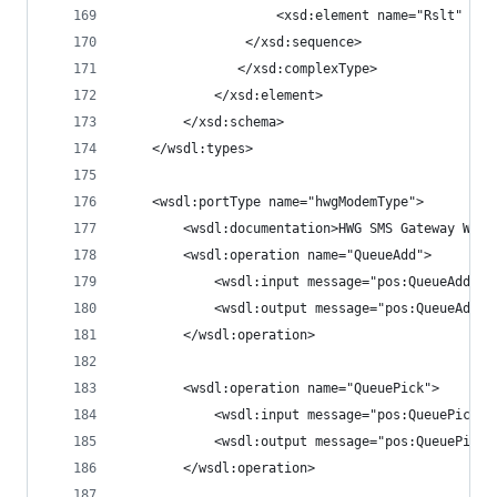
                    <xsd:element name="Rslt" typ
                </xsd:sequence>
               </xsd:complexType>
            </xsd:element>
        </xsd:schema>
    </wsdl:types>
    <wsdl:portType name="hwgModemType">
        <wsdl:documentation>HWG SMS Gateway WSDL
        <wsdl:operation name="QueueAdd">
            <wsdl:input message="pos:QueueAddReq
            <wsdl:output message="pos:QueueAddRe
        </wsdl:operation>
        <wsdl:operation name="QueuePick">
            <wsdl:input message="pos:QueuePickRe
            <wsdl:output message="pos:QueuePickR
        </wsdl:operation>