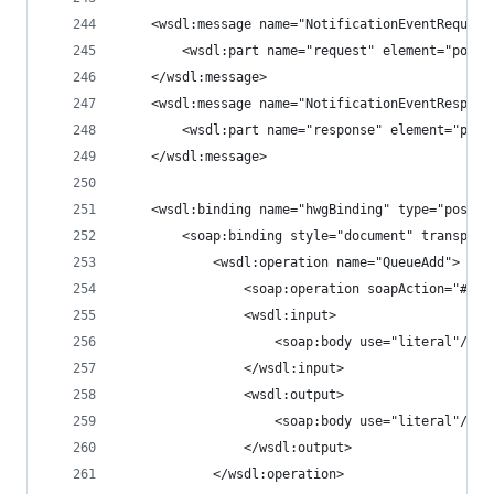
    <wsdl:message name="NotificationEventRequest
        <wsdl:part name="request" element="pos:N
    </wsdl:message>
    <wsdl:message name="NotificationEventRespons
        <wsdl:part name="response" element="pos:
    </wsdl:message>
    <wsdl:binding name="hwgBinding" type="pos:hw
        <soap:binding style="document" transport
            <wsdl:operation name="QueueAdd">
                <soap:operation soapAction="#Que
                <wsdl:input>
                    <soap:body use="literal"/>
                </wsdl:input>
                <wsdl:output>
                    <soap:body use="literal"/>
                </wsdl:output>
            </wsdl:operation>