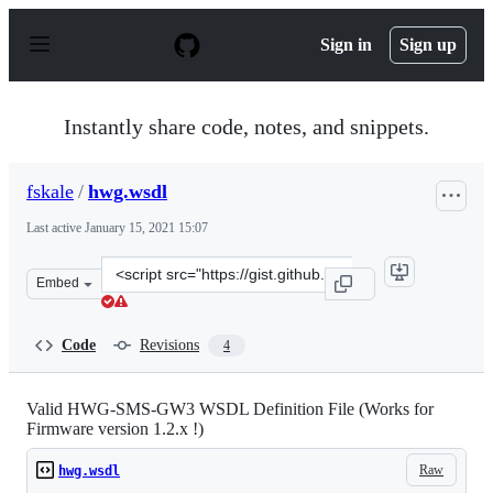
S
k
Sign in
Sign up
i
p
t
o
Instantly share code, notes, and snippets.
c
o
n
fskale
/
hwg.wsdl
t
e
Last active
January 15, 2021 15:07
n
t
Clone
Embed
this
repository
at
Code
Revisions
4
&lt;script
src=&quot;https://gist.github.com/fskale/61278fdd55ff31
Valid HWG-SMS-GW3 WSDL Definition File (Works for
Firmware version 1.2.x !)
Raw
hwg.wsdl