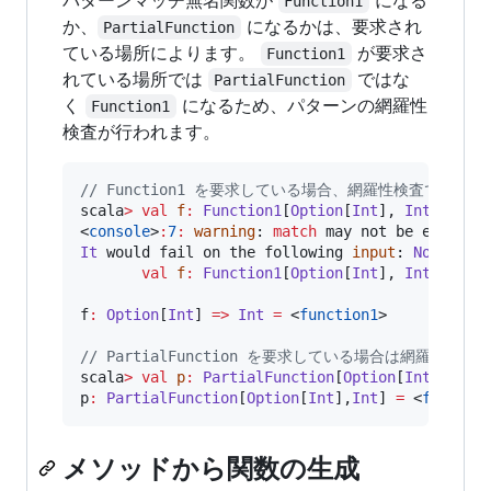
パターンマッチ無名関数が
になる
Function1
か、
になるかは、要求され
PartialFunction
ている場所によります。
が要求さ
Function1
れている場所では
ではな
PartialFunction
く
になるため、パターンの網羅性
Function1
検査が行われます。
//
 Function1 を要求している場合、網羅性検査で漏れが見
scala
>
val
f
:
Function1
[
Option
[
Int
], 
Int
] 
=
 { 
<
console
>
:
7
:
warning
: 
match
It
 would fail on the following 
input
: 
None
val
f
:
Function1
[
Option
[
Int
], 
Int
] 
=
 { 
^
f
:
Option
[
Int
] 
=>
Int
=
 <
function1
>

//
 PartialFunction を要求している場合は網羅性検
scala
>
val
p
:
PartialFunction
[
Option
[
Int
], 
Int
p
:
PartialFunction
[
Option
[
Int
],
Int
] 
=
 <
functio
メソッドから関数の生成