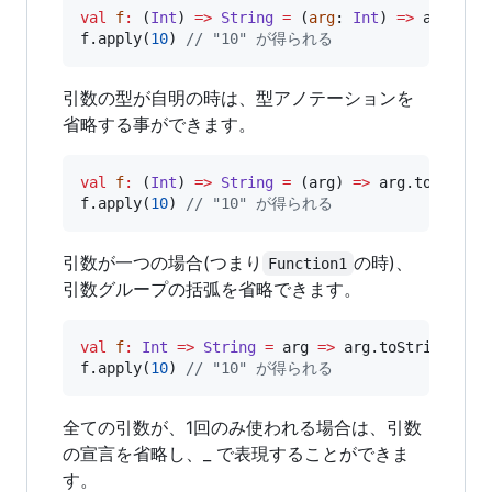
val
f
:
 (
Int
) 
=>
String
=
 (
arg
: 
Int
) 
=>
 arg.toSt
f.apply(
10
) 
//
 "10" が得られる
引数の型が自明の時は、型アノテーションを
省略する事ができます。
val
f
:
 (
Int
) 
=>
String
=
 (arg) 
=>
 arg.toString

f.apply(
10
) 
//
 "10" が得られる
引数が一つの場合(つまり
の時)、
Function1
引数グループの括弧を省略できます。
val
f
:
Int
=>
String
=
 arg 
=>
 arg.toString

f.apply(
10
) 
//
 "10" が得られる
全ての引数が、1回のみ使われる場合は、引数
の宣言を省略し、_ で表現することができま
す。