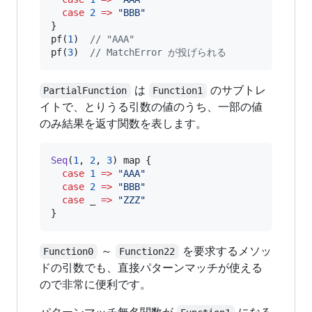
case
2
=>
"
BBB
"
}

pf(
1
)  
//
 "AAA"
pf(
3
)  
//
 MatchError が投げられる
は
のサブトレ
PartialFunction
Function1
イトで、とりうる引数の値のうち、一部の値
のみ結果を返す関数を表します。
Seq
(
1
, 
2
, 
3
) map {

case
1
=>
"
AAA
"
case
2
=>
"
BBB
"
case
 _ 
=>
"
ZZZ
"
}
～
を要求するメソッ
Function0
Function22
ドの引数でも、直接パターンマッチが使える
ので非常に便利です。