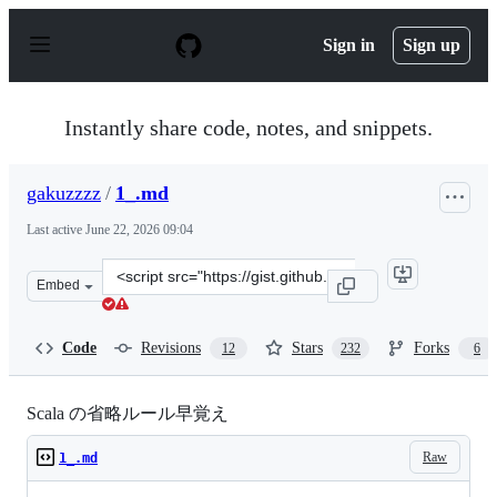
S
k
Sign in
Sign up
i
p
t
o
Instantly share code, notes, and snippets.
c
o
n
gakuzzzz
/
1_.md
t
e
Last active
June 22, 2026 09:04
n
t
Clone
Embed
this
repository
at
Code
Revisions
Stars
Forks
12
232
6
&lt;script
src=&quot;https://gist.github.com/gakuzzzz/10104162.js&
Scala の省略ルール早覚え
Raw
1_.md