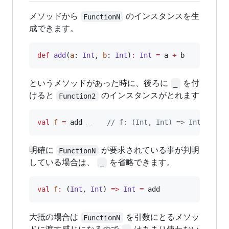
メソッドから
のインスタンスを生
FunctionN
成できます。
def
add
(
a
: 
Int
, 
b
: 
Int
)
:
Int
=
 a 
+
 b
というメソッドがあった時に、後ろに
を付
_
けると
のインスタンスがとれます
Function2
val
f
=
 add _    
//
 f: (Int, Int) => Int = <
明確に
が要求されている事が判明
FunctionN
している場合は、
を省略できます。
_
val
f
:
 (
Int
, 
Int
) 
=>
Int
=
 add
大抵の場合は
を引数にとるメソッ
FunctionN