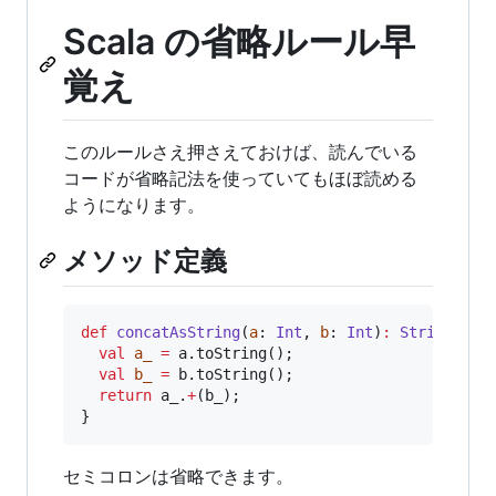
Scala の省略ルール早
覚え
このルールさえ押さえておけば、読んでいる
コードが省略記法を使っていてもほぼ読める
ようになります。
メソッド定義
def
concatAsString
(
a
: 
Int
, 
b
: 
Int
)
:
String
=
 {

val
a_
=
 a.toString();

val
b_
=
 b.toString();

return
 a_.
+
(b_);

}
セミコロンは省略できます。