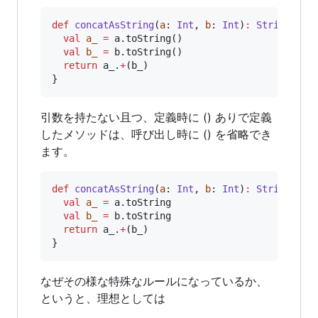
def
concatAsString
(
a
: 
Int
, 
b
: 
Int
)
:
String
=
 {

val
a_
=
 a.toString()

val
b_
=
 b.toString()

return
 a_.
+
(b_)

}
引数を持たない且つ、定義時に () ありで定義
したメソッドは、呼び出し時に () を省略でき
ます。
def
concatAsString
(
a
: 
Int
, 
b
: 
Int
)
:
String
=
 {

val
a_
=
 a.toString

val
b_
=
 b.toString

return
 a_.
+
(b_)

}
なぜその様な特殊なルールになっているか、
というと、理想としては