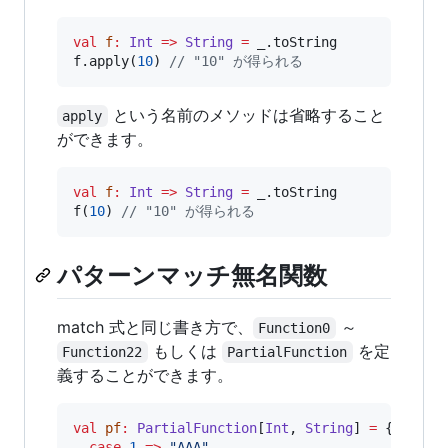
val
f
:
Int
=>
String
=
 _.toString

f.apply(
10
) 
//
 "10" が得られる
という名前のメソッドは省略すること
apply
ができます。
val
f
:
Int
=>
String
=
 _.toString

f(
10
) 
//
 "10" が得られる
パターンマッチ無名関数
match 式と同じ書き方で、
～
Function0
もしくは
を定
Function22
PartialFunction
義することができます。
val
pf
:
PartialFunction
[
Int
, 
String
] 
=
 {

case
1
=>
"
AAA
"