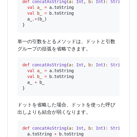
def
concatAsString
(
a
: 
Int
, 
b
: 
Int
)
:
String
=
 {

val
a_
=
 a.toString

val
b_
=
 b.toString

  a_.
+
(b_)

}
単一の引数をとるメソッドは、ドットと引数
グループの括弧を省略できます。
def
concatAsString
(
a
: 
Int
, 
b
: 
Int
)
:
String
=
 {

val
a_
=
 a.toString

val
b_
=
 b.toString

  a_ 
+
 b_

}
ドットを省略した場合、ドットを使った呼び
出しよりも結合が弱くなります。
def
concatAsString
(
a
: 
Int
, 
b
: 
Int
)
:
String
=
 {

  a.toString 
+
 b.toString
