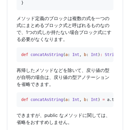
}
メソッド定義のブロックは複数の式を一つの
式にまとめるブロック式と呼ばれるものなの
で、1つの式しか持たない場合ブロック式にす
る必要がなくなります。
def
concatAsString
(
a
: 
Int
, 
b
: 
Int
)
:
String
=
 a
再帰したメソッドなどを除いて、戻り値の型
が自明の場合は、戻り値の型アノテーション
を省略できます。
def
concatAsString
(
a
: 
Int
, 
b
: 
Int
) 
=
 a.toStrin
できますが、public なメソッドに関しては、
省略をおすすめしません。