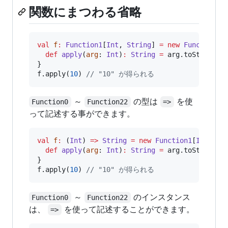
関数にまつわる省略
val
f
:
Function1
[
Int
, 
String
] 
=
new
Function1
[
def
apply
(
arg
: 
Int
)
:
String
=
 arg.toString

}

f.apply(
10
) 
//
 "10" が得られる
～
の型は
を使
Function0
Function22
=>
って記述する事ができます。
val
f
:
 (
Int
) 
=>
String
=
new
Function1
[
Int
, 
St
def
apply
(
arg
: 
Int
)
:
String
=
 arg.toString

}

f.apply(
10
) 
//
 "10" が得られる
～
のインスタンス
Function0
Function22
は、
を使って記述することができます。
=>