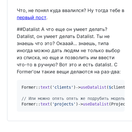
Что, не понял куда ввалился? Ну тогда тебе в
первый пост
.
##Datalist А что еще он умеет делать?
Datalist, он умеет делать Datalist. Ты не
знаешь что это? Окааай... знаешь, типа
иногда можно дать людям не только выбор
из списка, но еще и позволить им ввести
что-то в ручную? Вот это и есть datalist. С
Former'ом такие вещи делаются на раз-два:
Former::
text
(
'
clients
'
)->
useDatalist
(
$
clients
)

// Или можно опять опять же подрубить модель к
Former::
text
(
'
projects
'
)->
useDatalist
(Project: