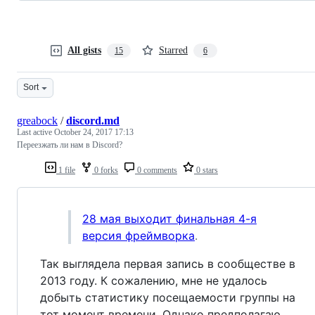
All gists
Starred
15
6
Sort
greabock
/
discord.md
Last active
October 24, 2017 17:13
Переезжать ли нам в Discord?
1 file
0 forks
0 comments
0 stars
28 мая выходит финальная 4-я
версия фреймворка
.
Так выглядела первая запись в сообществе в
2013 году. К сожалению, мне не удалось
добыть статистику посещаемости группы на
тот момент времени. Однако предполагаю,