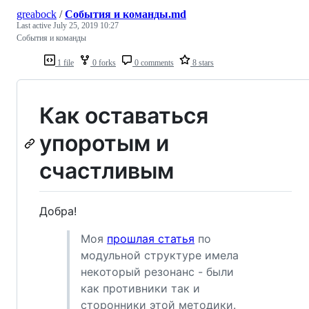
greabock
/
События и команды.md
Last active
July 25, 2019 10:27
События и команды
1 file
0 forks
0 comments
8 stars
Как оставаться
упоротым и
счастливым
Добра!
Моя
прошлая статья
по
модульной структуре имела
некоторый резонанс - были
как противники так и
сторонники этой методики.