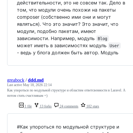
действительности, это не совсем так. Дело в
том, что модули очень похожи на пакеты
composer (собственно ими они и могут
являться). Что это значит? Это значит, что
модули, подобно пакетам, имеют
зависимости. Например, модуль
Blog
может иметь в зависимостях модуль
User
- ведь у блога должен быть автор. Модуль
greabock
/
ddd.md
Last active
May 18, 2026 22:14
Как упороться по модульной структуре и областям ответсвенности в Laravel. А
потом стать счастливым =)
1 file
13 forks
24 comments
102 stars
#Как упороться по модульной структуре и