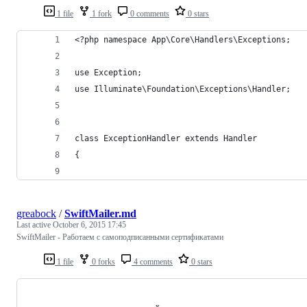
1 file
1 fork
0 comments
0 stars
<?php namespace App\Core\Handlers\Exceptions;
use Exception;
use Illuminate\Foundation\Exceptions\Handler;
class ExceptionHandler extends Handler
{
greabock
/
SwiftMailer.md
Last active
October 6, 2015 17:45
SwiftMailer - Работаем с самоподписанными сертификатами
1 file
0 forks
4 comments
0 stars