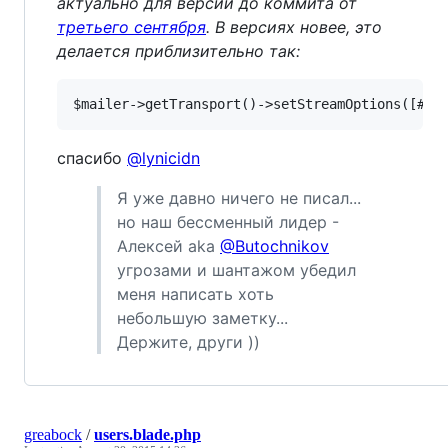
актуально для версий до коммита от
третьего сентября
. В версиях новее, это
делается приблизительно так:
спасибо
@lynicidn
Я уже давно ничего не писал...
но наш бессменный лидер -
Алексей aka
@Butochnikov
угрозами и шантажом убедил
меня написать хоть
небольшую заметку...
Держите, други ))
greabock
/
users.blade.php