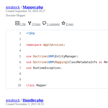
greabock
/
Mapper.php
Created
September 16, 2016 10:27
Doctrine Mapper
1 file
0 forks
1 comment
0 stars
<?php
namespace
App
\
Services
;
use
Doctrine
\
ORM
\
EntityManager
;
use
Doctrine
\
ORM
\
Mapping
\
ClassMetadataInfo
as
Me
use
RuntimeException
;
class
 Mapper
greabock
/
Handler.php
Created
November 3, 2015 16:55