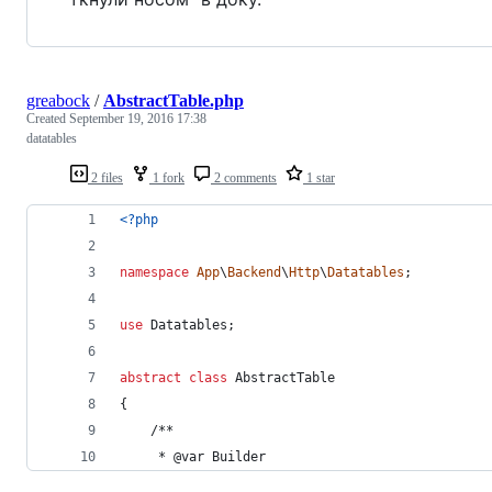
greabock
/
AbstractTable.php
Created
September 19, 2016 17:38
datatables
2 files
1 fork
2 comments
1 star
<?php
namespace
App
\
Backend
\
Http
\
Datatables
;
use
Datatables
;
abstract
class
 AbstractTable
{
    /**
     * @var Builder