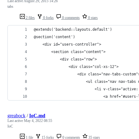
Last active
August 29, 2015 14:26
tabs
2 files
0 forks
0 comments
0 stars
@extends('backend::layouts.default')
@section('content')
    <div id="users-controller">
        <section class="content">
            <div class="row">
                <div class="col-xs-12">
                    <div class="nav-tabs-custom"
                        <ul class="nav nav-tabs 
                            <li v-class="active:
                                <a href="#users-
greabock
/
IoC.md
Last active
May 4, 2022 08:55
IoC
1 file
15 forks
0 comments
35 stars