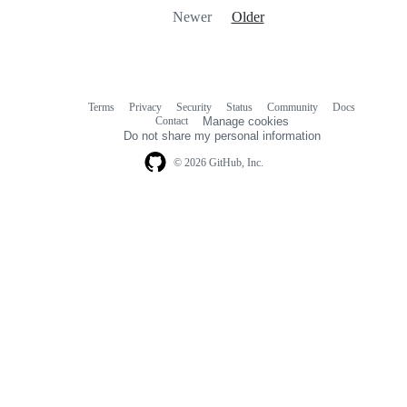
Newer
Older
Terms
Privacy
Security
Status
Community
Docs
Footer
Footer
Contact
Manage cookies
navigation
Do not share my personal information
© 2026 GitHub, Inc.