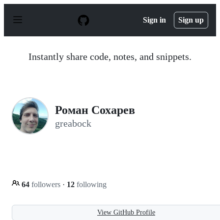
S
k
Sign in
Sign up
i
p
t
o
Instantly share code, notes, and snippets.
c
o
n
t
e
n
Роман Сохарев
t
greabock
64
followers
·
12
following
View GitHub Profile