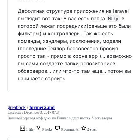
Дефолтная структура приложения на laravel
выглядит вот так: У вас есть папка
в
Http
которой лежат посредники(раньше это были
фильтры) и контроллеры. Так же есть
команды, хэндлеры, исключения, модели
(последние Тейлор бессовестно бросил
просто так - прямо в корне app )... возможно
вы сами создаете папки репозиториев,
обсерверов... или что-то там еще... потом вы
начинаете строить
greabock
/
former2.md
Last active
December 3, 2017 07:34
Вольный перевод офф доки по Former в двух частях. Часть вторая
1 file
0 forks
0 comments
2 stars