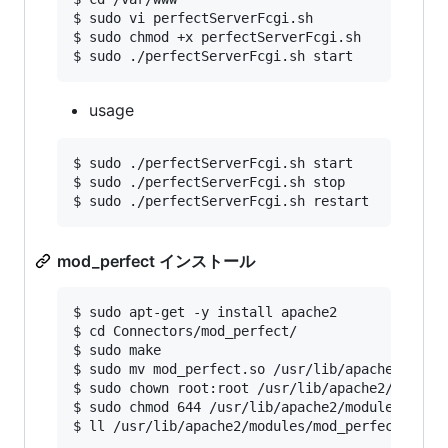
$ sudo vi perfectServerFcgi.sh

$ sudo chmod +x perfectServerFcgi.sh

usage
$ sudo ./perfectServerFcgi.sh start

$ sudo ./perfectServerFcgi.sh stop

mod_perfect インストール
$ sudo apt-get -y install apache2

$ cd Connectors/mod_perfect/

$ sudo make

$ sudo mv mod_perfect.so /usr/lib/apache2/modul
$ sudo chown root:root /usr/lib/apache2/modules
$ sudo chmod 644 /usr/lib/apache2/modules/mod_p