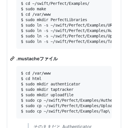
$ cd ~/swift/Perfect/Examples/

$ sudo make

$ cd /var/www

$ sudo mkdir PerfectLibraries

$ sudo ln -s ~/swift/Perfect/Examples/URL\ Rout
$ sudo ln -s ~/swift/Perfect/Examples/Authentic
$ sudo ln -s ~/swift/Perfect/Examples/Upload\ E
.mustacheファイル
$ cd /var/www

$ cd html

$ sudo mkdir authenticator

$ sudo mkdir taptracker

$ sudo mkdir uploadfile

$ sudo cp ~/swift/Perfect/Examples/Authenticato
$ sudo cp ~/swift/Perfect/Examples/Upload\ Enum
そのままだと Authenticator