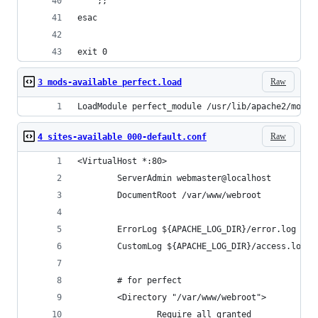
    ;;
esac
exit 0
Raw
3 mods-available perfect.load
LoadModule perfect_module /usr/lib/apache2/modul
Raw
4 sites-available 000-default.conf
<VirtualHost *:80>
        ServerAdmin webmaster@localhost
        DocumentRoot /var/www/webroot
        ErrorLog ${APACHE_LOG_DIR}/error.log
        CustomLog ${APACHE_LOG_DIR}/access.log c
        # for perfect
        <Directory "/var/www/webroot">
                Require all granted