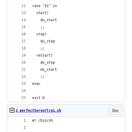
case "$1" in
  start)
    do_start
    ;;
  stop)
    do_stop
    ;;
  restart)
    do_stop
    do_start
    ;;
esac
exit 0
Raw
2 perfectServerFcgi.sh
#! /bin/sh