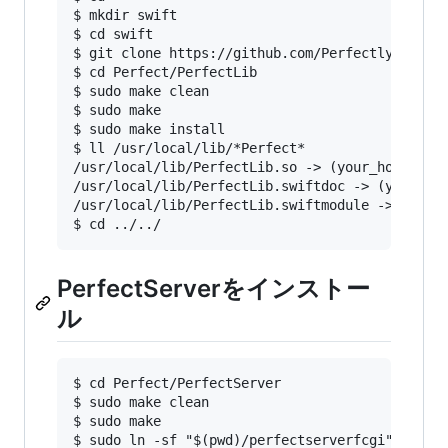
$ mkdir swift

$ cd swift

$ git clone https://github.com/PerfectlySoft/Pe
$ cd Perfect/PerfectLib

$ sudo make clean

$ sudo make

$ sudo make install

$ ll /usr/local/lib/*Perfect*

/usr/local/lib/PerfectLib.so -> (your_home)/swi
/usr/local/lib/PerfectLib.swiftdoc -> (your_hom
/usr/local/lib/PerfectLib.swiftmodule -> (your_
PerfectServerをインストー
ル
$ cd Perfect/PerfectServer

$ sudo make clean

$ sudo make

$ sudo ln -sf "$(pwd)/perfectserverfcgi" /usr/l