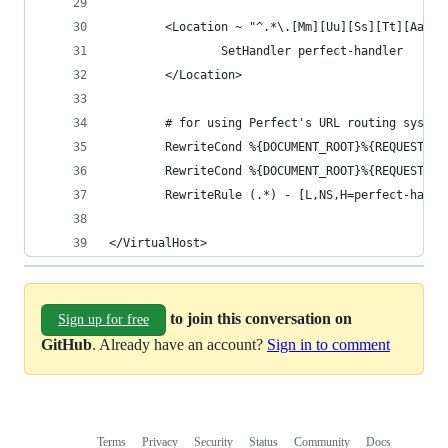
        <Location ~ "^.*\.[Mm][Uu][Ss][Tt][Aa][C
                SetHandler perfect-handler
        </Location>
        # for using Perfect's URL routing system
        RewriteCond %{DOCUMENT_ROOT}%{REQUEST_FI
        RewriteCond %{DOCUMENT_ROOT}%{REQUEST_FI
        RewriteRule (.*) - [L,NS,H=perfect-handl
</VirtualHost>
to join this conversation on
Sign up for free
GitHub
. Already have an account?
Sign in to comment
Terms
Privacy
Security
Status
Community
Docs
Footer