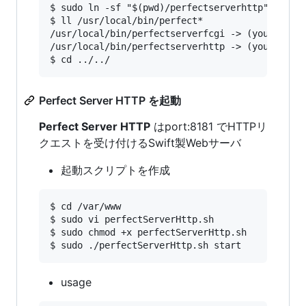
$ sudo ln -sf "$(pwd)/perfectserverhttp" /usr/l
$ ll /usr/local/bin/perfect*

/usr/local/bin/perfectserverfcgi -> (your_home)
/usr/local/bin/perfectserverhttp -> (your_home)
Perfect Server HTTP を起動
Perfect Server HTTP
はport:8181 でHTTPリ
クエストを受け付けるSwift製Webサーバ
起動スクリプトを作成
$ cd /var/www

$ sudo vi perfectServerHttp.sh

$ sudo chmod +x perfectServerHttp.sh

usage