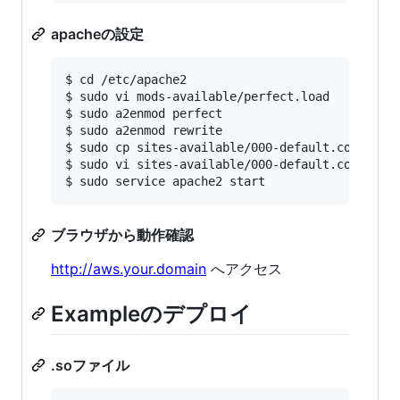
apacheの設定
$ cd /etc/apache2

$ sudo vi mods-available/perfect.load

$ sudo a2enmod perfect

$ sudo a2enmod rewrite

$ sudo cp sites-available/000-default.conf site
$ sudo vi sites-available/000-default.conf

ブラウザから動作確認
http://aws.your.domain
へアクセス
Exampleのデプロイ
.soファイル