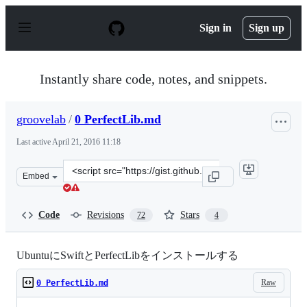
S
k
Sign in
Sign up
i
p
t
o
Instantly share code, notes, and snippets.
c
o
n
groovelab
/
0 PerfectLib.md
t
e
Last active
April 21, 2016 11:18
n
t
Clone
Embed
this
repository
at
Code
Revisions
Stars
72
4
&lt;script
src=&quot;https://gist.github.com/groovelab/dc2a434e2d
UbuntuにSwiftとPerfectLibをインストールする
Raw
0 PerfectLib.md