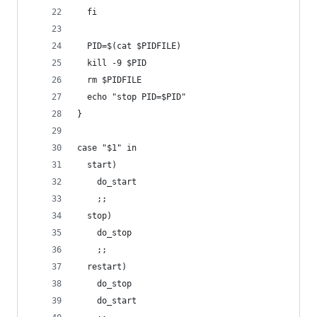
  fi
  PID=$(cat $PIDFILE)
  kill -9 $PID
  rm $PIDFILE
  echo "stop PID=$PID"
}
case "$1" in
  start)
    do_start
    ;;
  stop)
    do_stop
    ;;
  restart)
    do_stop
    do_start