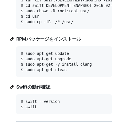
$ cd swift-DEVELOPMENT-SNAPSHOT-2016-02-08-a-ub
$ sudo chown -R root:root usr/

$ cd usr

RPMパッケージをインストール
$ sudo apt-get update

$ sudo apt-get upgrade

$ sudo apt-get -y install clang

Swiftの動作確認
$ swift --version
