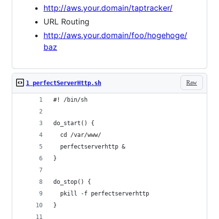
http://aws.your.domain/taptracker/
URL Routing
http://aws.your.domain/foo/hogehoge/
baz
Raw
1 perfectServerHttp.sh
#! /bin/sh
do_start() {
  cd /var/www/
  perfectserverhttp &
}
do_stop() {
  pkill -f perfectserverhttp
}