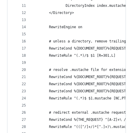
                DirectoryIndex index.mustache in
        </Directory>
        RewriteEngine on
        # unless a directory, remove trailing sl
        RewriteCond %{DOCUMENT_ROOT}%{REQUEST_FI
        RewriteRule ^(.*)/$ $1 [R=301,L]
        # resolve .mustache file for extensionle
        RewriteCond %{DOCUMENT_ROOT}%{REQUEST_FI
        RewriteCond %{DOCUMENT_ROOT}%{REQUEST_FI
        RewriteCond %{DOCUMENT_ROOT}%{REQUEST_FI
        RewriteRule ^(.*)$ $1.mustache [NC,PT,L]
        # redirect external .mustache requests t
        RewriteCond %{THE_REQUEST} ^[A-Z]+\ /([^
        RewriteRule ^(([^/]+/)*[^.]+)\.mustache 