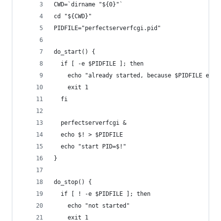
CWD=`dirname "${0}"`
cd "${CWD}"
PIDFILE="perfectserverfcgi.pid"
do_start() {
  if [ -e $PIDFILE ]; then
    echo "already started, because $PIDFILE exis
    exit 1
  fi
  perfectserverfcgi &
  echo $! > $PIDFILE
  echo "start PID=$!"
}
do_stop() {
  if [ ! -e $PIDFILE ]; then
    echo "not started"
    exit 1