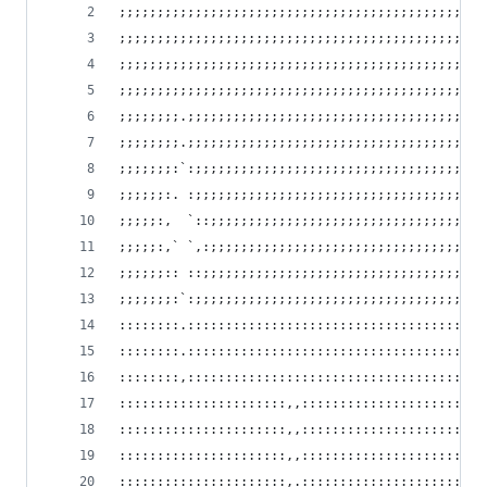
;;;;;;;;;;;;;;;;;;;;;;;;;;;;;;;;;;;;;;;;;;;;;;;;
;;;;;;;;;;;;;;;;;;;;;;;;;;;;;;;;;;;;;;;;;;;;;;;;
;;;;;;;;;;;;;;;;;;;;;;;;;;;;;;;;;;;;;;;;;;;;;;;;
;;;;;;;;;;;;;;;;;;;;;;;;;;;;;;;;;;;;;;;;;;;;;;;;
;;;;;;;;.;;;;;;;;;;;;;;;;;;;;;;;;;;;;;;;;;;;;;;;
;;;;;;;;.;;;;;;;;;;;;;;;;;;;;;;;;;;;;;;;;;;;;;;;
;;;;;;;:`:;;;;;;;;;;;;;;;;;;;;;;;;;;;;;;;;;;;;;;
;;;;;;:. :;;;;;;;;;;;;;;;;;;;;;;;;;;;;;;;;;;;;;;
;;;;;:,  `::;;;;;;;;;;;;;;;;;;;;;;;;;;;;;;;;;;;;
;;;;;:,` `,:;;;;;;;;;;;;;;;;;;;;;;;;;;;;;;;;;;;;
;;;;;;:: ::;;;;;;;;;;;;;;;;;;;;;;;;;;;;;;;;;;;;;
;;;;;;;:`:;;;;;;;;;;;;;;;;;;;;;;;;;;;;;;;;;;;;;;
::::::::.:::::::::::::::::::::::::::::::::::::::
::::::::.:::::::::::::::::::::::::::::::::::::::
::::::::,:::::::::::::::::::::::::::::::::::::::
::::::::::::::::::::::,,::::::::::::::::::::::::
::::::::::::::::::::::,,::::::::::::::::::::::::
::::::::::::::::::::::,,::::::::::::::::::::::::
::::::::::::::::::::::,.::::::::::::::::::::::::