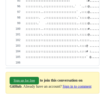
:::::::::::::::::::::::::::``      ``:#,,,,,,,,,
::::::::::,::;::::::::::;::::,`  `.,::@,,,,,,,,,
:::::::::..::::::::::::::::::::` ,:::;@,,,,,,,,+
;;;;;;::.  ,::;;;;;;;;;;;;;;;;:,`:;;;;@,,,,,,,,@
;;;;;;:,`   .:;;;;;;;;;;;;;;;;;,.:;;;;@,,,,,,,,'
;;;;;;;::..:::;;;;;;;;;;;;;;;;;:.:;;;;#,,,,,,,,,
;;;;;;;;;:,:;;;;;;;;;;;;;;;;;;;:,:;;;;@,,,,,,,;,
;;;;;;;;;::;;;;;;;;;;;;;;;;;;;;:,:;;;;:,,,,,,,@,
;;;;;;;;;::;;;;;;;;;;;;;;;;;;;;:,:;;;@ ,,,,,,,@,
;;;;;;;;;::;;;;;;;;;;;;;;;;;;;;:,:;::# ;,,,,,,@,
;;;;;;;;;::;;;;;;;;;;;;;;;;;;;;:::;;:` @,,,,,,#,
to join this conversation on
Sign up for free
GitHub
. Already have an account?
Sign in to comment