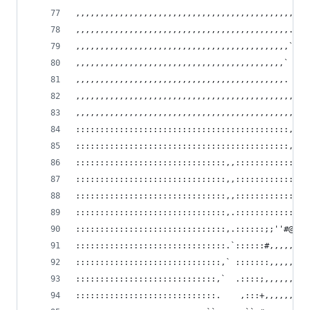
,,,,,,,,,,,,,,,,,,,,,,,,,,,,,,,,,,,,,,,,,,,,,.,,
,,,,,,,,,,,,,,,,,,,,,,,,,,,,,,,,,,,,,,,,,,,,.`,,
,,,,,,,,,,,,,,,,,,,,,,,,,,,,,,,,,,,,,,,,,,,,` ,,
,,,,,,,,,,,,,,,,,,,,,,,,,,,,,,,,,,,,,,,,,,,`  `,
,,,,,,,,,,,,,,,,,,,,,,,,,,,,,,,,,,,,,,,,,,,.  `,
,,,,,,,,,,,,,,,,,,,,,,,,,,,,,,,,,,,,,,,,,,,,,`,,
,,,,,,,,,,,,,,,,,,,,,,,,,,,,,,,,,,,,,,,,,,,,,.,,
::::::::::::::::::::::::::::::::::::::::::::,.,:
::::::::::::::::::::::::::::::::::::::::::::,,::
:::::::::::::::::::::::::::::::,,::::::::::::,::
:::::::::::::::::::::::::::::::,,:::::::::::::::
:::::::::::::::::::::::::::::::,,:::::::::::::::
:::::::::::::::::::::::::::::::,.:::::::::::::::
:::::::::::::::::::::::::::::::,.::::::;;''#@@#;
:::::::::::::::::::::::::::::::.`::::::#,,,,,,,,
::::::::::::::::::::::::::::::,` :::::::,,,,,,,,
:::::::::::::::::::::::::::::,`  .::::;,,,,,,,,,
:::::::::::::::::::::::::::::.    ,:::+,,,,,,,,,