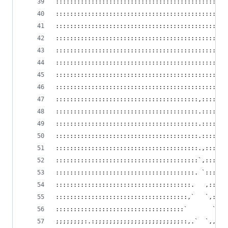
:::::::::::::::::::::::::::::::::::::::::::::`  
:::::::::::::::::::::::::::::::::::::::::::::,. 
:::::::::::::::::::::::::::::::::::::::::::::::`
:::::::::::::::::::::::::::::::::::::::::::::::.
:::::::::::::::::::::::::::::::::::::::::::::::.
:::::::::::::::::::::::::::::::::::::::::::::::.
::::::::::::::::::::::::::::::::::::::::::::::::
::::::::::::::::::::::::::::::::::::::::::::::::
::::::::::::::::::::::::::::::::::::::::,:::::::
::::::::::::::::::::::::::::::::::::::::.:::::::
::::::::::::::::::::::::::::::::::::::::.:::::::
::::::::::::::::::::::::::::::::::::::::.:::::::
::::::::::::::::::::::::::::::::::::::::.,::::::
::::::::::::::::::::::::::::::::::::::::`,::::::
:::::::::::::::::::::::::::::::::::::::. `::::::
::::::::::::::::::::::::::::::::::::::.   ,:::::
:::::::::::::::::::::::::::::::::::::,`   `,::::
::::::::::::::::::::::::::::::::::::`       `.::
;;;;;;;;:.:;;;;;;;;;;;;;;;;;;;;;;;;::,.`  `,,::;