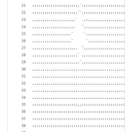
::::::::::::::::::::::.`::::::::::::::::::::::::
:::::::::::::::::::::,``,:::::::::::::::::::::::
,,,,,,,,,,,,,,,,,,,,,`  .,:,,,,,,,,,,,,,,,,,,,,,
,,,,,,,,,,,,,,,,,,,,.   `,,,,,,,,,,,,,,,,,,,,,,,
,,,,,,,,,,,,,,,,,,.`     `.,,,,,,,,,,,,,,,,,,,,,
,,,,,,,,,,,,,,,,,,.`      `.,,,,,,,,,,,,,,,,,,,,
,,,,,,,,,,,,,,,,,,,,,.  `,,,,,,,,,,,,,,,,,,,,,,,
,,,,,,,,,,,,,,,,,,,,,,` ,,,,,,,,,,,,,,,,,,,,,,,,
,,,,,,,,,,,,,,,,,,,,,,.`,,,,,,,,,,,,,,,,,,,,,,,,
,,,,,,,,,,,,,,,,,,,,,,..,,,,,,,,,,,,,,,,,,,,,,,,
,,,,,,,,,,,,,,,,,,,,,,,.,,,,,,,,,,,,,,,,,,,,,,,,
,,,,,,,,,,,,,,,,,,,,,,,.,,,,,,,,,,,,,,,,,,,,,,,,
,,,,,,,,,,,,,,,,,,,,,,,.,,,,,,,,,,,,,,,,,,,,,,,,
,,,,,,,,,,,,,,,,,,,,,,,.,,,,,,,,,,,,,,,,,,,,,,,.
::::::::::::::::::::::,,::::::::::::::::::::::,.
::::::::::::::::::::::::::::::::::::::::::::::,`
::::::::::::::::::::::::::::::::::::::::::::::, 
:::::::::::::::::::::::::::::::::::::::::::::,` 