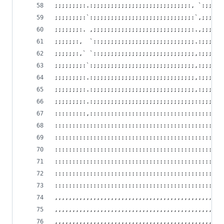
;;;;;;;;:.:;;;;;;;;;;;;;;;;;;;;;;;;;;;:, `:;;;;;
;;;;;;;;:`:;;;;;;;;;;;;;;;;;;;;;;;;;;;;:`,;;;;;;
;;;;;;;:. ,;;;;;;;;;;;;;;;;;;;;;;;;;;;;:.,;;;;;;
;;;;;;:,  `::;;;;;;;;;;;;;;;;;;;;;;;;;;;.:;;;;;;
;;;;;;:,` `::;;;;;;;;;;;;;;;;;;;;;;;;;;;,:;;;;;;
;;;;;;;;:`:;;;;;;;;;;;;;;;;;;;;;;;;;;;;;,:;;;;;;
;;;;;;;;:.:;;;;;;;;;;;;;;;;;;;;;;;;;;;;;,:;;;;;;
;;;;;;;;:.:;;;;;;;;;;;;;;;;;;;;;;;;;;;;;,:;;;;;;
;;;;;;;;:.:;;;;;;;;;;;;;;;;;;;;;;;;;;;;;::;;;;;;
:::::::::,::::::::::::::::::::::::::::::::::::::
::::::::::::::::::::::::::::::::::::::::::::::::
::::::::::::::::::::::::::::::::::::::::::::::::
::::::::::::::::::::::::::::::::::::::::::::::::
::::::::::::::::::::::::::::::::::::::::::::::::
::::::::::::::::::::::::::::::::::::::::::::::::
::::::::::::::::::::::::::::::::::::::::::::::::
,,,,,,,,,,,,,,,,,,,,,,,,,,,,,,,,,,,,,,,,,,,,,,,,
,,,,,,,,,,,,,,,,,,,,,,,,,,,,,,,,,,,,,,,,,,,,,,,,
,,,,,,,,,,,,,,,,,,,,,,,,,,,,,,,,,,,,,,,,,,,,,.,,