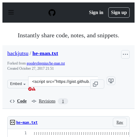
S
k
Sign in
Sign up
i
p
t
o
Instantly share code, notes, and snippets.
c
o
n
hackjutsu
/
he-man.txt
t
e
Forked from
goodevilgenius/he-man.txt
n
Created
October 27, 2017 21:51
t
Clone
Embed
this
repository
at
Code
Revisions
1
&lt;script
src=&quot;https://gist.github.com/hackjutsu/990364588b
Raw
he-man.txt
;;;;;;;;;;;;;;;;;;;;;;;;;;;;;;;;;;;;;;;;;;;;;;;;