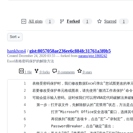
All gists
Forked
Starred
1
1
1
Sort
hankhon4
/
gist:8057058ae236ee6c884fc31761a3f0b5
Created
December 24, 2020 03:55
— forked from
parano/gist:1868242
Excel表格密码保护的解除方法
1 file
0 forks
0 comments
0 stars
表格受密码保护时，我们修改数据Excel弹出“您试图更改的
若要修改受保护单元格或图表，请先使用‘撤消工作表保护’命令(
可能会提示输入密码。这时候我们可以用VBA宏代码破解法来破
  第一步：打开该文件，先解除默认的“宏禁用”状态，方法是
         打开“Microsoft Office安全选项”窗口，选
         再切换到“视图”选项卡，点击“宏”→“录制宏”，
         PasswordBreaker，点击“确定”退出；