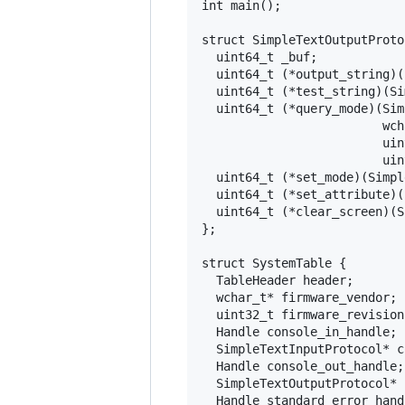
int main();

struct SimpleTextOutputProto
  uint64_t _buf;

  uint64_t (*output_string)(
  uint64_t (*test_string)(Si
  uint64_t (*query_mode)(Sim
                         wch
                         uin
                         uin
  uint64_t (*set_mode)(Simpl
  uint64_t (*set_attribute)(
  uint64_t (*clear_screen)(S
};

struct SystemTable {

  TableHeader header;

  wchar_t* firmware_vendor;

  uint32_t firmware_revision;
  Handle console_in_handle;

  SimpleTextInputProtocol* c
  Handle console_out_handle;

  SimpleTextOutputProtocol* 
  Handle standard_error_handl