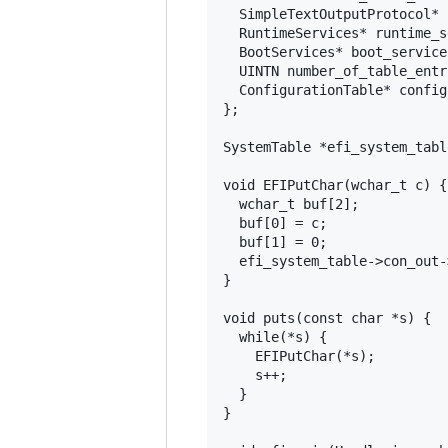
  SimpleTextOutputProtocol* 
  RuntimeServices* runtime_s
  BootServices* boot_services
  UINTN number_of_table_entri
  ConfigurationTable* config
};

SystemTable *efi_system_table
void EFIPutChar(wchar_t c) {

  wchar_t buf[2];

  buf[0] = c;

  buf[1] = 0;

  efi_system_table->con_out-
}

void puts(const char *s) {

  while(*s) {

    EFIPutChar(*s);

    s++;

  }

}
