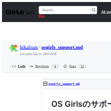
S
k
Search
All gis
i
Gists
p
t
o
c
o
n
t
hikalium
/
osgirls_support.md
e
n
Last active
July 11, 2020 16:06
t
Code
Revisions
Stars
4
11
osgirls_support.md
OS Girlsの