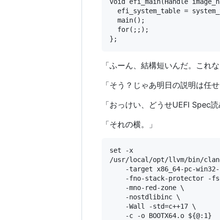
void efi_main(Handle image_h
  efi_system_table = system_
  main();

  for(;;);

「ふーん、結構短いんだ。これな
「そう？じゃあ明日の説明は任せ
「おっけい、どうせUEFI Spe
「それの横。」
set -x

/usr/local/opt/llvm/bin/clan
	-target x86_64-pc-win32-coff \

	-fno-stack-protector -fshort-wchar \

	-mno-red-zone \

	-nostdlibinc \

	-Wall -std=c++17 \

	-c -o BOOTX64.o ${@:1}
