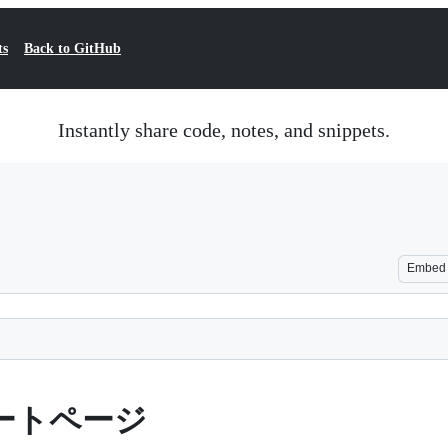
ts
Back to GitHub
Instantly share code, notes, and snippets.
Embed
サポートページ