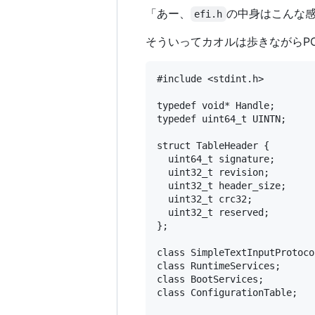
「あー、
の中身はこんな
efi.h
そういってカオルは歩きながらP
#include <stdint.h>

typedef void* Handle;

typedef uint64_t UINTN;

struct TableHeader {

  uint64_t signature;

  uint32_t revision;

  uint32_t header_size;

  uint32_t crc32;

  uint32_t reserved;

};

class SimpleTextInputProtocol
class RuntimeServices;

class BootServices;

class ConfigurationTable;
