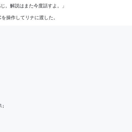
感じ。解説はまた今度話すよ。」
Cを操作してリナに渡した。
;
