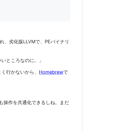
れ、劣化版LLVMで、PEバイナリ
いいところなのに。」
まく行かないから、
Homebrew
で
xでも操作を共通化できるしね。まだ