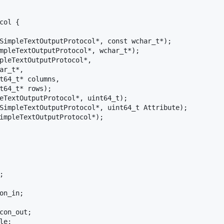
col {

SimpleTextOutputProtocol*, const wchar_t*);

mpleTextOutputProtocol*, wchar_t*);

pleTextOutputProtocol*,

ar_t*,

t64_t* columns,

t64_t* rows);

eTextOutputProtocol*, uint64_t);

SimpleTextOutputProtocol*, uint64_t Attribute);

impleTextOutputProtocol*);



on_in;

con_out;

e;
