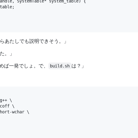
andle, SystemTable* system_table) {

table;

らあたしでも説明できそう。」
た。」
c読めば一発でしょ。で、
は？」
build.sh
g++ \
