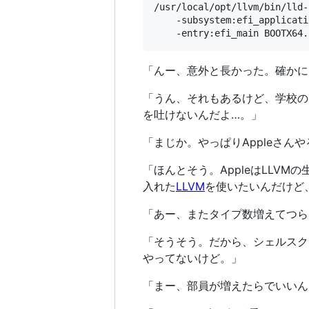
/usr/local/opt/llvm/bin/lld-
	-subsystem:efi_application -nodefaultlib \

「んー、意外と長かった。確かに
「うん、それもあるけど、学校のP
を吐けないんだよ…。」
「まじか。やっぱりAppleさん
「ほんとそう。AppleはLLV
入れた
LLVM
を使いたいんだけど
「あー、またタイプ数増えてつら
「そうそう。だから、シェルスクリ
やってないけど。」
「まー、部員が増えたらでいいん