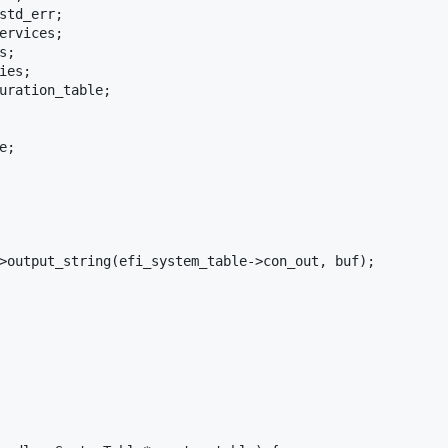
std_err;

ervices;

;

es;

uration_table;

;

>output_string(efi_system_table->con_out, buf);
