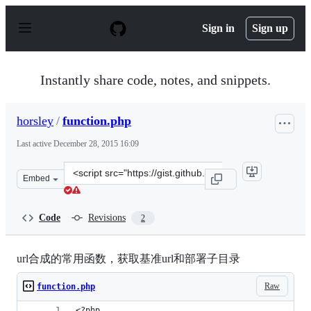
S
k
Sign in
Sign up
i
p
t
o
Instantly share code, notes, and snippets.
c
o
n
horsley
/
function.php
t
e
Last active
December 28, 2015 16:09
n
t
Clone
Embed
this
repository
at
Code
Revisions
2
&lt;script
src=&quot;https://gist.github.com/horsley/7527374.js&quo
url合成的常用函数，获取基准url和部署子目录
Raw
function.php
<?php