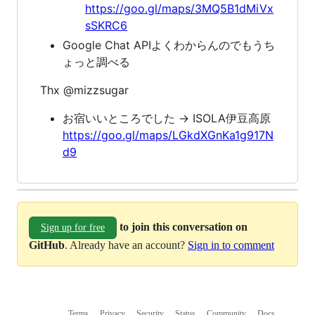
https://goo.gl/maps/3MQ5B1dMiVx
sSKRC6
Google Chat APIよくわからんのでもうち
ょっと調べる
Thx @mizzsugar
お宿いいところでした -> ISOLA伊豆高原
https://goo.gl/maps/LGkdXGnKa1g917N
d9
to join this conversation on
Sign up for free
GitHub
. Already have an account?
Sign in to comment
Terms
Privacy
Security
Status
Community
Docs