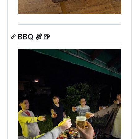
BBQ 🍖🍺