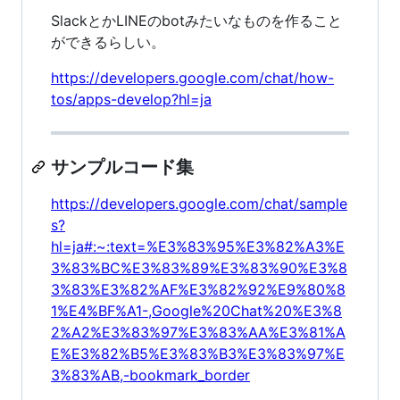
SlackとかLINEのbotみたいなものを作ること
ができるらしい。
https://developers.google.com/chat/how-
tos/apps-develop?hl=ja
サンプルコード集
https://developers.google.com/chat/sample
s?
hl=ja#:~:text=%E3%83%95%E3%82%A3%E
3%83%BC%E3%83%89%E3%83%90%E3%8
3%83%E3%82%AF%E3%82%92%E9%80%8
1%E4%BF%A1-,Google%20Chat%20%E3%8
2%A2%E3%83%97%E3%83%AA%E3%81%A
E%E3%82%B5%E3%83%B3%E3%83%97%E
3%83%AB,-bookmark_border