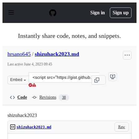
S
k
Sign in
Sign up
i
p
t
o
Instantly share code, notes, and snippets.
c
o
n
hrsano645
/
shizuhack2023.md
t
e
Last active
June 4, 2023 09:45
n
t
Clone
Embed
this
repository
at
Code
Revisions
38
&lt;script
src=&quot;https://gist.github.com/hrsano645/e5c7016e8b
shizuhack2023
Raw
shizuhack2023.md